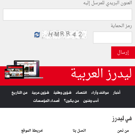
العنون البريدي للمرسل إليه
رمز الحماية
إرسال
ليدرز العربية
أخبار
مواقف وآراء
اقتصاد
شؤون وطنية
شؤون عربية
من التاريخ
أدب وفنون
من يكون؟
أصداء المؤسسات
في ليدرز
من نحن
اتصل بنا
خريطة الموقع