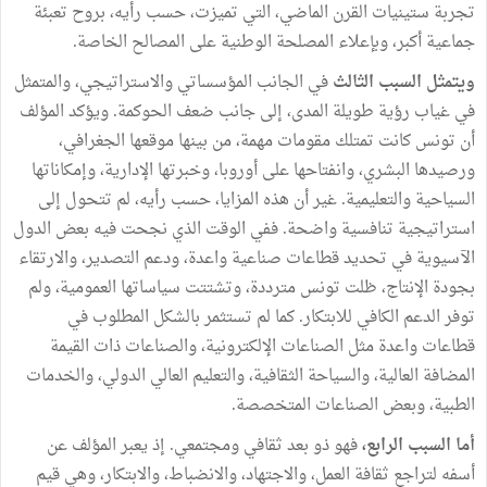
تجربة ستينيات القرن الماضي، التي تميزت، حسب رأيه، بروح تعبئة
جماعية أكبر، وبإعلاء المصلحة الوطنية على المصالح الخاصة.
ويتمثل السبب الثالث
في الجانب المؤسساتي والاستراتيجي، والمتمثل
في غياب رؤية طويلة المدى، إلى جانب ضعف الحوكمة. ويؤكد المؤلف
أن تونس كانت تمتلك مقومات مهمة، من بينها موقعها الجغرافي،
ورصيدها البشري، وانفتاحها على أوروبا، وخبرتها الإدارية، وإمكاناتها
السياحية والتعليمية. غير أن هذه المزايا، حسب رأيه، لم تتحول إلى
استراتيجية تنافسية واضحة. ففي الوقت الذي نجحت فيه بعض الدول
الآسيوية في تحديد قطاعات صناعية واعدة، ودعم التصدير، والارتقاء
بجودة الإنتاج، ظلت تونس مترددة، وتشتتت سياساتها العمومية، ولم
توفر الدعم الكافي للابتكار. كما لم تستثمر بالشكل المطلوب في
قطاعات واعدة مثل الصناعات الإلكترونية، والصناعات ذات القيمة
المضافة العالية، والسياحة الثقافية، والتعليم العالي الدولي، والخدمات
الطبية، وبعض الصناعات المتخصصة.
أما السبب الرابع،
فهو ذو بعد ثقافي ومجتمعي. إذ يعبر المؤلف عن
أسفه لتراجع ثقافة العمل، والاجتهاد، والانضباط، والابتكار، وهي قيم