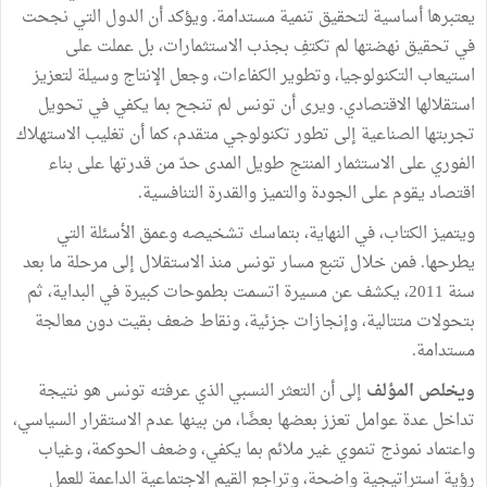
يعتبرها أساسية لتحقيق تنمية مستدامة. ويؤكد أن الدول التي نجحت
في تحقيق نهضتها لم تكتفِ بجذب الاستثمارات، بل عملت على
استيعاب التكنولوجيا، وتطوير الكفاءات، وجعل الإنتاج وسيلة لتعزيز
استقلالها الاقتصادي. ويرى أن تونس لم تنجح بما يكفي في تحويل
تجربتها الصناعية إلى تطور تكنولوجي متقدم، كما أن تغليب الاستهلاك
الفوري على الاستثمار المنتج طويل المدى حدّ من قدرتها على بناء
اقتصاد يقوم على الجودة والتميز والقدرة التنافسية.
ويتميز الكتاب، في النهاية، بتماسك تشخيصه وعمق الأسئلة التي
يطرحها. فمن خلال تتبع مسار تونس منذ الاستقلال إلى مرحلة ما بعد
سنة 2011، يكشف عن مسيرة اتسمت بطموحات كبيرة في البداية، ثم
بتحولات متتالية، وإنجازات جزئية، ونقاط ضعف بقيت دون معالجة
مستدامة.
ويخلص المؤلف
إلى أن التعثر النسبي الذي عرفته تونس هو نتيجة
تداخل عدة عوامل تعزز بعضها بعضًا، من بينها عدم الاستقرار السياسي،
واعتماد نموذج تنموي غير ملائم بما يكفي، وضعف الحوكمة، وغياب
رؤية استراتيجية واضحة، وتراجع القيم الاجتماعية الداعمة للعمل