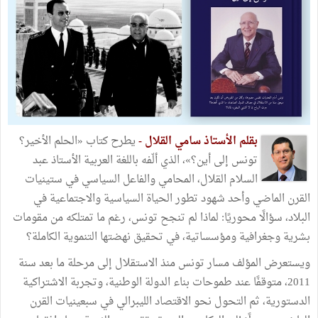
بقلم الأستاذ سامي القلال -
يطرح كتاب «الحلم الأخير؟
تونس إلى أين؟»، الذي ألّفه باللغة العربية الأستاذ عبد
السلام القلال، المحامي والفاعل السياسي في ستينيات
القرن الماضي وأحد شهود تطور الحياة السياسية والاجتماعية في
البلاد، سؤالًا محوريًا: لماذا لم تنجح تونس، رغم ما تمتلكه من مقومات
بشرية وجغرافية ومؤسساتية، في تحقيق نهضتها التنموية الكاملة؟
ويستعرض المؤلف مسار تونس منذ الاستقلال إلى مرحلة ما بعد سنة
2011، متوقفًا عند طموحات بناء الدولة الوطنية، وتجربة الاشتراكية
الدستورية، ثم التحول نحو الاقتصاد الليبرالي في سبعينيات القرن