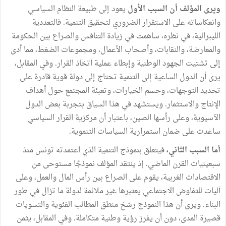
ويرى المؤلف أن السبب الأول
يعود إلى طبيعة النظام السياسي
وانعكاساته على الاستقرار الضروري لتحقيق التنمية. فالتعددية
الليبرالية، في نظره، ساهمت في زيادة التنافس والصراع بين الحكومة
والمعارضة، والنقابات، وأصحاب الأعمال، ومجموعات الضغط، مما أدى
إلى تشتيت الجهود الوطنية وإبطاء عملية اتخاذ القرار. وفي المقابل،
يرى أن الدول الساعية إلى التنمية تحتاج إلى دولة قوية قادرة على
تحديد التوجهات، وحسم الخيارات، وتعبئة المجتمع حول أهداف
الإنتاج والاستثمار. ويستشهد في هذا السياق بتجربة بعض الدول
الآسيوية، وعلى رأسها الصين، باعتبار أن مركزية القرار السياسي
ساعدت على ضمان استمرارية السياسات التنموية.
أما السبب الثاني،
فيتعلق بنموذج التنمية الذي اعتمدته تونس منذ
سبعينيات القرن الماضي. إذ ينتقد المؤلف نموذجًا مستوحى من
الاقتصادات الغربية، يقوم على الصراع بين رأس المال والعمل، وعلى
آليات للتفاوض الاجتماعي يعتبرها غير ملائمة لدولة ما تزال في طور
البناء. ويرى أن هذا النموذج رسّخ منطق المطالب الفئوية والتسويات
قصيرة المدى، دون أن يفرز رؤية وطنية متكاملة. وفي المقابل، يثمن