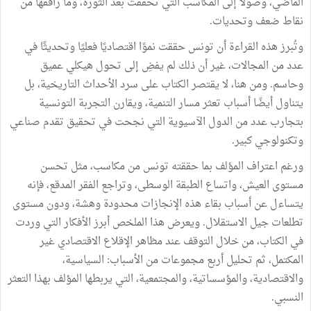
الماضي، وصولًا إلى المكاسب التي تحققت بعد الثورة، وما رافقها من
نقاط ضعف وتحديات.
وتُبرز هذه القراءة أن تونس حققت نموًا اقتصاديًا فعليًا وتحديثًا في
عدد من المجالات، غير أن ذلك لم يفضِ إلى تحول هيكلي عميق
وحاسم. ومن هنا، لا يقتصر الكتاب على سرد الأحداث التاريخية، بل
يتناول أيضًا أسباب تعثر مسار التنمية، ويقارن التجربة التونسية
بتجارب عدد من الدول الآسيوية التي نجحت في تحقيق تقدم صناعي
وتكنولوجي كبير.
ورغم اعتراف المؤلف بما حققته تونس من مكاسب، مثل تحسن
مستوى العيش، واتساع الطبقة الوسطى، وتراجع الفقر المدقع، فإنه
يتساءل عن أسباب بقاء هذه الإنجازات محدودة وهشة، ودون مستوى
تطلعات جيل الاستقلال. ويعرض هذا الملخص أبرز الأفكار التي وردت
في الكتاب، من خلال التوقف عند مظاهر الإقلاع الاقتصادي غير
المكتمل، ثم تحليل أربع مجموعات من الأسباب: السياسية،
والاقتصادية، والمؤسساتية، والمجتمعية، التي يربطها المؤلف بهذا التعثر
النسبي.