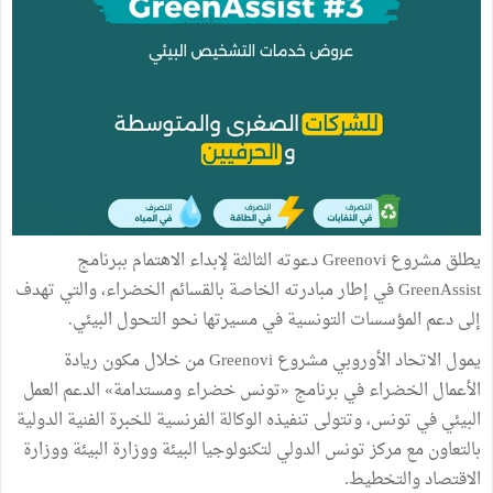
يطلق مشروع Greenovi دعوته الثالثة لإبداء الاهتمام ببرنامج
GreenAssist في إطار مبادرته الخاصة بالقسائم الخضراء، والتي تهدف
إلى دعم المؤسسات التونسية في مسيرتها نحو التحول البيئي.
يمول الاتحاد الأوروبي مشروع Greenovi من خلال مكون ريادة
الأعمال الخضراء في برنامج «تونس خضراء ومستدامة» الدعم العمل
البيئي في تونس، وتتولى تنفيذه الوكالة الفرنسية للخبرة الفنية الدولية
بالتعاون مع مركز تونس الدولي لتكنولوجيا البيئة ووزارة البيئة ووزارة
الاقتصاد والتخطيط.