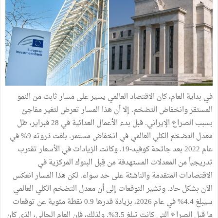
في بداية العام، كان الاقتصاد العالمي يسير على مسار ثابت من النمو
المستقر وانخفاض التضخم. إلا أن هذا المسار تعرض لتغير مفاجئ
بسبب الصراع الإيراني. قبل بدء الأعمال العدائية في 28 فبراير، ظل
معدل التضخم الكلي العالمي في انخفاض مستمر. بلغت ذروته 9% في
عام 2022 بعد جائحة كوفيد-19. وكانت الزيادات في الأسعار تقترب
تدريجياً من المعدلات المستهدفة من قِبل البنوك المركزية في
الاقتصادات المتقدمة والناشئة على حد سواء. لكن هذا المسار انعكس
الآن بشكل حاد. وتشير التوقعات إلى أن معدل التضخم الكلي العالمي
سيبلغ 4.4% في عام 2026، بزيادة قدرها 0.9 نقطة مئوية عن توقعات
ما قبل الصراع التي كانت تبلغ 3.5%. ولذلك، فإن العام الحالي، الذي كان