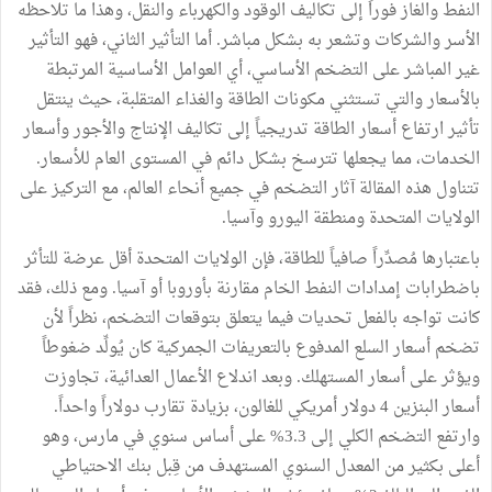
النفط والغاز فوراً إلى تكاليف الوقود والكهرباء والنقل، وهذا ما تلاحظه
الأسر والشركات وتشعر به بشكل مباشر. أما التأثير الثاني، فهو التأثير
غير المباشر على التضخم الأساسي، أي العوامل الأساسية المرتبطة
بالأسعار والتي تستثني مكونات الطاقة والغذاء المتقلبة، حيث ينتقل
تأثير ارتفاع أسعار الطاقة تدريجياً إلى تكاليف الإنتاج والأجور وأسعار
الخدمات، مما يجعلها تترسخ بشكل دائم في المستوى العام للأسعار.
تتناول هذه المقالة آثار التضخم في جميع أنحاء العالم، مع التركيز على
الولايات المتحدة ومنطقة اليورو وآسيا.
باعتبارها مُصدِّراً صافياً للطاقة، فإن الولايات المتحدة أقل عرضة للتأثر
باضطرابات إمدادات النفط الخام مقارنة بأوروبا أو آسيا. ومع ذلك، فقد
كانت تواجه بالفعل تحديات فيما يتعلق بتوقعات التضخم، نظراً لأن
تضخم أسعار السلع المدفوع بالتعريفات الجمركية كان يُولِّد ضغوطاً
ويؤثر على أسعار المستهلك. وبعد اندلاع الأعمال العدائية، تجاوزت
أسعار البنزين 4 دولار أمريكي للغالون، بزيادة تقارب دولاراً واحداً.
وارتفع التضخم الكلي إلى 3.3% على أساس سنوي في مارس، وهو
أعلى بكثير من المعدل السنوي المستهدف من قِبل بنك الاحتياطي