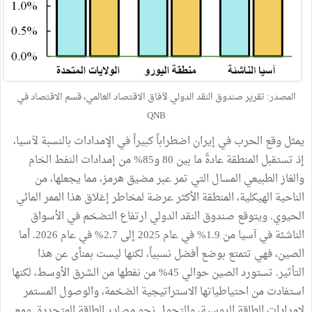
المصدر: تقرير صندوق النقد الدولي لآفاق الاقتصاد العالمي، قسم الاقتصاد في
QNB
يمثل وقع الحرب في إيران اضطراباً كبيراً في الإمدادات بالنسبة لآسيا،
إذ تستقبل المنطقة عادةً ما بين 80 و85% من إمدادات النفط الخام
والغاز الطبيعي المسال التي تمر عبر مضيق هرمز، مما يجعلها، من
الناحية الهيكلية، المنطقة الأكثر عرضة لمخاطر إغلاق هذا الممر المائي
الحيوي. ويتوقع صندوق النقد الدولي ارتفاع التضخم في الأسواق
الناشئة في آسيا من 1.9% في عام 2025 إلى 2.7% في عام 2026. أما
الصين، فهي تتمتع بوضع أفضل نسبياً، لكنها ليست بمنأى عن هذا
التأثير. تستورد الصين حوالي 45% من نفطها من الشرق الأوسط، لكنها
استفادت من احتياطياتها الاستراتيجية الضخمة، والوصول المستمر
لإمدادات الطاقة الروسية، والتحول نحو مصادر الطاقة المتجددة. ومع