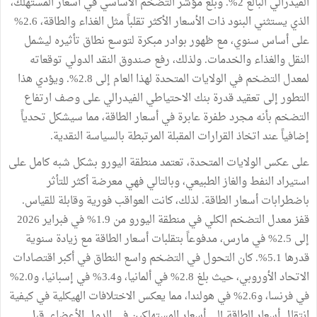
الفيدرالي البالغ 2%. وبلغ مؤشر التضخم الأساسي في أسعار المستهلك،
الذي يستثني البنود ذات الأسعار الأكثر تقلباً مثل الغذاء والطاقة، 2.6%
على أساس سنوي، مع ظهور بوادر مبكرة لتوسع نطاق تأثيره ليشمل
النقل والغذاء والخدمات. ولذلك، رفع صندوق النقد الدولي توقعاته
لمعدل التضخم في الولايات المتحدة لهذا العام إلى 2.8%. ويؤدي هذا
التطور إلى تعقيد قدرة بنك الاحتياطي الفيدرالي على وصف ارتفاع
التضخم بأنه مجرد طفرة عابرة في أسعار الطاقة، مما سيشكل تحدياً
إضافياً عند اتخاذ القرارات المقبلة المرتبطة بالسياسة النقدية.
على عكس الولايات المتحدة، تعتمد منطقة اليورو بشكل شبه كامل على
استيراد النفط والغاز الطبيعي، وبالتالي فهي معرضة أكثر للتأثر
باضطرابات أسعار الطاقة. لذلك، كانت العواقب فورية وقابلة للقياس.
قفز معدل التضخم الكلي في منطقة اليورو من 1.9% في فبراير 2026
إلى 2.5% في مارس، مدفوعاً بتقلبات أسعار الطاقة مع زيادة سنوية
قدرها 5.1%. كان التحول في التضخم واسع النطاق في أكبر اقتصادات
الاتحاد الأوروبي، حيث بلغ 2.8% في ألمانيا، و3.4% في إسبانيا، و2.0%
في فرنسا، و2.6% في هولندا، مما يعكس الاختلافات الهيكلية في كيفية
انتقال أسعار الطاقة إلى أسعار المستهلكين في الدول الأعضاء. قبل