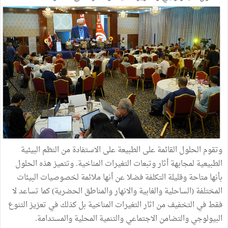
وتقوم الحلول القائمة على الطبيعة على الاستفادة من النظم البيئية
الطبيعية لمجابهة أثار وتبعات التغيرات المناخية. وتتميز هذه الحلول
بأنها متاحة وقليلة التكلفة فضلا عن أنها ملائمة لخصوصيات البيئات
المختلفة (الساحلية والغابية والانهار والمناطق الحضرية) كما تساعد لا
فقط في التخفيف من اثار التغيرات المناخية بل كذلك في تعزيز التنوع
البيولوجي والتضامن الاجتماعي والتنمية المحلية والمستدامة.