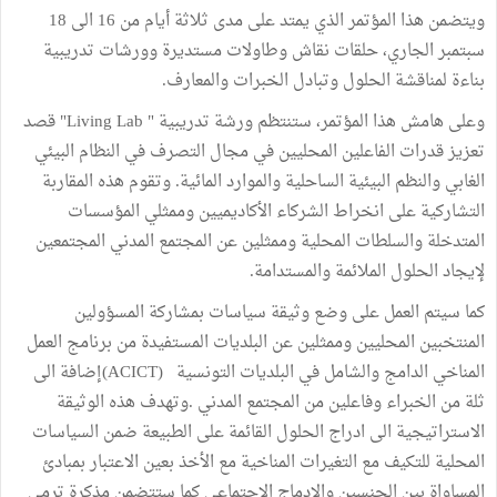
ويتضمن هذا المؤتمر الذي يمتد على مدى ثلاثة أيام من 16 الى 18
سبتمبر الجاري، حلقات نقاش وطاولات مستديرة وورشات تدريبية
بناءة لمناقشة الحلول وتبادل الخبرات والمعارف.
وعلى هامش هذا المؤتمر، ستنتظم ورشة تدريبية " Living Lab" قصد
تعزيز قدرات الفاعلين المحليين في مجال التصرف في النظام البيئي
الغابي والنظم البيئية الساحلية والموارد المائية. وتقوم هذه المقاربة
التشاركية على انخراط الشركاء الأكاديميين وممثلي المؤسسات
المتدخلة والسلطات المحلية وممثلين عن المجتمع المدني المجتمعين
لإيجاد الحلول الملائمة والمستدامة.
كما سيتم العمل على وضع وثيقة سياسات بمشاركة المسؤولين
المنتخبين المحليين وممثلين عن البلديات المستفيدة من برنامج العمل
المناخي الدامج والشامل في البلديات التونسية (ACICT)إضافة الى
ثلة من الخبراء وفاعلين من المجتمع المدني .وتهدف هذه الوثيقة
الاستراتيجية الى ادراج الحلول القائمة على الطبيعة ضمن السياسات
المحلية للتكيف مع التغيرات المناخية مع الأخذ بعين الاعتبار بمبادئ
المساواة بين الجنسين والادماج الاجتماعي كما ستتضمن مذكرة ترمي