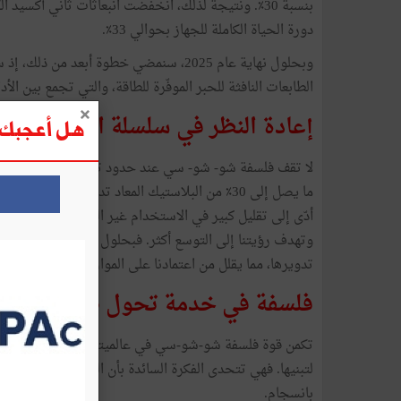
دورة الحياة الكاملة للجهاز بحوالي 33٪.
وبحلول نهاية عام 2025، سنمضي خطوة أبعد م
الطابعات النافثة للحبر الموفّرة للطاقة، والتي تجمع بين الأد
إعادة النظر في سلسلة التوريد بأكمل
هل أعجبك ه
لا تقف فلسفة شو- شو- سي عند حدود تصميم المنتج، بل تم
ما يصل إلى 30٪ من البلاستيك المعاد تدويره في هي
أدّى إلى تقليل كبير في الاستخدام غير الضروري للبلاستيك
تدويرها، مما يقلل من اعتمادنا على الموارد الخام، ويضعنا 
فلسفة في خدمة تحول صناعي
تكمن قوة فلسفة شو-شو-سي في عالميتها. فرغم جذورها الثق
لتبنيها. فهي تتحدى الفكرة السائدة بأن الشركات يجب أن تخت
بانسجام.