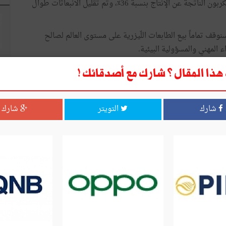
بنسبة 30٪. ونتيجة لذلك، انخفضت انبعاثات ثاني أكسيد الكربون الناتجة عن الإنتاج بنسبة 36٪، وتم تقليل الانبعاثات طوال
ن ذلك، إذ سنوقف تماماً بيع الطابعات اللّيزرية على مستوى العالم لصالح
اء المهني والمسؤولية البيئية.
ها
ذا المقال ؟ شارك مع أصدقائك !
تد إلى أساليب التوريد والتغليف والتصنيع. فنحن نستخدم اليوم
اكل طابعاتنا، كما استبدلنا العبوات المصنوعة من الفوم ببدائل ورقية، مما
شارك
التويتر
شارك
.
وتهدف رؤيتنا إلى التوسع أكثر. فبحلول عام 2030، نسعى إلى أن تتكون 50٪ من مكونات منتجاتنا من مواد متجددة أو معاد
في قلب مبادئ الاقتصاد الدائري.
افية اليابانية، فإن مبادئها تصلح لتوجيه أي صناعة مستعدة
ا
ار بين الأداء والاستدامة، وتُظهر أن الاثنين يمكن أن يترافقا