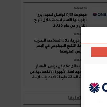
2026.07.29
مجموعة QNB تواصل تنفيذ أبرز
أولوياتها الاستراتيجية خلال الربع
الثان ي من عام 2026
2026.07.17
جزر قوريا: ملاذ السلاحف البحرية
وواحة التنوع البيولوجي في البحر
الأبيض المتوسط
2026.08.04
أوبو تطلق A6c في تونس: المعيار
الجديد لفئة الأجهزة الاقتصادية من
حيث المتانة طويلة الأمد والسلاسة
لأخبار الأكثر تعلِيقا