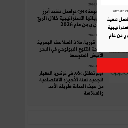
2026.07.29
مجموعة QNB تواصل تنفيذ أبرز
أولوياتها الاستراتيجية خلال الربع
ة QNB تواصل تنفيذ
الثان ي من عام 2026
استراتيجية
 ي من عام
2026.07.17
جزر قوريا: ملاذ السلاحف البحرية
وواحة التنوع البيولوجي في البحر
الأبيض المتوسط
2026.08.04
أوبو تطلق A6c في تونس: المعيار
الجديد لفئة الأجهزة الاقتصادية
من حيث المتانة طويلة الأمد
والسلاسة