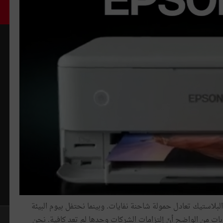
لبلاستيك تعادل حمولة شاحنة نفايات. وبينما نحتفل بيوم البيئة
لاستيكي، بات من الواضح أنّ إلتزامات الشركات وحدها لم تعد كافية. نحن