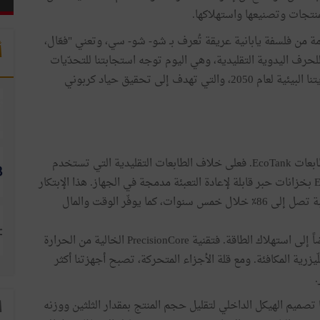
نتجات وتصنيعها واستهلاكها.
مة من فلسفة يابانية عريقة تُعرف بـ شو- شو- سي، وتعني "فعّال،
أ
رف اليدوية التقليدية، وهي اليوم توجه استجابتنا للتحدّيات
البيئية المعاصرة. كما تشكّل هذه الفلسفة حجر الأساس لرؤيتنا البيئية لعام 2050، والتي تهدف إلى تحقيق حياد كربوني
أوضح مثال على تطبيق فلسفة شو- شو- سي هو سلسلة طابعات EcoTank. فعلى خلاف الطابعات التقليدية التي تستخدم
خراطيش بلاستيكية قابلة للتخلّص، تتميّز طابعات EcoTank بخزانات حبر قابلة لإعادة التعبئة مدمجة في الجهاز. هذا الإبتكار
الفريد يُسهم في تقليل النفايات البلاستيكية والمعدنية بنسبة تصل إلى 86٪ خلال خمس سنوات، كما يوفّر الوقت والمال
ولا تقتصر الكفاءة على تقليل النفايات فحسب، بل تمتدّ أيضاً إلى استهلاك الطاقة. فتقنية PrecisionCore الخالية من الحرارة
 85٪ مقارنةً بالطابعات اللّيزرية المكافئة. ومع قلة الأجزاء المتحركة، تصبح أجهزتنا أكثر
.
ها على سلسلة طابعات AM، حيث أعدنا تصميم الهيكل الداخلي لتقليل حجم المنتج بمقدار الثلثين ووزنه
ا