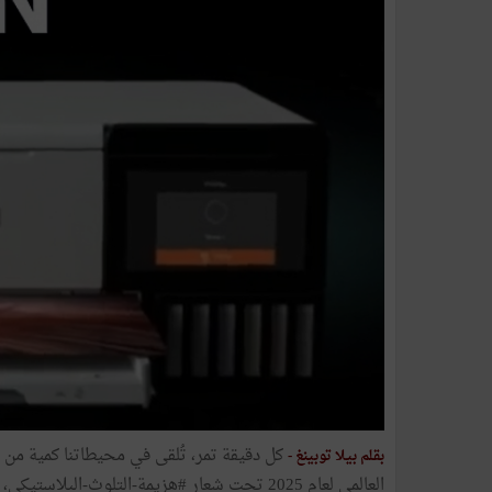
كل دقيقة تمر، تُلقى في محيطاتنا كمية من ا
بقلم بيلا توبينغ -
العالمي لعام 2025 تحت شعار #هزيمة-التلوث-الب