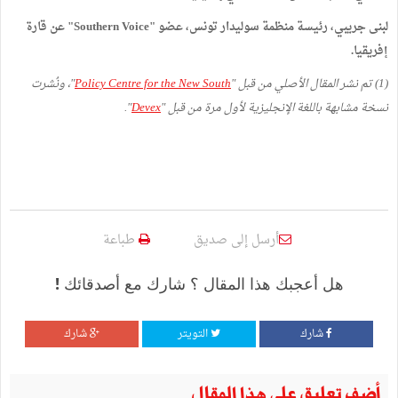
لبنى جريبي، رئيسة منظمة سوليدار تونس، عضو "Southern Voice" عن قارة
إفريقيا.
(1) تم نشر المقال الأصلي من قبل "
Policy Centre for the New South
"، ونُشرت
نسخة مشابهة باللغة الإنجليزية لأول مرة من قبل "
Devex
".
أرسل إلى صديق
طباعة
هل أعجبك هذا المقال ؟ شارك مع أصدقائك !
شارك
التويتر
شارك
أضف تعليق على هذا المقال