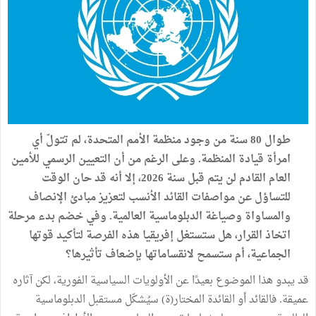
طوال 80 سنة من وجود منظمة الأمم المتحدة، لم تتولّ أي
امرأة قيادة المنظمة. وعلى الرغم من أن التعيين الرسمي للأمين
العام القادم لن يتم قبل سنة 2026، إلا أنه قد حان الوقت
للتساؤل عن مواصفات القائد الأنسب لتعزيز مبادئ الإنصاف
والمساواة وصياغة الدبلوماسية العالمية. وفي خضم بدء مرحلة
اتخاذ القرار، هل ستستغل إفريقيا هذه الفرصة لتأكيد قوتها
الجماعية، أم ستسمح لانقساماتها بإضعاف تأثيرها؟
قد يبدو هذا الموضوع بعيدًا عن الأولويات السياسية الفورية، لكن آثاره
عميقة. فالقائد أو القائدة المختار(ة) سيُشكّل مستقبل الدبلوماسية