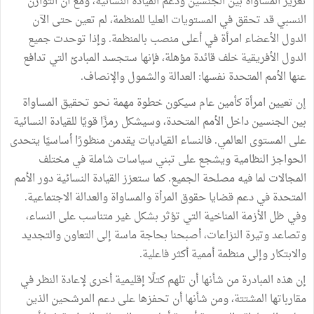
تعزيز المساواة بين الجنسين ودعم القيادة النسائية، ومع أن التوازن
النسبي قد تحقق في المستويات العليا للمنظمة، لم تعين حتى الآن
الدول الأعضاء امرأة في أعلى منصب بالمنظمة. وإذا توحدت جميع
الدول الأفريقية خلف قائدة مؤهلة، فإنها ستجسد المبادئ التي تدافع
عنها الأمم المتحدة نفسها: العدالة والشمول والإنصاف.
إن تعيين امرأة كأمين عام سيكون خطوة مهمة نحو تحقيق المساواة
بين الجنسين داخل الأمم المتحدة، وسيشكل رمزًا قويًا للقيادة النسائية
على المستوى العالمي. فالنساء القياديات يقدمن منظورًا أساسيًا يتحدى
الحواجز النظامية ويشجع على تبني سياسات شاملة في مختلف
المجالات لما فيه مصلحة الجميع. كما ستعزز القيادة النسائية دور الأمم
المتحدة في دعم قضايا حقوق المرأة والمساواة والعدالة الاجتماعية.
وفي ظل الأزمة المناخية التي تؤثر بشكل غير متناسب على النساء،
وتصاعد وتيرة النزاعات، أصبحنا بحاجة ماسة إلى التعاون والتجديد
والابتكار وإلى منظمة أممية أكثر فاعلية.
إن هذه المبادرة من شأنها أن تلهم كتلًا إقليمية أخرى لإعادة النظر في
مقارباتها المشتتة، ومن شأنها أن تحفزها على دعم المرشحين الذين