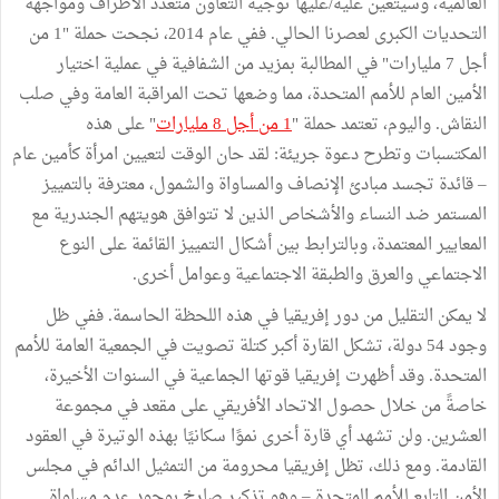
العالمية، وسيتعين عليه/عليها توجيه التعاون متعدد الأطراف ومواجهة
التحديات الكبرى لعصرنا الحالي. ففي عام 2014، نجحت حملة "1 من
أجل 7 مليارات" في المطالبة بمزيد من الشفافية في عملية اختيار
الأمين العام للأمم المتحدة، مما وضعها تحت المراقبة العامة وفي صلب
النقاش. واليوم، تعتمد حملة "
1 من أجل 8 مليارات
" على هذه
المكتسبات وتطرح دعوة جريئة: لقد حان الوقت لتعيين امرأة كأمين عام
– قائدة تجسد مبادئ الإنصاف والمساواة والشمول، معترفة بالتمييز
المستمر ضد النساء والأشخاص الذين لا تتوافق هويتهم الجندرية مع
المعايير المعتمدة، وبالترابط بين أشكال التمييز القائمة على النوع
الاجتماعي والعرق والطبقة الاجتماعية وعوامل أخرى.
لا يمكن التقليل من دور إفريقيا في هذه اللحظة الحاسمة. ففي ظل
وجود 54 دولة، تشكل القارة أكبر كتلة تصويت في الجمعية العامة للأمم
المتحدة. وقد أظهرت إفريقيا قوتها الجماعية في السنوات الأخيرة،
خاصةً من خلال حصول الاتحاد الأفريقي على مقعد في مجموعة
العشرين. ولن تشهد أي قارة أخرى نموًا سكانيًا بهذه الوتيرة في العقود
القادمة. ومع ذلك، تظل إفريقيا محرومة من التمثيل الدائم في مجلس
الأمن التابع للأمم المتحدة – وهو تذكير صارخ بوجود عدم مساواة