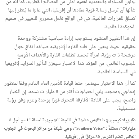
يولون المساواة والتعددية أهمية أعلى من المصالح القطرية. كما أنه من
شأنها أن ترسل رسالة قوية مفادها أن إفريقيا، التي غالبًا ما يُنظر إليها
كمتلقّ للقرارات العالمية، هي في الواقع فاعل محوري للتغيير في صميم
الحوكمة العالمية.
إن هذا التغيير المنشود يستوجب إرادة سياسية مشتركة ووحدة
حقيقية. حيث يتعين على قادة القارة الإفريقية صياغة اتفاق حول
مرشحة ذات رؤية، امرأة تجسد تطلعات القارة والأهداف الأوسع
للجنوب العالمي. من المؤكد هذا الاختيار سيعزز التأثير المتزايد لإفريقيا
في السياسة العالمية.
كما أن هذا الاختيار سيضمن حتما قيادة للأمين العام القادم وفقا لمنظور
إدماجي ومتجدد يلبّي احتياجات أكثر من 8 مليارات نسمة. إن الخيار
واضح، يجب على القادة الأفارقة التحرك فورًا بوحدة وعزم وفق رؤية
مستقبلية.
غابرييلا كيسبيرج دافالوس عضوة في اللجنة التوجيهية لحملة "1 من أجل 8
مليارات"، ممثلةً لـ "Southern Voice"، وهي شبكة من مراكز البحوث في الجنوب
العالمي تضم أكثر من 30 مركزًا في إفريقيا.