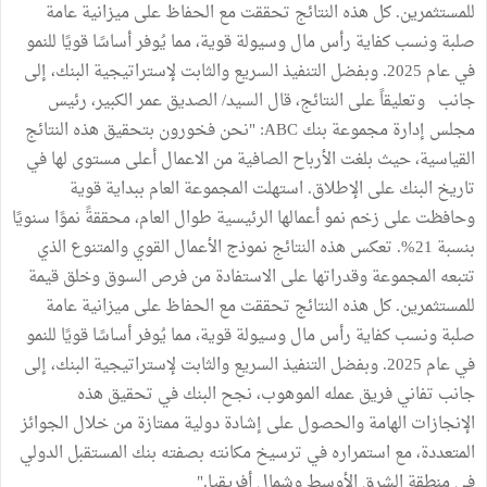
للمستثمرين. كل هذه النتائج تحققت مع الحفاظ على ميزانية عامة
صلبة ونسب كفاية رأس مال وسيولة قوية، مما يُوفر أساسًا قويًا للنمو
في عام 2025. وبفضل التنفيذ السريع والثابت لإستراتيجية البنك، إلى
جانب وتعليقاً على النتائج، قال السيد/ الصديق عمر الكبير، رئيس
مجلس إدارة مجموعة بنك ABC: "نحن فخورون بتحقيق هذه النتائج
القياسية، حيث بلغت الأرباح الصافية من الاعمال أعلى مستوى لها في
تاريخ البنك على الإطلاق. استهلت المجموعة العام ببداية قوية
وحافظت على زخم نمو أعمالها الرئيسية طوال العام، محققةً نموًا سنويًا
بنسبة 21%. تعكس هذه النتائج نموذج الأعمال القوي والمتنوع الذي
تتبعه المجموعة وقدراتها على الاستفادة من فرص السوق وخلق قيمة
للمستثمرين. كل هذه النتائج تحققت مع الحفاظ على ميزانية عامة
صلبة ونسب كفاية رأس مال وسيولة قوية، مما يُوفر أساسًا قويًا للنمو
في عام 2025. وبفضل التنفيذ السريع والثابت لإستراتيجية البنك، إلى
جانب تفاني فريق عمله الموهوب، نجح البنك في تحقيق هذه
الإنجازات الهامة والحصول على إشادة دولية ممتازة من خلال الجوائز
المتعددة، مع استمراره في ترسيخ مكانته بصفته بنك المستقبل الدولي
في منطقة الشرق الأوسط وشمال أفريقيا."