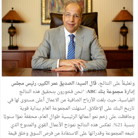
وتعليقاً على النتائج،
قال السيد/ الصديق عمر الكبير، رئيس مجلس
إدارة مجموعة بنك ABC
: "نحن فخورون بتحقيق هذه النتائج
القياسية، حيث بلغت الأرباح الصافية من الاعمال أعلى مستوى لها في
تاريخ البنك على الإطلاق. استهلت المجموعة العام ببداية قوية
وحافظت على زخم نمو أعمالها الرئيسية طوال العام، محققةً نموًا سنويًا
بنسبة 21%. تعكس هذه النتائج نموذج الأعمال القوي والمتنوع الذي
تتبعه المجموعة وقدراتها على الاستفادة من فرص السوق وخلق قيمة