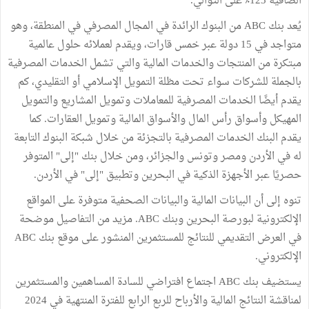
الصافیة 123٪ على التوالي.
يُعد بنك ABC من البنوك الرائدة في المجال المصرفي في المنطقة، وهو
متواجد في 15 دولة عبر خمس قارات، ويقدم لعملائه حلول عالمية
مبتكرة من المنتجات والخدمات المالية والتي تشمل الخدمات المصرفية
بالجملة للشركات سواء تحت مظلة التمويل الإسلامي أو التقليدي، كم
يقدم أيضًا الخدمات المصرفية للمعاملات وتمويل المشاريع والتمويل
المهيكل وأسواق رأس المال والأسواق المالية وتمويل العقارات. كما
يقدم البنك الخدمات المصرفية بالتجزئة من خلال شبكة البنوك التابعة
له في الأردن ومصر وتونس والجزائر، ومن خلال بنك "إلى" المتوفر
حصريًا عبر الأجهزة الذكیة في البحرين وتطبيق "إلى" في الأردن.
تنوه إلى أن البيانات المالية والبيانات الصحفية متوفرة على المواقع
الإلكترونية لبورصة البحرين وبنك ABC. مزيد من التفاصيل موضحة
في العرض التقديمي للنتائج للمستثمرين المنشور على موقع بنك ABC
الإلكتروني.
يستضيف بنك ABC اجتماع افتراضي للسادة المساهمين والمستثمرين
لمناقشة النتائج المالية والأرباح للربع الرابع للفترة المنتهية في 2024