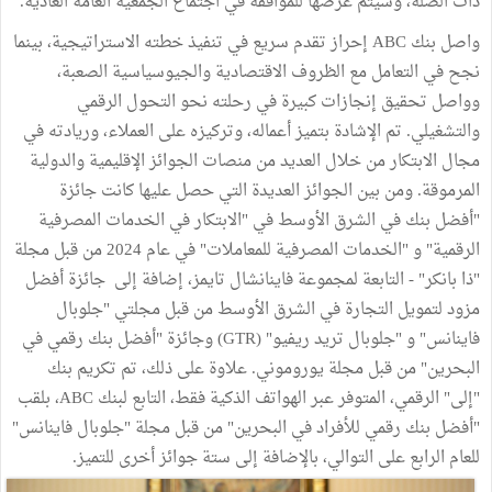
ذات الصلة، وسيتم عرضها للموافقة في اجتماع الجمعية العامة العادية.
واصل بنك ABC إحراز تقدم سريع في تنفيذ خطته الاستراتيجية، بينما
نجح في التعامل مع الظروف الاقتصادية والجيوسياسية الصعبة،
وواصل تحقيق إنجازات كبيرة في رحلته نحو التحول الرقمي
والتشغيلي. تم الإشادة بتميز أعماله، وتركيزه على العملاء، وريادته في
مجال الابتكار من خلال العديد من منصات الجوائز الإقليمية والدولية
المرموقة. ومن بين الجوائز العديدة التي حصل عليها كانت جائزة
"أفضل بنك في الشرق الأوسط في "الابتكار في الخدمات المصرفية
الرقمية" و "الخدمات المصرفية للمعاملات" في عام 2024 من قبل مجلة
"ذا بانكر" - التابعة لمجموعة فاينانشال تايمز، إضافة إلى جائزة أفضل
مزود لتمويل التجارة في الشرق الأوسط من قبل مجلتي "جلوبال
فاينانس" و "جلوبال تريد ريفيو" (GTR) وجائزة "أفضل بنك رقمي في
البحرين" من قبل مجلة يوروموني. علاوة على ذلك، تم تكريم بنك
"إلى" الرقمي، المتوفر عبر الهواتف الذكية فقط، التابع لبنك ABC، بلقب
"أفضل بنك رقمي للأفراد في البحرين" من قبل مجلة "جلوبال فاينانس"
للعام الرابع على التوالي، بالإضافة إلى ستة جوائز أخرى للتميز.