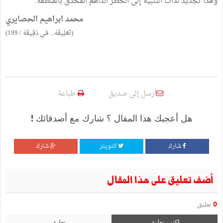
وهذا تجديد لذات التنبيه إلى الخطر الداهم المحدق بالمنطقة.
محمد ابراهيم الحصايري
(تَعْلِيقَهْ... في دَقِيقَهْ / 199)
أرسل إلى صديق
طباعة
هل أعجبك هذا المقال ؟ شارك مع أصدقائك !
شارك
التويتر
شارك
أضف تعليق على هذا المقال
0
تعليق
اكتب تعليق
تعليق