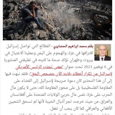
الفظائع التي تواصل إسرائيل
بقلم محمد ابراهيم الحصايري -
اقترافها في غزة، والهجوم على اليمن وعمليتا الاغتيال في
بيروت وطهران تؤكد صحة ما كتبته في تعليقتي المنشورة
في 6 نوفمبر 2023 تحت عنوان
"معنى تحذير الرئيس الأمريكي
لإسرائيل من تكرار أخطاء بلاده: الآن حصحص الحق"
، فلقد نبهت فيها
إلى أن هذا التحذير كان دعوة صريحة لإسرائيل إلى القضاء على
المقاومة الفلسطينية بل على محور المقاومة كله، حتى لا يكون مآل
الحرب على غزة، نفس مآل حربيْ الولايات المتحدة على أفغانستان
والعراق، من حيث خرجت تجر أذيال الخيبة لأنها لم تسحق الشعبين
الأفغاني والعراقي كما كان يجب أن تفعل.