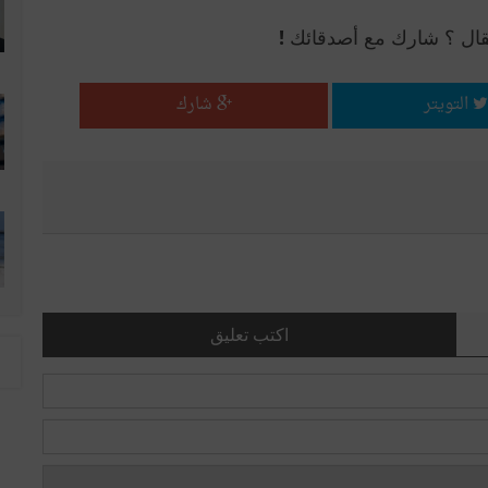
قال ؟ شارك مع أصدقائك !
التويتر
شارك
اكتب تعليق