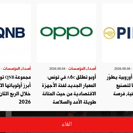
أصداء المؤسسات
أصداء المؤسسات
- 2026.07.29
- 2026.08.04
- 2026.08.
وروبية يطوّر
أوبو تطلق A6c في تونس:
مجموع
ا لتصنيع
المعيار الجديد لفئة الأجهزة
أبرز أولوياتها ال
ئية، فرصة
الاقتصادية من حيث المتانة
خلال الربع الثان
طويلة الأمد والسلاسة
2026
nouvelair award"، حفل نظمته نوفلار، جمع حوالي 200 وكالة أسفار وثلة من ممثلي وسائل الإعلام والمؤثرين. من أجل تكريم
الغاء
 تميزت السهرة بأجواء احتفالية ونقاشات مثمرة بالإضافة إلى تقديم