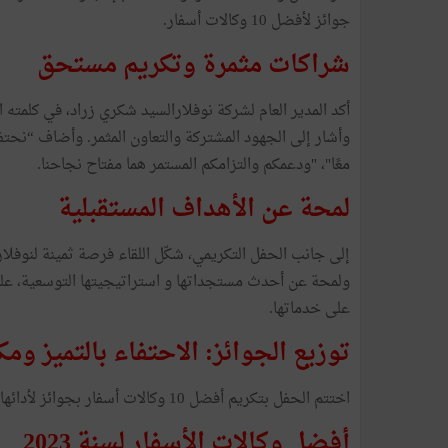
جوائز لأفضل 10 وكالات أسفار.
شراكات مثمرة وتكريم مستحق
أكد المدير العام لشركة نوفلارالسيد شكري زراد، في كلمته 
وأشار إلى الجهود المشتركة والتعاون المثمر. وأضاف “نحتفل 
معًا"، "ودعمكم والتزامكم المستمر هما مفتاح نجاحنا.
لمحة عن الأهداف المستقبلية
إلى جانب الحفل التكريمي، شكّل اللقاء فرصة ثمينة لنوفلار
ولمحة عن أحدث مستجداتها و استراتيجيتها التوسعية، ع
على خدماتها.
توزيع الجوائز: الاحتفاء بالتميز ومك
اختتم الحفل بتكريم أفضل 10 وكالات أسفار بجوائز لأدائها الاستثنائي خلال العام الماضي وشملت الجوائز:
أفضل وكالات الأسفار لسنة 2023