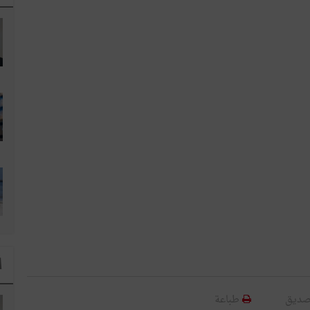
ا
صديق
طباعة