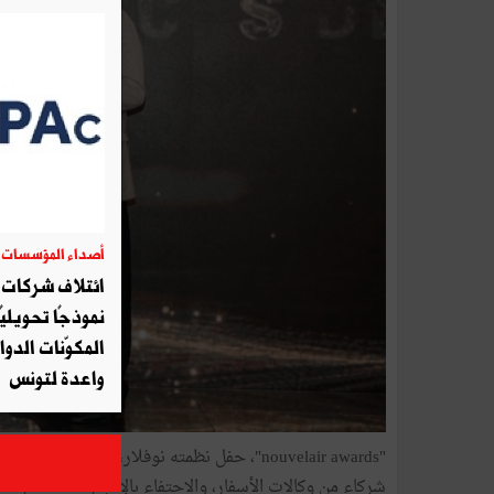
أصداء المؤسسات
06
ائتلاف شركات أ
نموذجًا تحويليً
المكوّنات الدوا
واعدة لتونس
"s
شركاء من وكالات الأسفار، والاحتفاء بالإنجازات المشتركة.