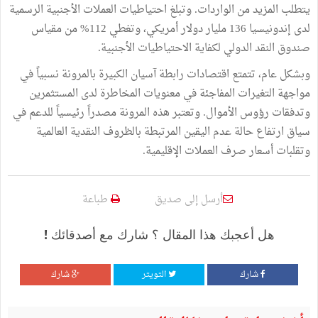
يتطلب المزيد من الواردات. وتبلغ احتياطيات العملات الأجنبية الرسمية
لدى إندونيسيا 136 مليار دولار أمريكي، وتغطي 112% من مقياس
صندوق النقد الدولي لكفاية الاحتياطيات الأجنبية.
وبشكل عام، تتمتع اقتصادات رابطة آسيان الكبيرة بالمرونة نسبياً في
مواجهة التغيرات المفاجئة في معنويات المخاطرة لدى المستثمرين
وتدفقات رؤوس الأموال. وتعتبر هذه المرونة مصدراً رئيسياً للدعم في
سياق ارتفاع حالة عدم اليقين المرتبطة بالظروف النقدية العالمية
وتقلبات أسعار صرف العملات الإقليمية.
أرسل إلى صديق
طباعة
هل أعجبك هذا المقال ؟ شارك مع أصدقائك !
شارك
التويتر
شارك