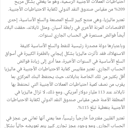
احتياطيات العملات الأجنبية الرسمية، وهو ما يغطي بشكل مريح
209% من مقياس صندوق النقد الدولي لكفاية الاحتياطيات الأجنبية.
تعتبر ماليزيا، وهي منتج كبير للسلع المصنعة والسلع الأساسية، إحدى
الاقتصادات المرنة الأخرى في رابطة آسيان. ومثل تايلاند، حققت البلاد
أيضاً فوائض مستمرة في الحساب الجاري لسنوات.
وباعتبارها دولة مصدرة رئيسية للنفط والسلع الأساسية كثيفة
الاستهلاك، فقد تأثرت ماليزيا بشكل إيجابي بالطفرة الكبيرة في أسواق
السلع الأساسية في السنوات الأخيرة، مما أدى إلى زيادة فوائض
الحساب الجاري. تعتبر مقاييس كفاية الاحتياطيات الأجنبية في ماليزيا
أقل بكثير من تلك الخاصة بتايلاند، حيث يحتفظ البنك المركزي بما
يقرب من نصف كمية احتياطيات العملات الأجنبية التي تحتفظ بها
تايلاند عند 113 مليار دولار أمريكي. ومع ذلك، لا تزال ماليزيا في
المنطقة الآمنة ضمن مقياس صندوق النقد الدولي لكفاية الاحتياطيات
الأجنبية بتغطية تبلغ 115%.
تعتبر الفلبين مقترضاً خارجياً رئيسياً، مما يعني أنها تعاني من عجز في
الحساب الجاري. ومع وجود عجز تجاري كبير يتم تعويضه حالياً بشكل