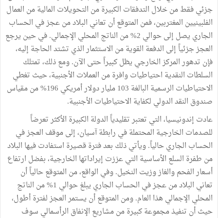
جزئي فقط من خلال التدفقات الكبيرة من التحويلات المالية من العمال
الفلبينيين المغتربين، فمن المتوقع أن تعاني البلاد من عجز في الحساب
الجاري يصل إلى حوالي 2% من الناتج المحلي الإجمالي. في حين يرجع
العجز جزئياً إلى الدفعة القوية من الاستثمار الذي تشتد الحاجة إليه،
فإن تدهور المركز الخارجي يظل كبيراً حتى الآن. ومع ذلك، تمتلك
السلطات النقدية احتياطيات وافرة من العملات الأجنبية، حيث تغطي
الاحتياطيات الرسمية البالغة 103 مليار دولار أمريكي 196% من مقياس
صندوق النقد الدولي لكفاية الاحتياطيات الأجنبية.
عادت إندونيسيا، التي تعتبر تقليدياً الدولة الكبيرة الأكثر تعرضاً
للصدمات الخارجية المحتملة في رابطة آسيان، إلى موقف العجز في
الحساب الجاري حالياً. ويأتي ذلك بعد فترة قصيرة استفادت فيها البلاد
من طفرة السلع الأساسية التي عززت إيراداتها الخارجية، بفضل ارتفاع
أسعار الفحم والغاز وزيت النخيل. وفي الواقع، من المتوقع حالياً أن
تعاني البلاد من عجز في الحساب الجاري يبلغ حوالي 1% من الناتج
المحلي الإجمالي هذا العام. ومن المتوقع أن يستمر العجز لفترة أطول،
حيث أن تنفيذ مجموعة كبيرة من مشاريع الإنفاق الرأسمالي سوف