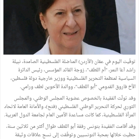
توفّيت اليوم في عمّان (الأردن) المناضلة الفلسطينية الصامدة، نبيلة
راشد آغا النمر، "أم اللطف"، زوجة القائد المؤسس، رئيس الدائرة
السياسية لمنظمة التحرير الفلسطينية ووزير خارجية دولة فلسطين،
الأخ فاروق القدومي "أبو اللطف"، ووالدة الأخوين لطف ورامي.
وقد تولّت الفقيدة بالخصوص عضوية المجلس الوطني، والمجلس
الثوري لحركة التحرير الوطني الفلسطيني (فتح)، والأمانة العامة لاتحاد
المرأة الفلسطينية، كما كانت مساعدة الأمين العام لجامعة الدول العربية.
وقد أقامت الفقيدة بتونس رفقة أبو اللطف طوال أكثر من ثلاثين سنة،
حظيت خلالها بمحبة التونسيين وتوفّقت إلى نسج علاقات وثيقة