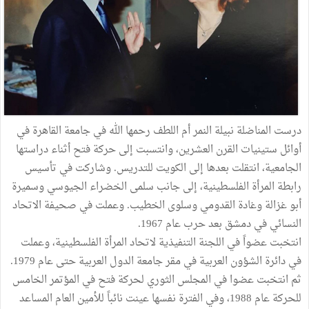
درست المناضلة نبيلة النمر أم اللطف رحمها الله في جامعة القاهرة في
أوائل ستينيات القرن العشرين، وانتسبت إلى حركة فتح أثناء دراستها
الجامعية، انتقلت بعدها إلى الكويت للتدريس. وشاركت في تأسيس
رابطة المرأة الفلسطينية، إلى جانب سلمى الخضراء الجيوسي وسميرة
أبو غزالة وغادة القدومي وسلوى الخطيب. وعملت في صحيفة الاتحاد
النسائي في دمشق بعد حرب عام 1967.
انتخبت عضواً في اللجنة التنفيذية لاتحاد المرأة الفلسطينية، وعملت
في دائرة الشؤون العربية في مقر جامعة الدول العربية حتى عام 1979.
ثم انتخبت عضوا في المجلس الثوري لحركة فتح في المؤتمر الخامس
للحركة عام 1988، وفي الفترة نفسها عينت نائباً للأمين العام المساعد