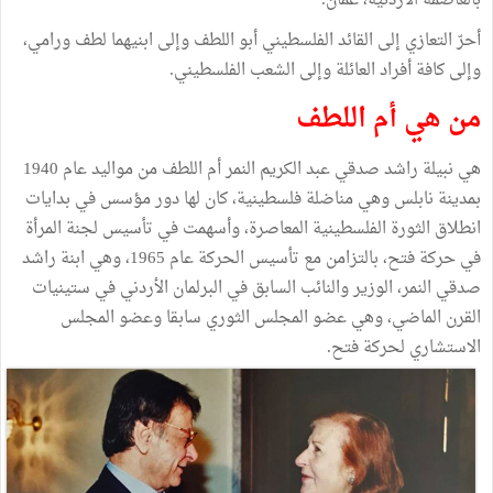
بالعاصمة الأردنية، عمّان.
أحرّ التعازي إلى القائد الفلسطيني أبو اللطف وإلى ابنيهما لطف ورامي،
وإلى كافة أفراد العائلة وإلى الشعب الفلسطيني.
من هي أم اللطف
هي نبيلة راشد صدقي عبد الكريم النمر أم اللطف من مواليد عام 1940
بمدينة نابلس وهي مناضلة فلسطينية، كان لها دور مؤسس في بدايات
انطلاق الثورة الفلسطينية المعاصرة، وأسهمت في تأسيس لجنة المرأة
في حركة فتح، بالتزامن مع تأسيس الحركة عام 1965، وهي ابنة راشد
صدقي النمر، الوزير والنائب السابق في البرلمان الأردني في ستينيات
القرن الماضي، وهي عضو المجلس الثوري سابقا وعضو المجلس
الاستشاري لحركة فتح.