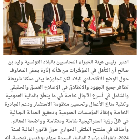
اعتبر رئيس هيئة الخبراء المحاسبين بالبلاد التونسية وليد بن
صالح أن التأمّل في المؤشّرات من شأنه إثارة بعض المخاوف
حول الوضع الاقتصادي للبلاد لكنّ تجاوزها يبقى ممكنا شريطة
تظافر جميع الجهود والانطلاق في الإصلاح العميق والحقيقي
والشامل في أسرع الآجال خاصة في ما يتعلّق بالمالية العمومية
وتنقية مناخ الأعمال وتحسين منظومة الاستثمار ودعم المبادرة
الخاصة وإنقاذ المؤسسات العمومية وتحقيق العدالة الجبائية
في ظلّ رؤية استراتيجية شاملة ومتكاملة وواضحة المعالم.
وأضاف في مفتتح الملتقى الحواري حول قانون المالية لسنة
2024، بإشراف وزيرة المالية، السيدة سهام بوغديري نمصية، أنه