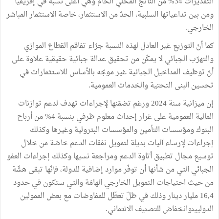
التقديرات 34% من الناتج المحلي الخام وهي أعلى نسبة في إفريقيا
ومن بين تداعياتها السلبية، الحدّ من الاستثمار، خاصة الاستثمار المباشر
الخارجي.
كما أنّ التوزيع غير العادل لهذه النسبة جرّاء تفاقم القطاع الموازي
والتهرّب الجبائي لا يمكّن من تحقيق عدالة جبائية حقيقية علاوة على
أنّ توظيف المداخيل الجبائية غير موجّه بالأساس للاستثمارات في
تحسين البنى التحتية والخدمات العمومية.
إن ميزانية سنة 2024 ورغم تضمّنها لإجراءات تهدف لدعم توازنات
المالية العمومية على غرار إحداث معلوم ظرفي بنسبة 4% من أرباح
البنوك ومؤسسات التأمين والمؤسسات البترولية وغيرها وكذلك
إجراءات لإرساء آليات بديلة لتمويل نفقات الدعم خاصّة من خلال
توسيع مجال تطبيق أتاوة الدعم ومراجعة نسبها وكذلك إجراءات العفو
الجبائي التي من شأنها أن توفّر موارد إضافية للدولة، فإنّها تبقى هشّة
من حيث احتياجات التمويل الخارجي الهامّة والتي ستكون في حدود
16,4 مليار دينار وذلك في ظلّ تعطّل للمفاوضات مع بعض الممولين
الدوليينوانخفاض للتصنيف الائتماني.