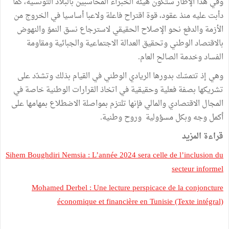
وفي هذا الإطار ستكون هيئة الخبراء المحاسبين بالبلاد التونسية، كما
دأبت عليه منذ عقود، قوة اقتراح فاعلة ولاعبا أساسيا في الخروج من
الأزمة والدفع نحو الإصلاح الحقيقي لاسترجاع نسق النموّ والنهوض
بالاقتصاد الوطني وتحقيق العدالة الاجتماعية والجبائية ومقاومة
الفساد وخدمة الصالح العام.
وهي إذ تتمسّك بدورها الريادي الوطني في القيام بذلك وتشدّد على
تشريكها بصفة فعلية وحقيقية في اتخاذ القرارات الوطنية خاصة في
المجال الاقتصادي والمالي فإنها تلتزم بمواصلة الاضطلاع بمهامها على
أكمل وجه وبكل مسؤولية وروح وطنية.
قراءة المزيد
Sihem Boughdiri Nemsia : L’année 2024 sera celle de l’inclusion du
secteur informel
Mohamed Derbel : Une lecture perspicace de la conjoncture
économique et financière en Tunisie (Texte intégral)