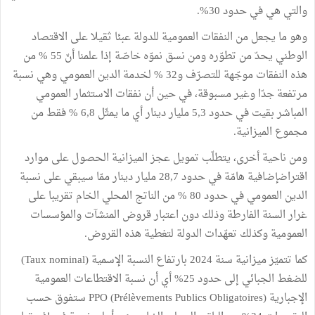
والتي هي في حدود 30%.
وهو ما يجعل من النفقات العمومية للدولة عبئا ثقيلا على الاقتصاد
الوطني يحدّ من تطوّره ومن نسق نموّه خاصّة إذا علمنا أنّ 55 % من
هذه النفقات موجّهة للتصرّف و32 % لخدمة الدين العمومي وهي نسبة
مرتفعة جدّا وغير مسبوقة، في حين أن نفقات الاستثمار العمومي
المباشر بقيت في حدود 5,3 مليار دينار أي ما يمثّل 6,8 % فقط من
مجموع الميزانية.
ومن ناحية أخرى، يتطلّب تمويل عجز الميزانية الحصول على موارد
اقتراضإضافية هامّة في حدود 28,7 مليار دينار ممّا سيبقي على نسبة
الدين العمومي في حدود 80 % من الناتج المحلي الخام تقريبا على
غرار السنة الفارطة وذلك دون اعتبار قروض المنشآت والمؤسسات
العمومية وكذلك تعهّدات الدولة لتغطية هذه القروض.
كما تتميّز ميزانية سنة 2024 بارتفاع النسبة الإسمية (Taux nominal)
للضغط الجبائي إلى حدود 25% أي أن نسبة الاقتطاعات العمومية
الإجبارية PPO (Prélèvements Publics Obligatoires) ستفوق حسب