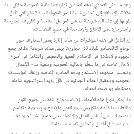
وهو ما يمثّل التحدّي الأهمّ لتحقيق توازنات المالية العمومية خلال سنة
2024، بالإضافة إلى تحقيق نسبة النموّ المتوقّعة بــ 2,1 % والتي نأمل
بلوغها إن شاء الله شريطة تحسّن العوامل المناخية والظروف الخارجية
واسترجاع نسق الإنتاج والإنتاجية في جميع القطاعات.
إنّ التأمّل في هذه المؤشّرات من شأنه إثارة بعض المخاوف حول
الوضع الاقتصادي للبلاد لكنّ تجاوزها يبقى ممكنا شريطة تظافر جميع
الجهود والانطلاق في الإصلاح العميق والحقيقي والشامل في أسرع
الآجال خاصة في ما يتعلّق بالمالية العمومية وتنقية مناخ الأعمال
وتحسين منظومة الاستثمار ودعم المبادرة الخاصة وإنقاذ المؤسسات
العمومية وتحقيق العدالة الجبائية في ظلّ رؤية استراتيجية شاملة
ومتكاملة وواضحة المعالم.
ولا يمكن بلوغ هذه الأهداف إلا باسترجاع الثقة بين جميع القوى
والأطراف الفاعلة وتكريس قيمة العمل والإنتاج والإنتاجية وتقاسم
التضحيات على أساس العدل والإنصاف بين جميع الشرائح والفئات
لبناء مستقبل أفضل وتحقيق تنمية مستدامة.