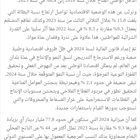
الدخل الوطني المتاح خلال سنة 2010 إلى 8,4% في سنة 2023.
وترتّب عن هذه الوضعية الاقتصادية تواصل ارتفاع نسبة البطالة التي
بلغت 15,8 % خلال الثلاثي الثالث من سنة 2023 وكذلك تفاقم التضخّم
بمعدّل 9,3% مقارنة بـ 8,3 % في سنة 2022 ممّا أثّر سلبيّا على القدرة
الشرائية للمواطنين، هذا علاوة على ندرة وفقدان عدّة موادّ.
تمّ إعداد قانون المالية لسنة 2024 في ظلّ ظروف اقتصادية وطنية
صعبة ورغم الاسترجاع التدريجي لنسق النمو والإنتاج في عدّة بلدان
من العالم، لم يتمكّن اقتصادنا الوطني بعد من النهوض الفعلي وتحقيق
القفزة النوعية المرجوّة، حيث أن نسبة النموّ المتوقّعة خلال سنة 2024،
تبقى ضعيفة في حدود 2,1 % وهيمرتبطة بتحسّن العوامل المناخيّة
لتحقيق تطوّر في مردود القطاع الفلاحي وبتحسّن مستويات الإنتاج
في القطاعات الاستخراجية على غرار الفسفاط والمحروقات والتي
تستوجب بدورها القيام باستثمارات جديدة.
كما أنّ ميزانية 2024 التي ستكون في حدود 77,8 مليار دينار أي بزيادة
قدرها 9,3 % مقارنة بسنة 2023 تمثّل أكثر من 44 % من الناتج المحلّي
الخام متجاوزة بذلك النسب المرجعية المعمول بها على المستوى الدولي