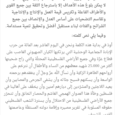
لا يمكن بلوغ هذه الأهداف إلا باسترجاع الثقة بين جميع القوى
والأطراف الفاعلة وتكريس قيمة العمل والإنتاج والإنتاجية
وتقاسم التضحيات على أساس العدل والإنصاف بين جميع
الشرائح والفئات لبناء مستقبل أفضل وتحقيق تنمية مستدامة.
وفيما يلي نص كلمته:
أودّ في بداية هذه الكلمة ونحن في اليوم العاشر بعد المائة من حرب
الإبادة الجماعية الوحشية التي يرتكبها الكيان الصهيوني الغاصب على
قطاع غزّة وفي جميع الأراضي الفلسطينية المحتلّة والتي راح ضحيتها
أكثر من 25.000 شهيد معظمهم من النساء والأطفال أن نترحّم على
أرواحهم الطاهرة الزكيّة وأن نسأل الله عزّ وجلّ أن يتغمّدهم برحمته
الواسعة وأن يسكنهم فسيح جنّاته وأن يشفي الجرحى والمصابين وأن
يعيد اللاجئين والمشرّدين إلى ديارهم آمنين وأن يخفّف على أهالينا في
فلسطين وطأة هذا العدوان الهمجي الغاشم والحصار الخانق وأن تتحرّر
جميع الأراضي الفلسطينية من الاحتلال وأن يستردّ الشعب الفلسطيني
حقوقه المسلوبة في تقرير مصيره وإقامة دولته المستقلّة وعاصمتها
القدس الشريف.