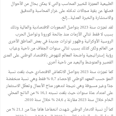
الطبيعية المميّزة للخبير المحاسب والتي لا يمكن بحال من الأحوال
فصلها عن بقيّة مجالات تدخّله على غرار المحاسبة والتدقيق
والاستشارة والخبرة العدلية...إلخ.
لقد تميّزت سنة 2023 بتواصل الصعوبات الاقتصادية والمالية وذلك
بسبب لا فقط تتالي الأزمات منذ جائحة كورونا وتواصل الحرب
الروسية الأوكرانية وظهور توترات جديدة في بعض المناطق الأخرى
من العالم ولكن كذلك بسبب تتالي سنوات الجفاف من ناحية وغياب
رؤية إستراتيجية واضحة المعالم للنهوض بالاقتصاد الوطني على المدى
القصير والمتوسّط والبعيد من ناحية أخرى.
كما تميّزت سنة 2023 بتواصل الانكماش الاقتصادي حيث بلغت نسبة
النموّ حسب المعهد الوطني للإحصاء 0,7 % فقط وهي نسبة منخفضة
جدّا وغير مسبوقة وهي نتيجة لتدهور مناخ الأعمال وتعطّل الاستثمار
على امتداد عدّة سنوات حيث بلغت نسبته 16,1 % من الناتج المحلي
الخام خلال سنة 2023 مقارنة بـ 24,6 % خلال سنة 2010.
كما أنّ نسبة الادخار الوطني شهدت انخفاضا هامّا جدّا من 21,1 % من