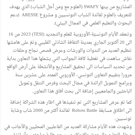
المشاريع من بينها SWAFY (العلوم مع ومن أجل الشباب) الذي يهدف
للتعريف بالعلوم لفائدة الشباب التونسيين و مشروع ARESSE (دعم
البحوث والتعليم العلمي في المجال البيئي).
وتنعقد الأيام التونسيّة-الأوروبية للعلم والتجديد (TESI) 2023 من 16
الى 20 أكتوبر الجاري بمدينة الثقافة الشاذلي القليبي وتمّ على هامشها
تنظيم العديد من الندوات والورشات وعرض قصص نجاح وحلقات
نقاش ساهمت في تغطية كافة الجوانب التي يشملها هذا التعاون بداية
من تحديد السياسات الى تحقيق المشاريع والأنشطة على أرض الواقع
مرورا بتقييم التعاون التونسي- الأوروبي الممتد على عشرين سنة
وبرامج التمويل الرائدة في مجال البحث وفرص التنقل وتمويل
الباحثين والجامعيين إضافة الى بحث آفاق هذا التعاون.
كما تمّ عرض المشاريع التي تم تنفيذها في اطار هذه الشراكة إضافة
الى اطلاق مسابقة Robots Battle لفائدة أكثر من 2000 شاب وشابة
تونسيين.
وشهدت هذه الأيام مشاركة العديد من الفاعليين المحليين والأجانب في