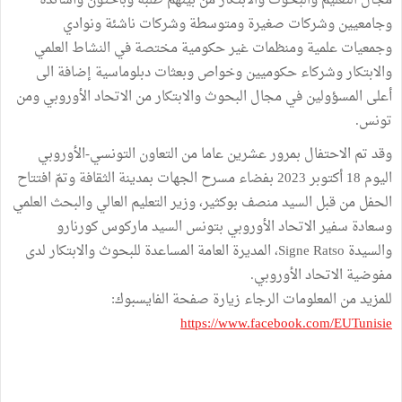
مجال التعليم والبحوث والابتكار من بينهم طلبة وباحثون وأساتذة
وجامعيين وشركات صغيرة ومتوسطة وشركات ناشئة ونوادي
وجمعيات علمية ومنظمات غير حكومية مختصة في النشاط العلمي
والابتكار وشركاء حكوميين وخواص وبعثات دبلوماسية إضافة الى
أعلى المسؤولين في مجال البحوث والابتكار من الاتحاد الأوروبي ومن
تونس.
وقد تم الاحتفال بمرور عشرين عاما من التعاون التونسي-الأوروبي
اليوم 18 أكتوبر 2023 بفضاء مسرح الجهات بمدينة الثقافة وتمّ افتتاح
الحفل من قبل السيد منصف بوكثير، وزير التعليم العالي والبحث العلمي
وسعادة سفير الاتحاد الأوروبي بتونس السيد ماركوس كورنارو
والسيدة Signe Ratso، المديرة العامة المساعدة للبحوث والابتكار لدى
مفوضية الاتحاد الأوروبي.
للمزيد من المعلومات الرجاء زيارة صفحة الفايسبوك:
https://www.facebook.com/EUTunisie