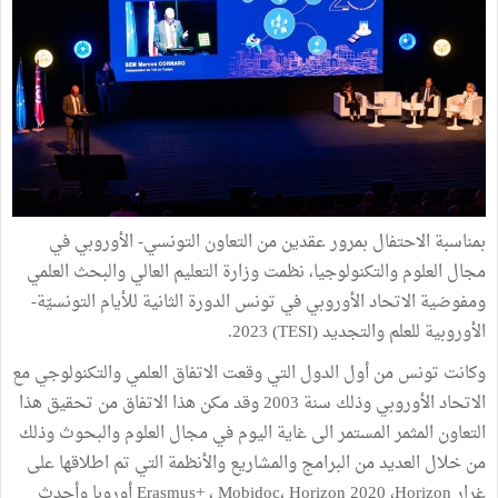
بمناسبة الاحتفال بمرور عقدين من التعاون التونسي- الأوروبي في
مجال العلوم والتكنولوجيا، نظمت وزارة التعليم العالي والبحث العلمي
ومفوضية الاتحاد الأوروبي في تونس الدورة الثانية للأيام التونسيّة-
الأوروبية للعلم والتجديد (TESI) 2023.
وكانت تونس من أول الدول التي وقعت الاتفاق العلمي والتكنولوجي مع
الاتحاد الأوروبي وذلك سنة 2003 وقد مكن هذا الاتفاق من تحقيق هذا
التعاون المثمر المستمر الى غاية اليوم في مجال العلوم والبحوث وذلك
من خلال العديد من البرامج والمشاريع والأنظمة التي تم اطلاقها على
غرار Erasmus+ ، Mobidoc، Horizon 2020 ،Horizon أوروبا وأحدث