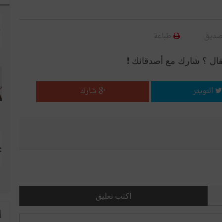
صديق
طباعة
قال ؟ شارك مع أصدقائك !
التويتر
شارك
اكتب تعليق
ا