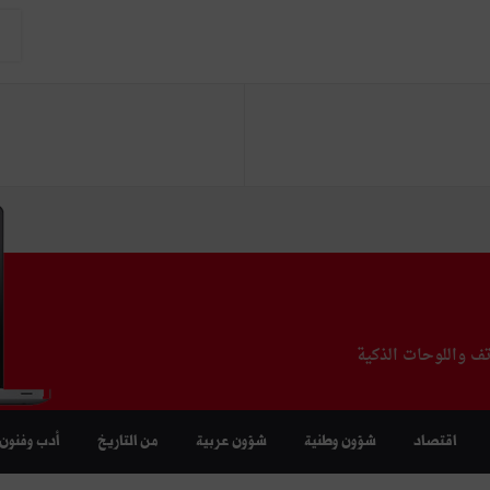
تف واللوحات الذكية
اقتصاد
شؤون وطنية
شؤون عربية
من التاريخ
أدب وفنون