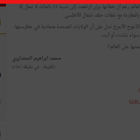
الصين، كما تزعم، باتت تهدّد استقرار العالم رغم أنّ نفقاتها، وإن ارتفعت إلى نسبة 13 بالمائة، لا تمثل إلا
 بالمقارنة مع نفقات حلف شمال الأطلسي.
أ
الأعوج الأعرج تدل على أن الولايات المتحدة متمادية في غطرستها،
 سواء شاءت أو أبت.
تها على العالم؟
محمد ابراهيم الحصايري
(تَعْلِيقَهْ... في دَقِيقَهْ / 154)
)
ا