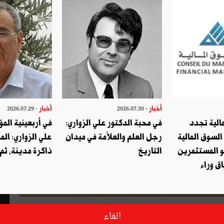
أخبار
أخبار
- 2026.07.29
- 2026.07.30
الية تجدد
في محبة الدكتور علي الزواري:
في أربعينية المؤ
السوق المالية
رجل العلم والعلاّمة في ميدان
علي الزواري: الم
و المستثمرين
التاريخ
ذاكرة مدينة، ثم
ق وراء
ارقات التي يكشف عنها هذا الترتيب هي أن الولايات المتحدة التي
الغاء
تحتل المرتبة الأولى على صعيد الإنفاق العالمي على التسلح بنسبة 39 بالمائة، تقيم الدنيا وتقعدها لأنّ