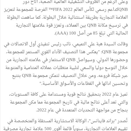
وعلى الرغم من الظروف التشغيلية العالمية الصعبة، أتاح دور
QNBكداعم رسمي لكأس العالم FIFA 2022™ الفرصة للمجموعة لتعزيز
العلامة التجارية بطريقة استثنائية خلال البطولة. كما ساهمت البطولة
في ترسيخ مكانة QNB بين العملاء، وتعزز قوة علامتها التجارية
الحالية التي تبلغ 85 من أصل 100 (AAA).
وقالت السيدة هبة علي التميمي، نائب رئيس تنفيذي أول الاتصالات في
مجموعة QNB: "يعكس هذا التصنيف الأداء القوي المستمر للمجموعة،
وحضورها الدولي. وسيواصل QNB الاستثمار في علامته التجارية من
خلال التوسع دوليا والسعي لتلبية متطلبات عملائه المتنامية والمتنوعة
عبر شبكة فروعه. ومن خلال التصنيف تتمكن مجموعة QNB بتتبع
وتحسين ادائها في القطاعات والأسواق الأساسية."
تميز عام 2022 بتحقيق نتائج قوية ومستدامة على كافة المستويات،
والتي تعد أعلى نتائج مالية في تاريخ المجموعة مما مكن المجموعة
بنجاح من مواجهة التحديات المتعددة في عام 2022.
تُصدر "براند فاينانس"، الوكالة الاستشارية المستقلة والمتخصصة في
تقييم العلامات التجارية، سنوياً قائمة أقوى 500 علامة تجارية مصرفية