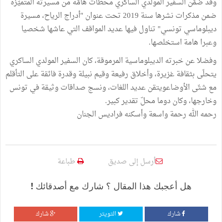
وقد ضمّن السفير المولدي الساكري محطات هامّة من مسيرته المتميّزة
ضمن مذكرات نشرها سنة 2019 تحت عنوان "أدراج الرياح، مسيرة
ديبلوماسي تونسي" تناول فيها عديد المواقف التي عاشها شخصيا
وعبرا هامة استخلصها.
وفضلا عن خبرته الديبلوماسية المرموقة، كان السفير المولدي الساكري
يتحلّى بثقافة غزيرة، وأخلاق رفيعة وقيم نبيلة وقدرة فائقة على التأقلم
مع شتّى الأوضاعويتقن عديد اللغات، ونسج صداقات وثيقة في تونس
وخارجها، وكان دوما محلّ تقدير كبير.
رحمه الله رحمة واسعة وأسكنه فراديس الجنان
أرسل إلى صديق
طباعة
هل أعجبك هذا المقال ؟ شارك مع أصدقائك !
شارك
التويتر
شارك