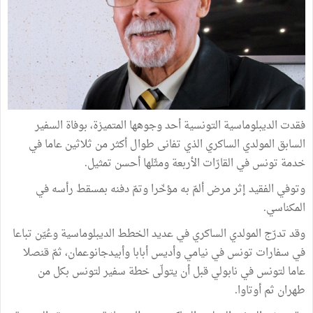
فقدت الديبلوماسية التونسية أحد وجوهها المتميزة، بوفاة السفير
السابق المولدي الساكري الذي تفانى طوال أكثر من ثلاثين عاما في
خدمة تونس في القارّات الأربعة ومثّلها أحسن تمثيل.
وتوفي الفقيد إثر مرض ألمّ به مؤخّرا وتمّ دفنه بمسقط رأسه في
المكناسي.
وقد تدرّج المولدي الساكري في عديد الخطط الديبلوماسية وعُيّن تباعا
في سفارات تونس في نيامي وأديس أبابا وأبيدجانوعمان، ثمّ قنصلا
عاما لتونس في نابولي قبل أن يتولّى خطة سفير لتونس بكل من
طهران ثم أوتاوا.