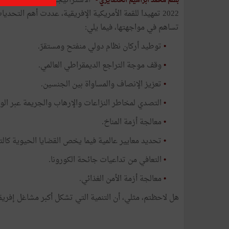
بقلم محمد ابراهيم الحصايري -
2022 تمهيدا للقمة الأمريكية الإفريقية، عددت أهم التحد
تساهم في مواجهتها، فيما يلي:
•
توطيد أركان نظام دولي منفتح ومستقرّ.
•
وقف موجة التراجع الديمقراطي العالمي.
•
تعزيز الإنصاف والمساواة بين الجنسين.
•
التصدي لمخاطر النزاعات والإرهاب والجريمة عبر الو
•
معالجة أزمة المناخ.
•
تحديد معايير عالمية فيما يخص القضايا الحيوية كالتج
•
التعافي من تداعيات جائحة الكورونا.
•
معالجة أزمة الأمن الغذائي.
هل لاحظتم، مثلي، أن التنمية التي تشكل أكبر مشاغل إفريقيا