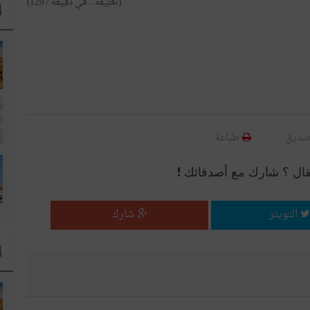
(تَعْلِيقَهْ... في دَقِيقَهْ / 129)
ا
صديق
طباعة
قال ؟ شارك مع أصدقائك !
التويتر
شارك
ا