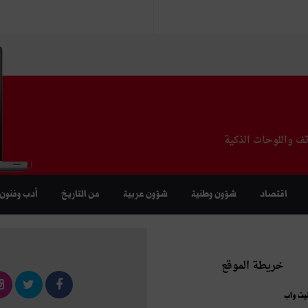
تف واللوحات الذكية
اقتصاد
شؤون وطنية
شؤون عربية
من التاريخ
أدب وفنون
خريطة الموقع
نيت واب