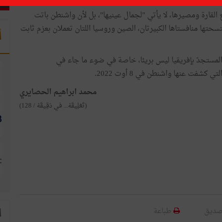
ع القارة ومصيرها، لا يأتي "لجمال عينيها"، بل لأن واشنطن باتت
حتها منافستاها الكبيرتان، الصين وروسيا اللتان تعملان بعزم ثابت
أ
المستجدّ بإفريقيا ليس بريئا، خاصة في ضوء ما جاء في
شفت عنها واشنطن في 8 أوت 2022.
محمد ابراهيم الحصايري
(تَعْلِيقَهْ... في دَقِيقَهْ / 128)
صديق
طباعة
ا