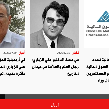
أخبار
أخبار
- 2026.07.29
- 2026.07.30
الية تجدد
في محبة الدكتور علي الزواري:
في أربعينية المؤ
السوق المالية
رجل العلم والعلاّمة في ميدان
علي الزواري: الم
و المستثمرين
التاريخ
ذاكرة مدينة، ثم
ق وراء
التي ستنعقد بواشنطن بين 13 و15 ديسمبر 2022 تهدف، كما تصرح بذلك
الغاء