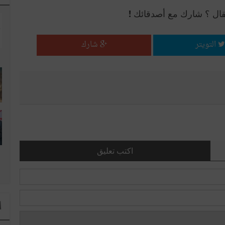
قال ؟ شارك مع أصدقائك !
التويتر
شارك
اكتب تعليق
ا