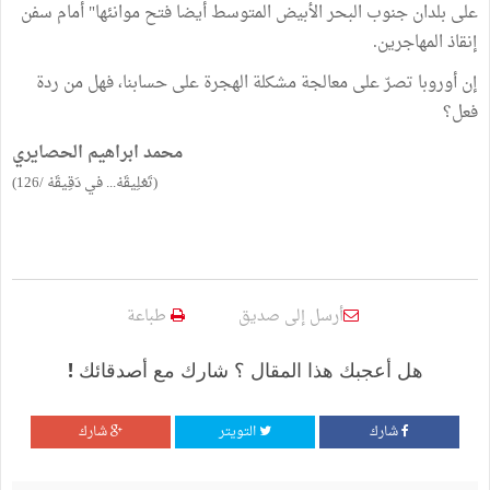
على بلدان جنوب البحر الأبيض المتوسط أيضا فتح موانئها" أمام سفن
إنقاذ المهاجرين.
إن أوروبا تصرّ على معالجة مشكلة الهجرة على حسابنا، فهل من ردة
فعل؟
محمد ابراهيم الحصايري
(تَعْلِيقَهْ... في دَقِيقَهْ /126)
أرسل إلى صديق
طباعة
هل أعجبك هذا المقال ؟ شارك مع أصدقائك !
شارك
التويتر
شارك