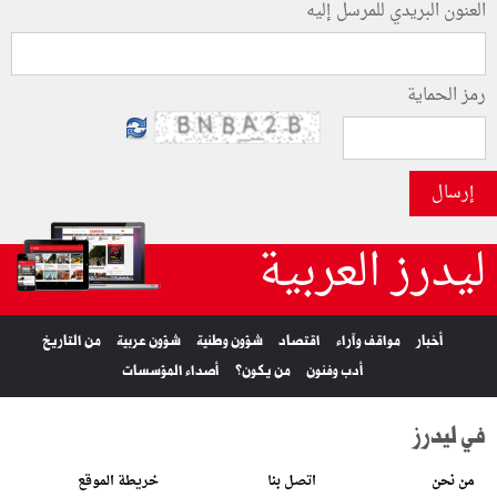
العنون البريدي للمرسل إليه
رمز الحماية
إرسال
ليدرز العربية
أخبار
مواقف وآراء
اقتصاد
شؤون وطنية
شؤون عربية
من التاريخ
أدب وفنون
من يكون؟
أصداء المؤسسات
في ليدرز
من نحن
اتصل بنا
خريطة الموقع