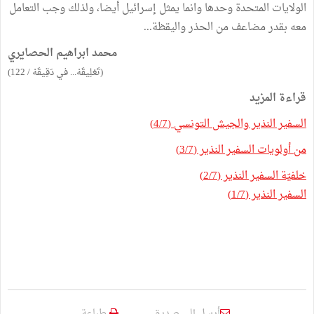
الولايات المتحدة وحدها وانما يمثل إسرائيل أيضا، ولذلك وجب التعامل
معه بقدر مضاعف من الحذر واليقظة...
محمد ابراهيم الحصايري
(تَعْلِيقَهْ... في دَقِيقَهْ / 122)
قراءة المزيد
السفير النذير والجيش التونسي (4/7)
من أولويات السفير النذير (3/7)
خلفيّة السفير النذير (2/7)
السفير النذير (1/7)
أرسل إلى صديق
طباعة