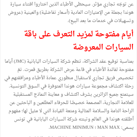
عن توجّه تجاري مؤثر. سيحظى الأطباء الذين اختاروا اقتناء سيارة
هوندا بجملة من الإمتيازات المادية (أسعار تفاضلية) والعينية (عروض
وتسهيلات في خدمات ما بعد البيع).
أيام مفتوحة لمزيد التعرف على باقة
السيارات المعروضة
بمناسبة توقيع عقد الشراكة، تنظم شركة السيارات اليابانية (JMC) أياما
مفتوحة لفائدة الأطباء في قاعة عرض الشركة بطريق قمرت. تمّ
تخصيص فريق تجاري لاستقبال منظوري عمادة الأطباء ومرافقتهم في
رحلة اكتشاف مجموعة سيارات هوندا المتوفرة في السوق التونسية.
سيتمتع جميع الزائرين بشرف اكتشاف و معاينة النماذج المستقبلية
للعلامة التجارية، المصممة خصيصًا للحرفاء المطلعين و الباحثين عن
الراحة التامة والسلامة المثالية ومتعة القيادة التي لا مثيل لها؛ مفهوم
أطلقته هوندا في العالم وتبنته شركة السيارات اليابانية في تونس
يسمى: MAN MAX ؛ MACHINE MINIMUN.