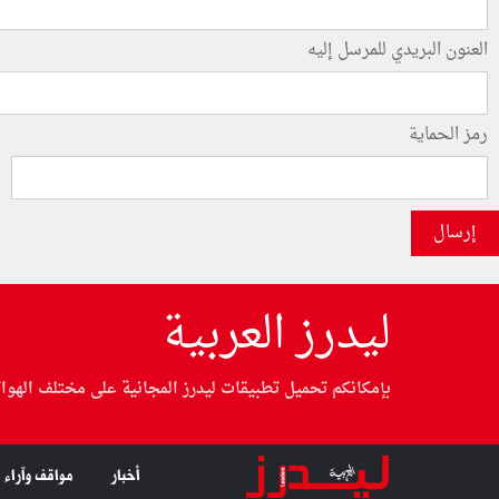
العنون البريدي للمرسل إليه
رمز الحماية
إرسال
ليدرز العربية
بإمكانكم تحميل تطبيقات ليدرز المجانية على مختلف الهوا
أخبار
مواقف وآراء