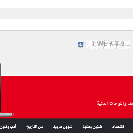
تف واللوحات الذكية
اقتصاد
شؤون وطنية
شؤون عربية
من التاريخ
أدب وفنون