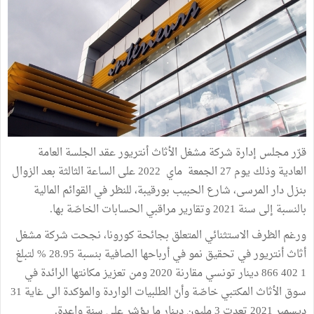
قرّر مجلس إدارة شركة مشغل الأثاث أنتريور عقد الجلسة العامة
العادية وذلك يوم 27 الجمعة ماي 2022 على الساعة الثالثة بعد الزوال
بنزل دار المرسى، شارع الحبيب بورقيبة، للنظر في القوائم المالية
بالنسبة إلى سنة 2021 وتقارير مراقبي الحسابات الخاصّة بها.
ورغم الظرف الاستثنائي المتعلق بجائحة كورونا، نجحت شركة مشغل
أثاث أنتريور في تحقيق نمو في أرباحها الصافية بنسبة 28.95 % لتبلغ
1 402 866 دينار تونسي مقارنة 2020 ومن تعزيز مكانتها الرائدة في
سوق الأثاث المكتبي خاصّة وأنّ الطلبيات الواردة والمؤكدة الى غاية 31
ديسمبر 2021 تعدت 3 مليون دينار ما يؤشر على سنة واعدة.