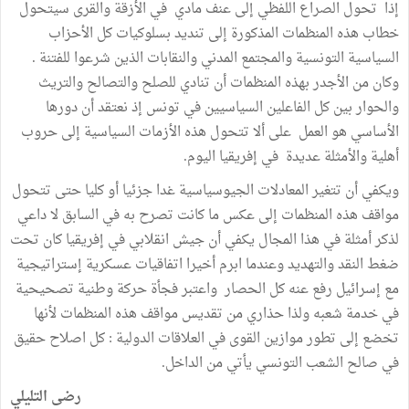
إذا تحول الصراع اللفظي إلى عنف مادي في الأزقة والقرى سيتحول
خطاب هذه المنظمات المذكورة إلى تنديد بسلوكيات كل الأحزاب
السياسية التونسية والمجتمع المدني والنقابات الذين شرعوا للفتنة .
وكان من الأجدر بهذه المنظمات أن تنادي للصلح والتصالح والتريث
والحوار بين كل الفاعلين السياسيين في تونس إذ نعتقد أن دورها
الأساسي هو العمل على ألا تتحول هذه الأزمات السياسية إلى حروب
أهلية والأمثلة عديدة في إفريقيا اليوم.
ويكفي أن تتغير المعادلات الجيوسياسية غدا جزئيا أو كليا حتى تتحول
مواقف هذه المنظمات إلى عكس ما كانت تصرح به في السابق لا داعي
لذكر أمثلة في هذا المجال يكفي أن جيش انقلابي في إفريقيا كان تحت
ضغط النقد والتهديد وعندما ابرم أخيرا اتفاقيات عسكرية إستراتيجية
مع إسرائيل رفع عنه كل الحصار واعتبر فجأة حركة وطنية تصحيحية
في خدمة شعبه ولذا حذاري من تقديس مواقف هذه المنظمات لأنها
تخضع إلى تطور موازين القوى في العلاقات الدولية : كل اصلاح حقيق
في صالح الشعب التونسي يأتي من الداخل.
رضى التليلي