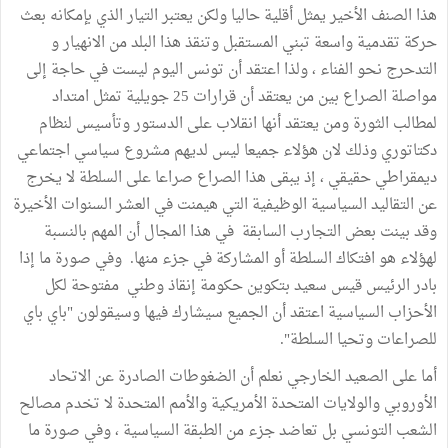
هذا الصنف الأخير يمثل أقلية حاليا ولكن يعتبر التيار الذي بإمكانه بعث
حركة تقدمية واسعة تبني المستقبل وتنقذ هذا البلد من الانهيار و
التدحرج نحو الفناء ، ولذا اعتقد أن تونس اليوم ليست في حاجة إلى
مواصلة الصراع بين من يعتقد أن قرارات 25 جويلية تمثل امتداد
لمطالب الثورة ومن يعتقد أنها انقلاب على الدستور وتأسيس لنظام
دكتاتوري وذلك لان هؤلاء جميعا ليس لديهم مشروع سياسي اجتماعي
ديمقراطي حقيقي ، إذ يبقى هذا الصراع صراعا على السلطة لا يخرج
عن التقاليد السياسية الوظيفية التي هيمنت في العشر السنوات الأخيرة
وقد بينت بعض التجارب السابقة في هذا المجال أن المهم بالنسبة
لهؤلاء هو افتكاك السلطة أو المشاركة في جزء منها. وفي صورة ما إذا
بادر الرئيس قيس سعيد بتكوين حكومة إنقاذ وطني مفتوحة لكل
الأحزاب السياسية اعتقد أن الجميع سيشارك فيها وسيقولون "باي باي
للصراعات وتحيا السلطة".
أما على الصعيد الخارجي نعلم أن الضغوطات الصادرة عن الاتحاد
الأوروبي والولايات المتحدة الأمريكية والأمم المتحدة لا تخدم مصالح
الشعب التونسي بل تعاضد جزء من الطبقة السياسية ، وفي صورة ما