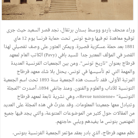
وراء متحف باردو ووسط بستان برتقال، نجد قصر السعيد حيث جرى
توقيع معاهدة تم فيها وضع تونس تحت حماية فرنسا يوم 12 ماي
1881 بعد حملة عسكرية قصيرة. ويمكن العثور على وصف تفصيلي لهذا
القصر في المؤلَف المعتبر جدا للسيد بافي (Pavy) الكاتب العام لمعهد
قرطاج بعنوان "تاريخ تونس". ومن بين الجمعيات الفرنسية العديدة
والمهمة التي تم تأسيسها في تونس، يحتل بلا شك معهد قرطاج
المرتبة الأولى. فقد تأسست هذه الجمعية سنة 1893 تحت اسم الجمعية
التونسية للآداب والعلوم والفنون. ومنذ جانفي 1894، أصدرت "المجلة
التونسية" «Revue tunisienne»، وهي نشرية تابعة لمعهد قرطاج
وتتبادل معها جمعيتنا المعلومات. وقد عثرتُ في هذه المجلة على العديد
من المقالات حول كثير من الموضوعات المتنوعة، والتي يجد فيها جميع
المهتمين بتونس ما يفيدهم ويلبي حاجتهم.
نظم معهد قرطاج، الذي بادر بعقد مؤتمر الجمعية الفرنسية بتونس،