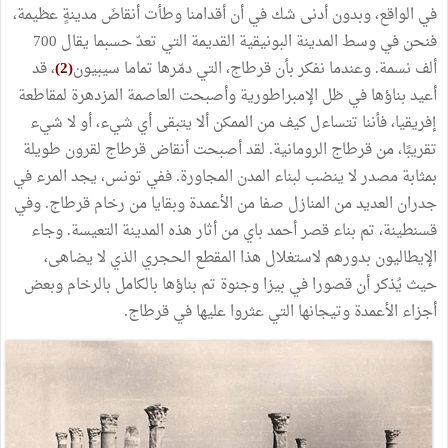
في الواقع، وبدون أدنى شك في أن أقدامنا وطأت أنقاضَ مدينةٍ عظيمة،
فنحن في وسط المدينة البونيقية القديمة التي تعدّ حسبما يقال 700
ألف نسمة. وعندما نفكر بأن قرطاج، التي دمّرها تماما سيبيون
(2)
، قد
أعيد بناؤها في ظل الإمبراطورية وأصبحت العاصمة المزدهرة لمقاطعة
إفريقيا، فأننا تتساءل كيف من الممكن ألا يتبقى أي شيء، أو لا شيء
تقريبًا، من قرطاج الرومانية. لقد أصبحت أنقاض قرطاج لقرون طويلة
بمثابة مصدر لا ينضب لبناء المدن المجاورة. ففي تونس، يجد المرء في
جدران العديد من المنازل صفا من الأعمدة وبقايا من رخام قرطاج. وفي
قسنطينة، تم بناء قصر أحمد باي من أثار هذه المدينة التعيسة. وجاء
الإيطاليون بدورهم لاستغلال هذا المقطع الحجري الذي لا يضاهى،
حيث يُذكر أن قصورا في بيزا وجنوة تم بناؤها بالكامل بالرخام وبعض
أجزاء الأعمدة وتيجانها التي عثروا عليها في قرطاج.