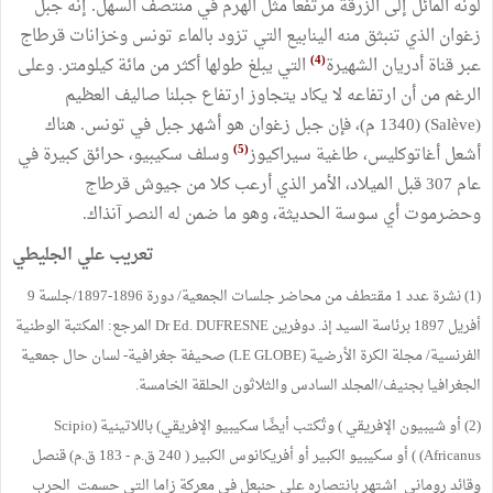
لونه المائل إلى الزرقة مرتفعا مثل الهرم في منتصف السهل. إنه جبل
زغوان الذي تنبثق منه الينابيع التي تزود بالماء تونس وخزانات قرطاج
(4)
عبر قناة أدريان الشهيرة
التي يبلغ طولها أكثر من مائة كيلومتر. وعلى
الرغم من أن ارتفاعه لا يكاد يتجاوز ارتفاع جبلنا صاليف العظيم
(Salève) (1340 م)، فإن جبل زغوان هو أشهر جبل في تونس. هناك
(5)
أشعل أغاتوكليس، طاغية سيراكيوز
وسلف سكيبيو، حرائق كبيرة في
عام 307 قبل الميلاد، الأمر الذي أرعب كلا من جيوش قرطاج
وحضرموت أي سوسة الحديثة، وهو ما ضمن له النصر آنذاك.
تعريب علي الجليطي
(1) نشرة عدد 1 مقتطف من محاضر جلسات الجمعية/ دورة 1896-1897/جلسة 9
أفريل 1897 برئاسة السيد إذ. دوفرين Dr Ed. DUFRESNE المرجع: المكتبة الوطنية
الفرنسية/ مجلة الكرة الأرضية (LE GLOBE) صحيفة جغرافية- لسان حال جمعية
الجغرافيا بجنيف/المجلد السادس والثلاثون الحلقة الخامسة.
(2) أو شيبيون الإفريقي ) وتُكتب أيضًا سكيبيو الإفريقي) باللاتينية (Scipio
Africanus) ) أو سكيبيو الكبير أو أفريكانوس الكبير ( 240 ق.م - 183 ق.م) قنصل
وقائد روماني اشتهر بانتصاره على حنبعل في معركة زاما التي حسمت الحرب