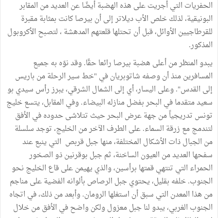
الحفريات التي أجريت على هذه الهضبة أيضًا عن العديد من المقابر
البونيقية، لذلك خلص الأب ديلاتر إلى أن بيرصا كانت بمثابة مقبرة
للقرطاجيين الأوائل، قبل أن تحتلها قلعتهم المدهشة ، لتصبح الأكروبول
المذكور.
يبدو المنظر من أعلى هضبة بيرصا رائعا حقًا. وقد نوّه به جميع
المسافرين منذ أن وصفه شاتوبريان في "خط سير الرحلة من باريس
إلى القدس". وعلى اليسار، أي إلى الشمال الشرقي، يبرز رأس سيدي بو
سعيد متقدما في البحر بفضل منازله البيضاء. وفي المقابل، يتسع خليج
تونس تدريجياً من جهة عرض البحر حيث تتلاشى حدوده في الأفق
لتندمج مع زرقة السماء. على الطرف الآخر من الخليج، توجد سلسلة
من الجبال ذات الأشكال المختلفة، منها جبل قربص التي ينبع عند
سفحها العديد من العيون الساخنة، ثم جبل بوقرنين ذو الصخور
الحمراء التي تنتهي قمتها برأسين، والذي يهيمن على قاع الخليج نحو
الجنوب. خلفه بقليل، يحتوي جبل الرصاص بألوانه الفضية على مناجم
من هذا المعدن التي سبق أن استغلها الرومان. وأبعد من ذلك، في اتجاه
الجنوب الغربي، يبدو لنا جبل معزول ولكن واضح في الأفق من خلال