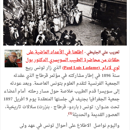
اطلعنا في الأعداد الماضية على
تعريب علي الجليطي -
حلقات من محاضرة الطبيب السويسري الدكتور بول
لوي لادام (Paul Luis Ladame)
الذي زار تونس ربيع
سنة 1896 في إطار مشاركته في مؤتمر قرطاج الذي عقدته
الجمعية الفرنسية لتقدم العلوم بتونس العاصمة. وبعد عودته
إلى سويسرا قدم الطبيب خلاصة حول مسار رحلته أمام أعضاء
جمعية الجغرافيا بجنيف في جلستها المنعقدة يوم 9 افريل 1897
تحت عنـــوان: تونس ( باردو- قرطاج - بنزرت) سلالات تاريخية،
(1)
العصور القديمة والحديثة
.
واليوم نواصل الاطلاع على أحوال تونس في عهد ولى