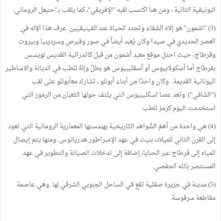
البونيقية الثانية ، ومن هنا اكتسب لقبه "الإفريقي"، كما يلقب بـ"حنبعل الروماني.
(3) "اشمون" هو إلاه الشفاء وتجدد الحياة عند الفينيقيين. عرف هذا الإله في
العصر الحديدي في صيدا وكان يُعبد أيضاً في صور وقبرص وسردينيا وبيروت
وقرطاج، حيث احتل موقع معبد أشمون من قبل كاتدرائية القديس لويسس
بقرطاج أما أسكولابيوس أو أسقليبيوس هو بطلٌ وإلهٌ للطب في الديانة والاساطير
اليونانية القديمة. وكان واحدًا من أبناء أبوللو ، تشارك معأبوللو على لقب
("الشافي") وتعد عصا اسكليبيوس التي يلتف حولها الثعبان من الرموز التي
استخدمت اليوم كرمز للطب.
(4) هي واحدة من أهمّ الشّواهد التّاريخية بهندستها المعمارية الرومانية التي تعود
إلى القرن الثاني للميلاد، بنيت في عهد الإمبراطور هدريانوس. ومنها يتم إيصال
المياه إلى قرطاج عبر الحنايا، إضافة إلى تدخلات الصيانة والتطوير في عهد
المستنصر بالله الحفصي.
(5) مدينة في جزيرة صقلية تقع في الساحل الجنوبي الشرقي لها. وهي عاصمة
مقاطعة سرقوسة.