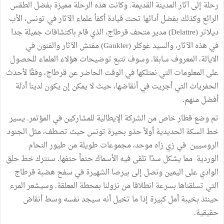
رحلة إلى آثار المدينة القديمة. وكانت هذه الرحلة مميزة بفضل الطقس
الرائع وكذلك بفضل أدائها تحت قيادة أكفأ علماء الآثار في تونس، الأب
ديلاتر (Delattre) مدير متحف قرطاج، الذي قام باكتشافات جميلة جدا
في هذه الآثار، والسيد غوكلر (Gaukler) مفتش الآثار والفنون في
الايالة، المعروف سابقا. وسوف نتبع توضيحات هؤلاء العلماء للحصول
على المعلومات التي نمتلكها في الوقت الحاضر عن قرطاج، وفقًا لأحدث
الحفريات التي أجريت في أنقاضها، حيث لا يمكن إن يكون لدينا أدلة
أفضل منهم.
تم وضع قطار خاص من الشركة الإيطالية للمشاركين في المؤتمر. يسير
خط السكة الحديدية أولاً حذو بحيرة تونس حيث تصطف، مثل الجنود
الروسيين في زي زاه موحد، مجموعات طويلة من طيور النحام
الوردية مما يشكل سدًا تلقى فيه الأسماك حتماً حتفها. سنترك خط حلق
الوادي على اليمين ونصل إلى بيرصا الشهيرة في سفح هضبة قرطاج
التي تسلقناها بسرعة انطلاقا من نزولنا بمحطة المعلقة. وسيشعر المرء
حينئذ بخيبة أمل كبيرة إذا ما تخيل أنه سيجد نفسه وسط أنقاض
حقيقية.