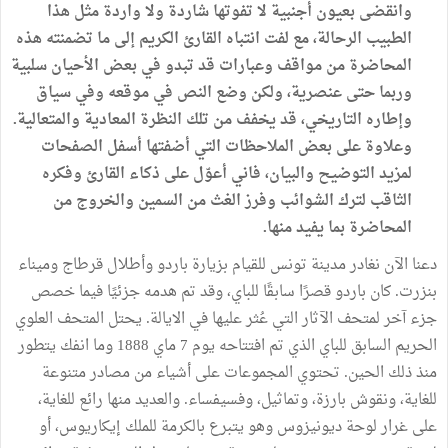
وانقضى بعيون أجنبية لا تفوتها شاردة ولا واردة مثل هذا
الطبيب الرحالة، مع لفت انتباه القارئ الكريم إلى ما تضمنته هذه
المحاضرة من مواقف وعبارات قد تبدو في بعض الأحيان سلبية
وربما حتى عنصرية، ولكن وضع النص في موقعه وفي سياق
وإطاره التاريخي، قد يخفف من تلك النظرة المعادية والمتعالية.
وعلاوة على بعض الملاحظات التي أضفتها أسفل الصفحات
لمزيد التوضيح والبيان، فاني أعوّل على ذكاء القارئ وفكره
الثاقب لترك الشوائب وفرز الغث من السمين والخروج من
المحاضرة بما يفيد منها.
دعنا الآن نغادر مدينة تونس للقيام بزيارة باردو وأطلال قرطاج وميناء
بنزرت. كان باردو قصرًا سابقًا للباي، وقد تم هدمه جزئيًا فيما خصص
جزء آخر لمتحف الآثار التي عُثر عليها في الايالة. يحتل المتحف العلوي
الحريم السابق للباي الذي تم افتتاحه يوم 7 ماي 1888 وما انفك يتطور
منذ ذلك الحين. تحتوي المجموعات على أشياء من مصادر متنوعة
للغاية، ونقوش بارزة، وتماثيل، وفسيفساء. والعديد منها رائع للغاية،
على غرار لوحة ديونيزوس وهو يتبرع بالكرمة للملك إيكاريوس، أو