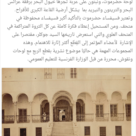
لوحة حضرموت، ونبتون على عربة تجرها خيول البحر برفقة عرائس
البحر والتريتون والنيريد بما يشكل أرضية القاعة الكبرى للأفراح.
وتعتبر فسيفساء حضرموت بالتأكيد أكبر فسيفساء محفوظة في
متحف. ومن المستحيل إعطاء فكرة كاملة عن كل الثروة المتراكمة في
المتحف العلوي والتي استعرض تاريخها السيد جوكلر، مقتصرا على
الإشارة لأعضاء المؤتمر إلى القِطَع أكثر إثارة للاهتمام. وهذه
المجموعات المهمة هي حاليًا موضوع نشرية بقطع الربع مع لوحات
ونقوش، محررة من قبل الوزارة الفرنسية للتعليم العمومي.