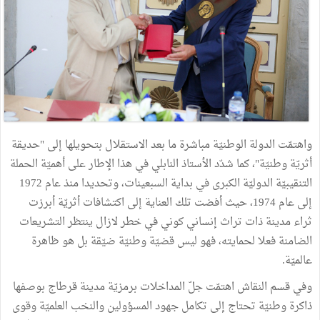
واهتمّت الدولة الوطنيّة مباشرة ما بعد الاستقلال بتحويلها إلى "حديقة
أثريّة وطنيّة"، كما شدّد الأستاذ النابلي في هذا الإطار على أهميّة الحملة
التنقيبيّة الدوليّة الكبرى في بداية السبعينات، وتحديدا منذ عام 1972
إلى عام 1974، حيث أفضت تلك العناية إلى اكتشافات أثريّة أبرزت
ثراء مدينة ذات تراث إنساني كوني في خطر لازال ينتظر التشريعات
الضامنة فعلا لحمايته، فهو ليس قضيّة وطنيّة ضيّقة بل هو ظاهرة
عالميّة.
وفي قسم النقاش اهتمّت جلّ المداخلات برمزيّة مدينة قرطاج بوصفها
ذاكرة وطنيّة تحتاج إلى تكامل جهود المسؤولين والنخب العلميّة وقوى