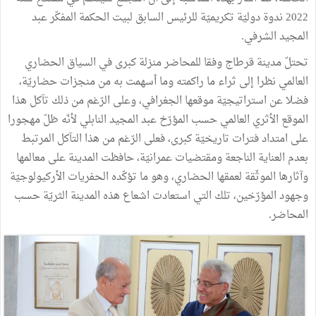
2022 ندوة دوليّة تكريميّة للرئيس السابق لبيت الحكمة المفكّر عبد
المجيد الشرفي.
تحتلّ مدينة قرطاج وفقا للمحاضر منزلة كبرى في السياق الحضاري
العالمي نظرا إلى ثراء ما راكمته وما أسهمت به من منجزات حضاريّة،
فضلا عن استراتيجيّة موقعها الجغرافي، وعلى الرّغم من ذلك تآكل هذا
الموقع الأثري العالمي حسب المؤرّخ عبد المجيد النابلي لأنّه ظلّ مهجورا
على امتداد فترات تاريخيّة كبرى، فعلى الرّغم من هذا التآكل المرتبط
بعدم العناية الناجعة ومقتضيات عمرانيّة، حافظت المدينة على معالمها
وآثارها الموثّقة لعمقها الحضاري، وهو ما تؤكّده الحفريات الأركيولوجيّة
وجهود المؤرّخين، تلك التي استعادت اشعاع هذه المدينة الثريّة حسب
المحاضر.