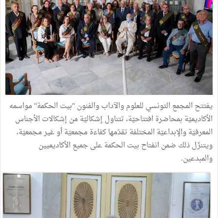
يفتتح المجمع التونسي للعلوم والآداب والفنون "بيت الحكمة" مواسمه
الأكاديميّة بمحاضرة افتتاحيّة، تتناول إشكاليّة من إشكالات الأجناس
المعرفيّة والإبداعيّة المختلفة تقدّمها كفاءة مجمعيّة أو غير مجمعيّة،
ويتنزّل ذلك ضمن انفتاح بيت الحكمة على جميع الأكاديميين
والمبدعين.