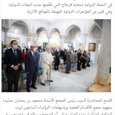
في الحملة الدوليّة لحماية قرطاج التي نظّمتها عديد البعثات الدوليّة،
وفي كثير من المؤتمرات الدوليّة المهتمّة بالمواقع الأثريّة.
افتتح المحاضرة السيد رئيس المجمع الأستاذ محمود بن رمضان، مشيدا
بجهود جميع الأقسام العلميّة وبإسهامات الرؤساء السابقين لبيت
الحكمة، كما أشار بهذه المناسبة إلى أنّ المجمع سينظّم في مفتتح سنة