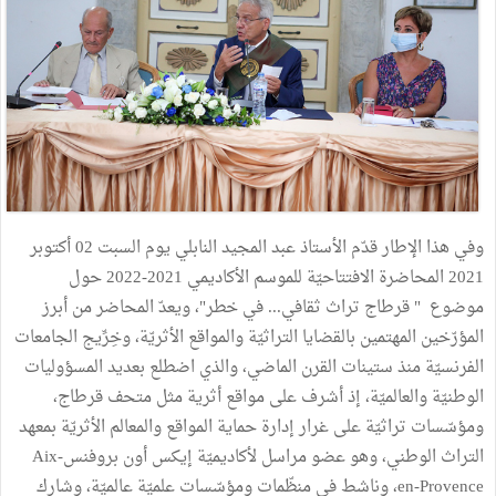
وفي هذا الإطار قدّم الأستاذ عبد المجيد النابلي يوم السبت 02 أكتوبر
2021 المحاضرة الافتتاحيّة للموسم الأكاديمي 2021-2022 حول
موضوع " قرطاج تراث ثقافي... في خطر"، ويعدّ المحاضر من أبرز
المؤرّخين المهتمين بالقضايا التراثيّة والمواقع الأثريّة، وخِرِّيج الجامعات
الفرنسيّة منذ ستينات القرن الماضي، والذي اضطلع بعديد المسؤوليات
الوطنيّة والعالميّة، إذ أشرف على مواقع أثرية مثل متحف قرطاج،
ومؤسّسات تراثيّة على غرار إدارة حماية المواقع والمعالم الأثريّة بمعهد
التراث الوطني، وهو عضو مراسل لأكاديميّة إيكس أون بروفنسAix-
en-Provence، وناشط في منظّمات ومؤسّسات علميّة عالميّة، وشارك