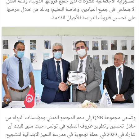
المسؤولية الاجتماعية للشركات لدى جميع فروعها الدولية، ودعم العمل
الاجتماعي في جميع الميادين، وخاصة التعليم؛ وذلك من خلال حرصها
على تحسين ظروف الدراسة للأجيال القادمة.
وتسعى مجموعة QNB إلى دعم المجتمع المدني ومؤسسات الدولة من
خلال تحسين وتطوير ظروف التعليم في تونس، حيث سبق للبنك أن
شارك في 2020 في حملة توعوية في مدرسة التميز الابتدائية لتشجيع