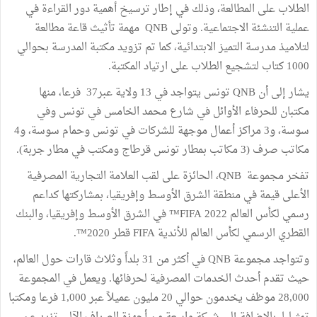
الطلاب على المطالعة، وذلك في إطار ترسيخ أهمية دور القراءة في
عملية التنشئة الاجتماعية. وتولى QNB مهمة تأثيث قاعة مطالعة
لتلاميذ مدرسة التميز الابتدائية، كما تم تزويد مكتبة المدرسة بحوالي
1000 كتاب لتشجيع الطلاب على ارتياد المكتبة.
يشار إلى أن QNB تونس يتواجد في 13 ولاية عبر37 فرعا، منها
مكتبان للحرفاء الأوائل في شارع محمد الخامس في تونس وفي
سوسة، و3 مراكز أعمال موجهة للشركات في تونس وحمام سوسة، و4
مكاتب صرف (3 مكاتب بمطار تونس قرطاج ومكتب في مطار جربة).
تفخر مجموعة QNB، الحائزة على لقب العلامة التجارية المصرفية
الأعلى قيمة في منطقة الشرق الأوسط وإفريقيا، بمشاركتها كداعم
رسمي لكأس العالم FIFA 2022™ في الشرق الأوسط وإفريقيا، والبنك
القطري الرسمي لكأس العالم للأندية FIFA قطر 2020™.
وتتواجد مجموعة QNB في أكثر من 31 بلداً وثلاث قارات حول العالم،
حيث تقدم أحدث الخدمات المصرفية لحرفائها. ويعمل في المجموعة
28,000 موظف يخدمون حوالي 20 مليون عميلاً عبر 1,000 فرعا ومكتبا