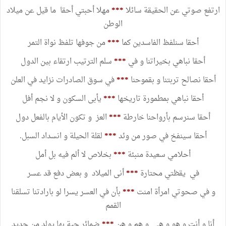
ارتفع صوتي عن الحقيقة سائلا
***
مهلا أحبتي أحقا ما قيل عن ميلاد
الوطن
أحقا سنلفظ الفاسدين كما
***
من جوفها تلفظ نواة التمر
أحقا نباهي بخيراتنا و في
***
سلم الترتيب ارتقاء بين الدول
أحقا نصالح تربتنا و بقموحنا
***
في سوق الصادرات نزايد في العلن
أحقا نباهي بمطمورة تاريخها
***
يأبى السكون و لا نجم أفل
أحقا سنرسم بأرواحنا خارطة
***
العز و تكون الأيام بالفعل دول
أحقا سينفخ في صور من وئد
***
لقلة الحيلة و انسداد السبل.
أحلامي سعيدة منبئة
***
بخلاص لا ألم فيه بل أمل
في يقظتي محتارة
***
أنى الميلاد و بعض دفع قد عسر
و في صحوتي امرأة امنت
***
بأن في العسر يسرا لو بارادتنا تسلقنا
القمم
أنا و أنت و هو و هي و هم و هن
***
ضمائر حية بها يولد من جديد