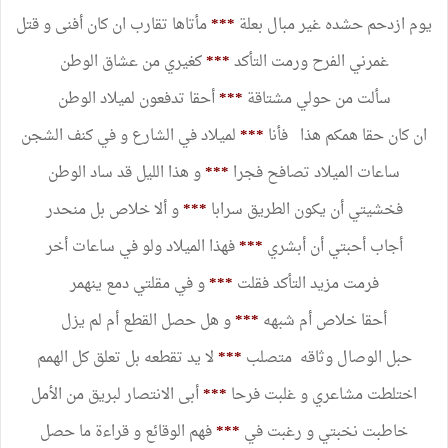
يوم ازدحم حشده غير مبال بعلة
***
مأتاها تقارب ان كان أفنى و قتل
غمرني الفرح ورمت التأكد
***
كغيري من عشاق الوطن
سألت من حولي مشتاقة
***
أحقا تدفعون لميلاد الوطن
ان كان حقا همكم هذا فأنا
***
لميلاد في الشارع و في كنف الشجن
ساعات الميلاد تصافح فجرا
***
و هذا الليل قد ساد الوطن
فخشيتي أن يكون الطريق سرابا
***
و ألا خلاص بل منحدر
أجاب أحبتي أن أبشري
***
فهذا الميلاد ولو في ساعات أخر
فرمت مزيد التأكد فقلت
***
و في مقلتي دمع ينهمر
أحقا خلاص أم شبهه
***
و هل حصل القطع أم لم يزل
حبل الوصال وثاقه متصلب
***
لا يد تقطعه بل تعلق كل الهمم
اختلطت مشاعري و غلبت فرحا
***
أبى الانتصار لبريق من الأمل
خاطبت نخبتي و رغبت في
***
فهم الوقائع و قراءة ما حصل