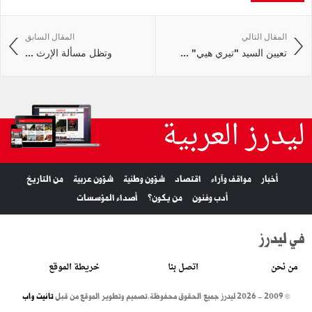
المقال التالي
المقال السابق
تعيين السيد "تيري هيي" ...
وتظل مسألة الإرث ...
ليدرز العربية
أخبار
مواقف وآراء
اقتصاد
شؤون وطنية
شؤون عربية
من التاريخ
أدب وفنون
من يكون؟
أصداء المؤسسات
في ليدرز
من نحن
اتصل بنا
خريطة الموقع
© 2009 - 2026 ليدرز جميع الحقوق محفوظة.
تصميم وتطوير الموقع من قبل
تانيت واب