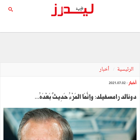
الرئيسية
أخبار
أخبار
- 2021.07.02
دونالد رامسفيلد: وإنَّمَا المَرْءُ حَدِيثٌ بَعْدَهُ...