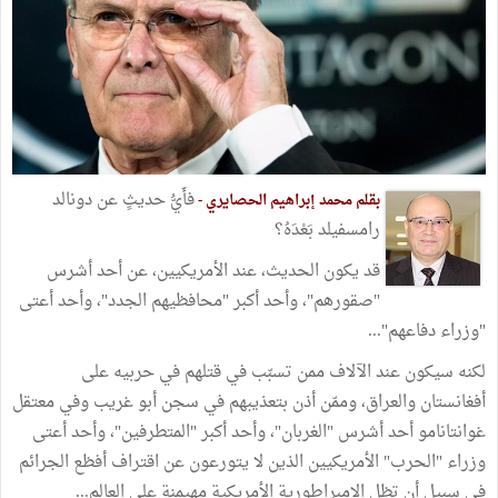
فأَيُّ حديثٍ عن دونالد
بقلم محمد إبراهيم الحصايري -
رامسفيلد بَعْدَهُ؟
قد يكون الحديث، عند الأمريكيين، عن أحد أشرس
"صقورهم"، وأحد أكبر "محافظيهم الجدد"، وأحد أعتى
"وزراء دفاعهم"...
لكنه سيكون عند الآلاف ممن تسبّب في قتلهم في حربيه على
أفغانستان والعراق، وممّن أذن بتعذيبهم في سجن أبو غريب وفي معتقل
غوانتانامو أحد أشرس "الغربان"، وأحد أكبر "المتطرفين"، وأحد أعتى
وزراء "الحرب" الأمريكيين الذين لا يتورعون عن اقتراف أفظع الجرائم
في سبيل أن تظل الامبراطورية الأمريكية مهيمنة على العالم...