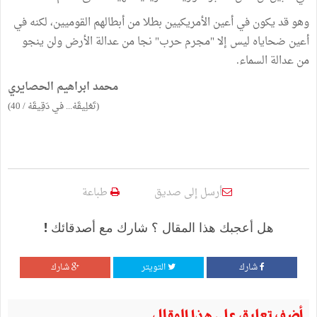
وهو قد يكون في أعين الأمريكيين بطلا من أبطالهم القوميين، لكنه في
أعين ضحاياه ليس إلا "مجرم حرب" نجا من عدالة الأرض ولن ينجو
من عدالة السماء.
محمد ابراهيم الحصايري
(تَعْلِيقَهْ... في دَقِيقَهْ / 40)
أرسل إلى صديق
طباعة
هل أعجبك هذا المقال ؟ شارك مع أصدقائك !
شارك
التويتر
شارك
أضف تعليق على هذا المقال