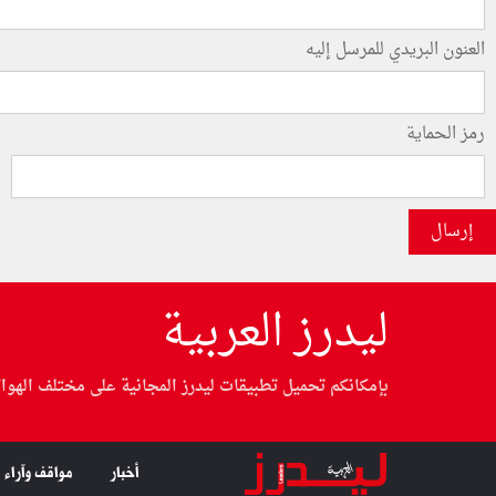
العنون البريدي للمرسل إليه
رمز الحماية
إرسال
ليدرز العربية
بإمكانكم تحميل تطبيقات ليدرز المجانية على مختلف الهوا
أخبار
مواقف وآراء