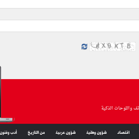
تف واللوحات الذكية
اقتصاد
شؤون وطنية
شؤون عربية
من التاريخ
أدب وفنون