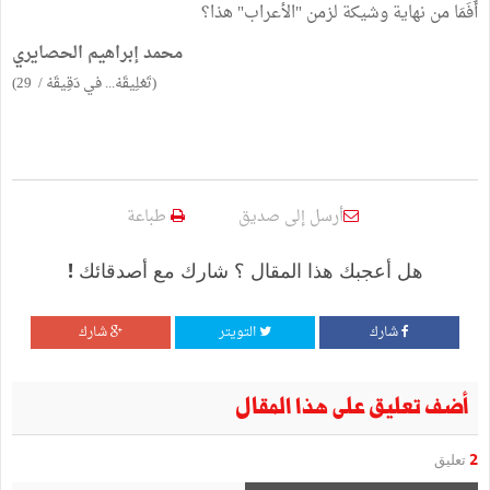
أَفَمَا من نهاية وشيكة لزمن "الأعراب" هذا؟
محمد إبراهيم الحصايري
(تَعْلِيقَهْ... في دَقِيقَهْ / 29)
أرسل إلى صديق
طباعة
هل أعجبك هذا المقال ؟ شارك مع أصدقائك !
شارك
التويتر
شارك
أضف تعليق على هذا المقال
2
تعليق