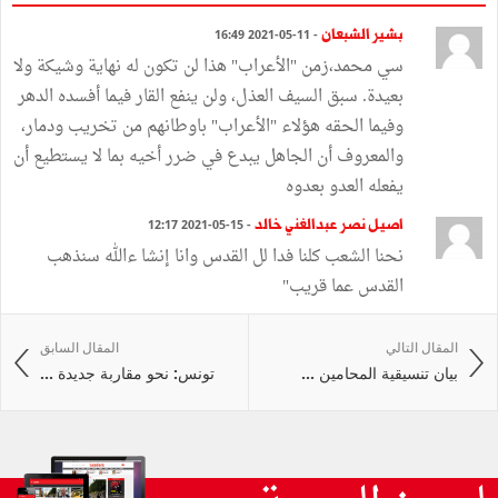
بشير الشبعان
- 11-05-2021 16:49
سي محمد،زمن "الأعراب" هذا لن تكون له نهاية وشيكة ولا
بعيدة. سبق السيف العذل، ولن ينفع القار فيما أفسده الدهر
وفيما الحقه هؤلاء "الأعراب" باوطانهم من تخريب ودمار،
والمعروف أن الجاهل يبدع في ضرر أخيه بما لا يستطيع أن
يفعله العدو بعدوه
اصيل نصر عبدالغني خالد
- 15-05-2021 12:17
نحنا الشعب كلنا فدا لل القدس وانا إنشا ءالله سنذهب
القدس عما قريب"
المقال التالي
المقال السابق
بيان تنسيقية المحامين ...
تونس: نحو مقاربة جديدة ...