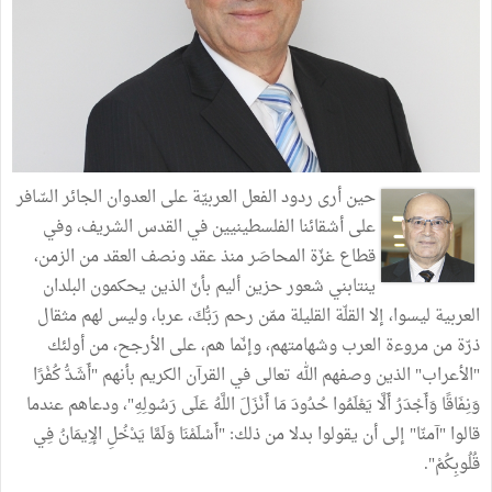
حين أرى ردود الفعل العربيّة على العدوان الجائر السّافر
على أشقائنا الفلسطينيين في القدس الشريف، وفي
قطاع غزّة المحاصَر منذ عقد ونصف العقد من الزمن،
ينتابني شعور حزين أليم بأنّ الذين يحكمون البلدان
العربية ليسوا، إلا القلّة القليلة ممّن رحم رَبُّكَ، عربا، وليس لهم مثقال
ذرّة من مروءة العرب وشهامتهم، وإنّما هم، على الأرجح، من أولئك
"الأعراب" الذين وصفهم الله تعالى في القرآن الكريم بأنهم "أَشَدُّ كُفْرًا
وَنِفَاقًا وَأَجْدَرُ أَلَّا يَعْلَمُوا حُدُودَ مَا أَنْزَلَ اللَّهُ عَلَى رَسُولِهِ"، ودعاهم عندما
قالوا "آمنّا" إلى أن يقولوا بدلا من ذلك: "أَسْلَمْنَا وَلَمَّا يَدْخُلِ الإِيمَانُ فِي
قُلُوبِكُمْ".