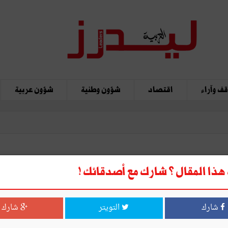
ف وآراء
اقتصاد
شؤون وطنية
شؤون عربية
ذا المقال ؟ شارك مع أصدقائك !
شارك
التويتر
شارك