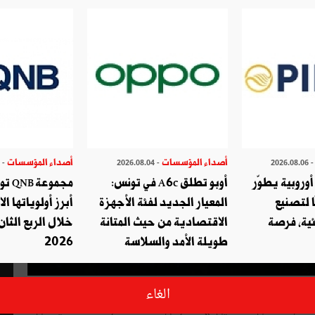
أصداء المؤسسات
أصداء المؤسسات
- 2026.07.29
- 2026.08.04
- 2026.08.
وروبية يطوّر
أوبو تطلق A6c في تونس:
مجموع
ا لتصنيع
المعيار الجديد لفئة الأجهزة
أبرز أولوياتها ال
ئية، فرصة
الاقتصادية من حيث المتانة
خلال الربع الثان
طويلة الأمد والسلاسة
2026
مانا منه بأهمية دوره الاجتماعي شارك بنك QNB يوم 02 افريل عبر مقراته في انحاء العالم في اليوم العالمي لمرض التوحد
الغاء
ا مع الأطفال المصابين بهذا المرض .كشفت الدراسات الحديثة ان