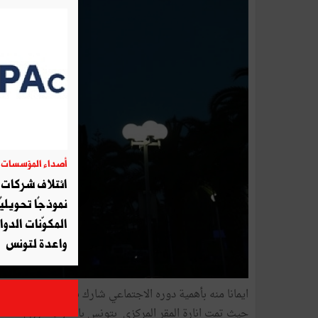
أصداء المؤسسات
06
ائتلاف شركات أ
نموذجًا تحويليً
المكوّنات الدوا
واعدة لتونس
اي
حيث تمت انارة المقر المركزي بتونس بالضوء الأزرق تضامن