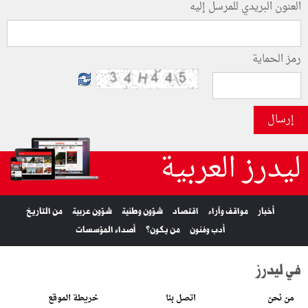
العنون البريدي للمرسل إليه
رمز الحماية
إرسال
ليدرز العربية
أخبار
مواقف وآراء
اقتصاد
شؤون وطنية
شؤون عربية
من التاريخ
أدب وفنون
من يكون؟
أصداء المؤسسات
في ليدرز
من نحن
اتصل بنا
خريطة الموقع