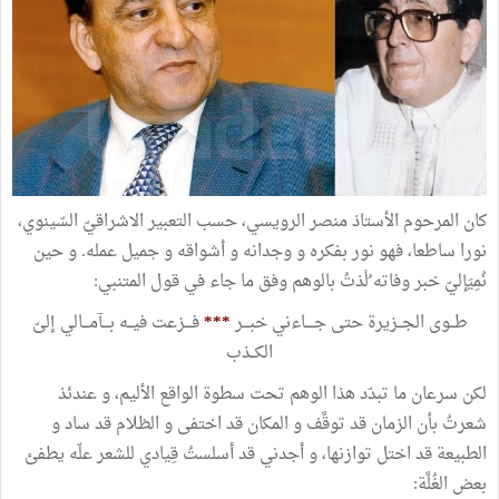
كان المرحوم الأستاذ منصر الرويسي، حسب التعبير الاشراقيّ السّينوي،
نورا ساطعا، فهو نور بفكره و وجدانه و أشواقه و جميل عمله. و حين
نُمِيَإليّ خبر وفاته ُلْذتُ بالوهم وفق ما جاء في قول المتنبي:
طــوى الجــزيرة حتى جــــاءني خبـــر
***
فـــزعت فيــه بـــآمـــالي إلىّ
الكــذب
لكن سرعان ما تبدّد هذا الوهم تحت سطوة الواقع الأليم، و عندئذ
شعرتُ بأن الزمان قد توقَّف و المكان قد اختفى و الظلام قد ساد و
الطبيعة قد اختل توازنها، و أجدني قد أسلستُ قِيادي للشعر علّه يطفئ
بعض الغُلَّة: