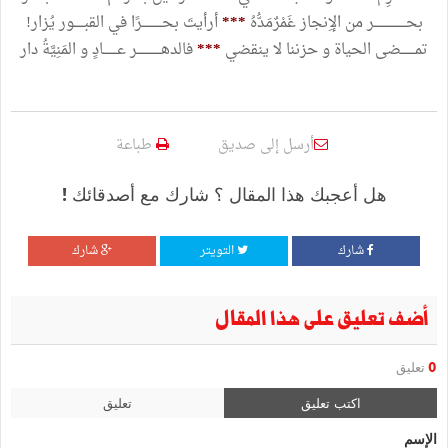
بحــــــــــــــــر من الإِنجاز غَمْرٌمَدُّهُ
***
أرأيتَ بحــــــــــرًا في القبـــــور يُزار!
تمـــــــضى الحياة و حزننا لا ينقضي
***
فالدهــــــــــــر عـــــــادٍ و المَنِيَّةُ دار
أرسل إلى صديق
طباعة
هل أعجبك هذا المقال ؟ شارك مع أصدقائك !
شارك
التويتر
شارك
أضف تعليق على هذا المقال
0
تعليق
اكتب تعليق
تعليق
الإسم