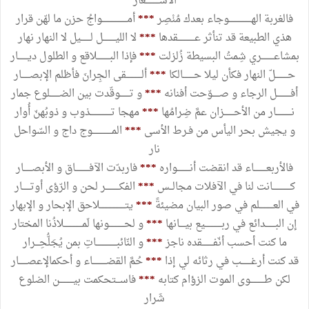
الأشــــــــــعار
فالغربة الهــــــــــــــــوجاء بعدك مُنْصِر
***
أمــــــــــــــــــواجُ حزن ما لهّن قرار
هذي الطبيعة قد تنأثر عــــــــــــقدها
***
لا الليـــــــــل لـــــــيل لا النهار نهار
بمشاعـــــــــري شِمتُ البسيطة زُلزلت
***
فإذا البـــــــــلاقع و الطلول ديـــــــار
حـــــــــلّ النهار فكأن ليلا حــــــــالكا
***
ألـــــــــــقى الجِرانَ فأظلم الإبصــــــار
أفــــــــــل الرجاء و صـــــوّحت أفنانه
***
و تـــــــوقّدت بين الضـــــــلوع جمار
نـــــــــــار من الأحـــــــزان عمَّ ضِرامُها
***
مهجا تـــــــــــــــذوب و ذوبُهنّ أُوار
و يجيش بحر اليأس من فـرط الأسى
***
المــــــــــــــوج داج و السّواحل
نار
فالأربعـــــــــاء قد انقضت أنـــــــــواره
***
فاربدّت الآفــــــــــاق و الأبصــــــار
كـــــــــــــانت لنا في الآفلات مجالــس
***
الفكــــــــــر لحن و الرّؤى أوتــــــار
في العــــــــــلم في صور البيان مضيئةً
***
يتــــــــــــــــــلاحق الإبحار و الإبهار
إن البـــــــدائع في ربــــــــــــيع بيــــانها
***
و لحـــــــــــونها لَمـــــــــــــلاذُنا المختار
ما كنت أحسب أنّفــــــــقده ناجز
***
و النّائبـــــــــــــــاتِ بمن يُجَلُّحِـــرار
قد كنت أرغـــــــب في رثائه لي إذا
***
حُمَّ القضــــــــــاء و أحكمالإعصــــــار
لكن طــــــــــوى الموت الزؤام كتابه
***
فاســـتحكمت بيــــــــــن الضلوع
شَرار