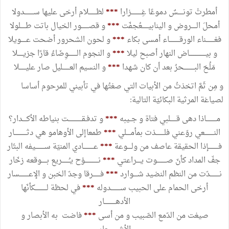
أمطرتْ تونـــــسٌ دموعًا غِــــــــــزارا
***
لظـــــــلام أرخى عليها ســـــــــدولا
أمحلَ الـــــروض و الينابيــــــعُجفّت
***
و قصـــــــور الخيال باتت طـــــلولا
فغــــــــناء الورقــــــــــاء أمسى بكاء
***
و لحون الشحرور أضحت عـــــويلا
و بيــــــــــــــــاض النهار أصبح ليلا
***
و النجوم الــــــــوِضَاءُ قارًا جزيـــــلا
مَلُحَ البــــــــــحرُ بعد أن كان شهدا
***
و النسيم العـــــــليل صار عليــــــلا
و مِن ثَمَّ اتخذتُ من الأبيات التي صغتُها في تأبيني للمرحوم أساسا
لصياغة المرثية البكائيّة التالية:
مــــــــــاذا دهى قــــــلبي فتاة و جــيبه
***
و تدفـقـــــــــــــت بنياطه الأكــــدار؟
النـــــــــعي روّعني فلــــــــذت بمأمــــلي
***
طمعاإلى الأوهامو هي دثــــــــــــار
فــــــــــإذا الحقيقة عاصف من ولــــوعة
***
عــــــــــادي المنيّة ســـــــــيفه البتّار
جفّ المداد كأنّ صـــــــــوت يــــراعتي
***
نـــــــــــــوْح يـُـــــــريع بـــــوقعه زخّار
نـــــــــدّت من النظم النضيد شــــوارد
***
فـــــــرقا وجدّ الخبن و الإعـــــــــسار
أرخى الحمام على الحبيب ســـــــــدوله
***
في لحظة لـــــــــــكأنّها
الأدهـــــــــــار
صيغت من الدّمع الصّبيب و من أسى
***
فاضت به الأبصار و