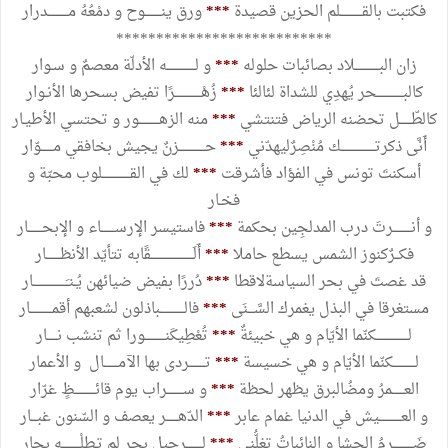
فكتبت بالقـــــــــــلم الحزين قصيدة
***
ورق ينــــــــوح و دمْعُهُ مــــــــــدرار
***************************
زان البــــــــــــلاد بصائبات حلوله
***
و لــــــــــــــه الأدلّة معصمٌ و سـوار
كالبـــــــــــــحر يُهدِي للشداة لئالئا
***
زُهْـــــــــــــرًا تفيض بسحرها الأنـوار
كالطّــــــل تحضنه الرياض فتنتشي
***
منه الزهــــــــــور و تحتسي الأطيـار
أَنَّى ذكرتـــــــــــــــــك مُنْصِرٌليهدّني
***
حـــــــــــــزنٌ يجيش بخافقي مــــــوّار
أسكنتَ تونس في الفؤاد فأشرقت
***
لك في القــــــــــــــلوب محبّة و
فخـار
و أنـــــــــرتَ درب المدلجِين بحكمة
***
فاستيسر الإرســـــــاء و الإبحـــــــار
فكــرٌكنوز الشمس يسطع حاملا
***
أَلَـــــــــــــــــــــقًابه تتأيّد الأنظـــــــار
قد غصتَ في بحر السياسةلاقطا
***
دُررًا بفيض ضيائهن يُـنـَـــــــــــــــــار
مستغرقا في البذل يغمرك السَّـــنَى
***
فالــــــــــــباذلون لشعبهم أقمـــــــــــار
لــــــــــــــــكنّما الأيّام و هي خبيئةٌ
***
تُعْطِيكَنــــــــــورا ثم تنشب نـــــار
لـــــــــــكنّما الأيّام و هي خسيسة
***
تــــــــردى بها الآمـــــــال و الأعمار
العــــــمرُ ومضُالبرق يظهر لحظة
***
و ســــــــراب يوم قائــــــــــظٍ غرّار
و العـــــــــــيش في الدنيا غمام عابر
***
الدّهــــــر يعصف و السّنون غبـــار
ضَــــــــــرِمُ الحشا و النائباتُ تغلُّني
***
لــــــــرحيل بحر لم تـطلْـــــــــه بحار