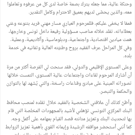
وحنكة عالية، مما جعله يترك بصمة خاصة لدى كل من عرفوه وتعاملوا
معه، والذين يحضَى لديهم بعميق الاحترام وكامل التقدير.
فممّا لا يخفى عليكم، فللمرحوم العياري مسار مهني فريد بتنوعه وغني
بعطاءاته، تقلد خلاله مناصب مسؤولية رفيعة داخل تونس وخارجها،
همت ميادين اقتصادية، واجتماعية، ودبلوماسية، وأكاديمية، وعملية.
وفي كل المراحل عرف الفقيد بروح وطنيّته العالية وتفانيه في خدمة
بلده.
وعلى المستوى الإقليمي والدولي، فقد سنحت لي الفرصة أكثر من مرة
أن أشارك المرحوم لقاءات واجتماعات عالية المستوى، التمست خلالها
تصوراته المبنية على مبادئ وقناعات راسخة، والتي يُشهد لها بالتوازن
والحكمة والتبصر.
وأظنّ كذلك أن علاقتي الشخصية بالفقيد خلال تقلده لمنصب محافظ
البنك المركزي التونسي تؤهلني لأشيد بالمجهودات المخلصة التي قام
بها لتحديث البنك وتعزيز متانته قصد القيام بمهامه على أكمل وجه.
كما أنني أستحضر مواقفه الرشيدة وإيمانه القوي بأهمية تعزيز الروابط