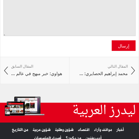
إرسال
المقال التالي
المقال السابق
محمد إبراهيم الحصايري: ...
هواوي: خبر مبهج في عالم ...
ليدرز العربية
أخبار
مواقف وآراء
اقتصاد
شؤون وطنية
شؤون عربية
من التاريخ
أدب وفنون
من يكون؟
أصداء المؤسسات