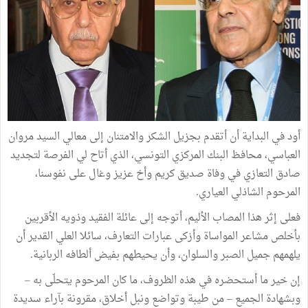
أود في البداية أن أتقدم بجزيل الشكر والامتنان إلى معالي السيد مروان
العباسي، محافظ البنك المركزي التونسي، الذي أتاح لي الفرصة لتجديد
صادق التعازي في وفاة صديق كريم وأخ عزيز وغال على نفوسنا،
المرحوم الشاذلي العياري.
فعلى إثر هذا المصاب الأليم، أتوجه إلى عائلة الفقيد وذويه الأقربين
بأخلص مشاعر المواساة وأزكى عبارات التعارف، سائلا العلي القدير أن
يلهمهم جميل الصبر والسلوان، وأن يحيطهم بفيض ألطافه الربانية.
إن خير ما أستحضره في هذه الظروف، ما كان المرحوم يتحلّى به –
وبشهادة الجميع – من طيبة وتواضع ونبل أخلاق، مقرونة بآراء سديدة