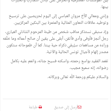
بين المؤسسات المصرفية والحرص على تبادل التجارب والخبرات
بينها.
وإنني ومعالي الأخ مروان العباسي إلى اليوم لحريصين على ترسيخ
وتوطيد علاقات التعاون المثالية والمثمرة بين البنكين المركزيين.
وإذ سنبقى نستذكر مناقب شخص من طينة المرحوم الشاذلي العياري،
رجل أنجز فأوفى وأدى فأتقن، أبقى على يقين أن صالح أعماله وما خلّفه
وراءه من مساهمات سيُبقي ذكراه حية بيننا. كما أن طموحاته ستكون
مصدر إلهام لأجيال تونس الحالية والآتية.
تغمد الفقيد بواسع رحمته، واسكنه فسيح جنانه، وانعم عليه بكامل
رضوانه، إنه سميع مجيب.
والسلام عليكم ورحمة الله تعالى وبركانه.
أرسل إلى صديق
طباعة