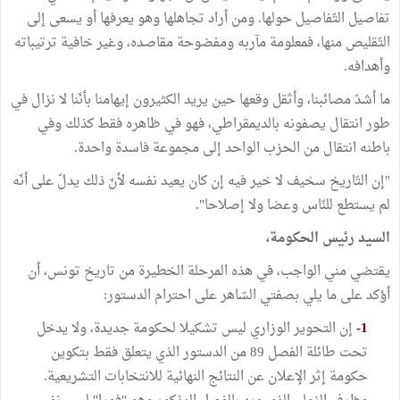
تفاصيل التّفاصيل حولها. ومن أراد تجاهلها وهو يعرفها أو يسعى إلى
التّقليص منها، فمعلومة مآربه ومفضوحة مقاصده، وغير خافية ترتيباته
وأهدافه.
ما أشدّ مصائبنا، وأثقل وقعها حين يريد الكثيرون إيهامنا بأنّنا لا نزال في
طور انتقال يصفونه بالديمقراطي، فهو في ظاهره فقط كذلك وفي
باطنه انتقال من الحزب الواحد إلى مجموعة فاسدة واحدة.
"إن التّاريخ سخيف لا خير فيه إن كان يعيد نفسه لأنّ ذلك يدلّ على أنّه
لم يستطع للنّاس وعضا ولا إصلاحا".
السيد رئيس الحكومة،
يقتضي مني الواجب، في هذه المرحلة الخطيرة من تاريخ تونس، أن
أؤكد على ما يلي بصفتي السّاهر على احترام الدستور:
1-
إن التحوير الوزاري ليس تشكيلا لحكومة جديدة، ولا يدخل
تحت طائلة الفصل 89 من الدستور الذي يتعلق فقط بتكوين
حكومة إثر الإعلان عن النتائج النهائية للانتخابات التشريعية.