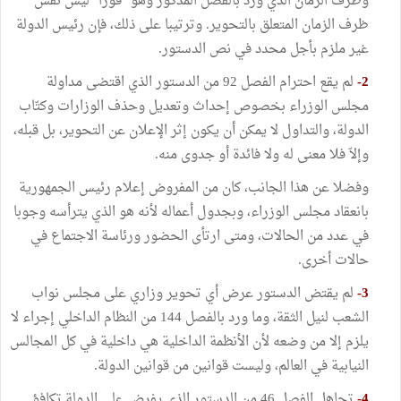
وظرف الزمان الذي ورد بالفصل المذكور وهو "فورا" ليس نفس
ظرف الزمان المتعلق بالتحوير. وترتيبا على ذلك، فإن رئيس الدولة
غير ملزم بأجل محدد في نص الدستور.
2-
لم يقع احترام الفصل 92 من الدستور الذي اقتضى مداولة
مجلس الوزراء بخصوص إحداث وتعديل وحذف الوزارات وكتّاب
الدولة، والتداول لا يمكن أن يكون إثر الإعلان عن التحوير، بل قبله،
وإلاّ فلا معنى له ولا فائدة أو جدوى منه.
وفضلا عن هذا الجانب، كان من المفروض إعلام رئيس الجمهورية
بانعقاد مجلس الوزراء، وبجدول أعماله لأنه هو الذي يترأسه وجوبا
في عدد من الحالات، ومتى ارتأى الحضور ورئاسة الاجتماع في
حالات أخرى.
3-
لم يقتض الدستور عرض أي تحوير وزاري على مجلس نواب
الشعب لنيل الثقة، وما ورد بالفصل 144 من النظام الداخلي إجراء لا
يلزم إلا من وضعه لأن الأنظمة الداخلية هي داخلية في كل المجالس
النيابية في العالم، وليست قوانين من قوانين الدولة.
4-
تجاهل الفصل 46 من الدستور الذي يفرض على الدولة تكافؤ