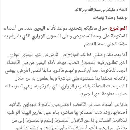
السّلام عليكم ورحمة الله وبركاته
وحمدا وصلاة وسلاما
الموضوع:
حول مطلبكم بتحديد موعد لأداء اليمين لعدد من أعضاء
الحكومة على وجه الخصوص وعلى التحوير الوزاري الذي بادرتم به
مؤخّرا على وجه العموم
أما بعد، فقد وصلني كتابكم المؤرّخ في الثّامن من شهر فيفري الجاري
الّذي تطلبون فيه استعجال تحديد موعد لأداء اليمين من قبل الأعضاء
الجدد للحكومة، بعد أن كنتم وجّهتم مكتوبا سابقا لنفس الغرض، يهمّني
إفادتكم مجدّدا بما علمتموه منّي مباشرة وبما تعلمون به من خلال
التّصريحات المتعلّقة بالتّحوير الوزاري الذي بادرتم به، وهي تصريحات
صارت معلومة لدى الجميع.
فأمّا عن أسماء عدد من الأعضاء المقترحين، فأنتم لا تجهلون بالتأكيد
أصحابها، وقد كنت أعلمتكم بها مباشرة بناء على تقارير الهيئة الوطنية
لمكافحة الفساد، وأمّا عن الأفعال المنسوبة إليهم والمنسوبة إلى من
يتخفّى وراءهم، فأنتم أيضا لا يمكن أن تجهلوها، ولديكم كما لديّ