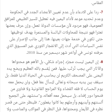
المقاس.
7-
ردا على الادعاء بأن عدم تعيين الأعضاء الجدد في الحكومة
وعدم تحديد موعد لأداء اليمين فيه تعطيل للسير الطبيعي للمرافق
العمومية، فهو مردود لأن مؤسسات الدولة تعمل، وإن عرف بعضها
تعثرا فهو نتيجة للمحاولات اليائسة والمستمرة بهدف توظيفها
حتى تكون في خدمة جهات بعينها، هذا إلى جانب الإصرار على
نفس السياسات التي أدت إلى الانفجار الثوري غير المسبوق الذي
عرفته تونس في أواخر شهر ديسمبر من سنة 2010.
8-
إن اليمين ليست مجرّد إجراء شكلي، بل الأهم هو محتواها
والآثار التي يجب تُرتّب عليها. فمن يُقسم بالله العظيم ويضع يده
اليمنى على المصحف الكريم لن يحاسب في الحياة الدنيا فقط، بل
سيقف بين يديه سبحانه وتعالى ليُسأل عمّا فعل، ولن يحمل معه
يوم الحساب لا فقه القضاء ولا المراجع القانونية ولا فتاوى من
فتحوا دور إفتاء، بل سيحمل معه أفعاله، و"ستشهد على الجميع
ألسنتهم وأيديهم وأرجلهم بما كانوا يفعلون". فلينظر حتى من قصر
نظره في الأيمان ومحتواها، قبل النظر في المواكب والمناصب ولا