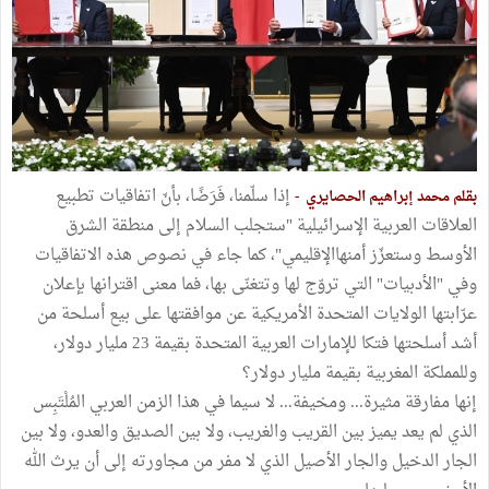
إذا سلّمنا، فَرَضًا، بأنّ اتفاقيات تطبيع
بقلم محمد إبراهيم الحصايري -
العلاقات العربية الإسرائيلية "ستجلب السلام إلى منطقة الشرق
الأوسط وستعزّز أمنهاالإقليمي"، كما جاء في نصوص هذه الاتفاقيات
وفي "الأدبيات" التي تروّج لها وتتغنّى بها، فما معنى اقترانها بإعلان
عرّابتها الولايات المتحدة الأمريكية عن موافقتها على بيع أسلحة من
أشد أسلحتها فتكا للإمارات العربية المتحدة بقيمة 23 مليار دولار،
وللمملكة المغربية بقيمة مليار دولار؟
إنها مفارقة مثيرة... ومخيفة... لا سيما في هذا الزمن العربي المُلْتَبِس
الذي لم يعد يميز بين القريب والغريب، ولا بين الصديق والعدو، ولا بين
الجار الدخيل والجار الأصيل الذي لا مفر من مجاورته إلى أن يرث الله