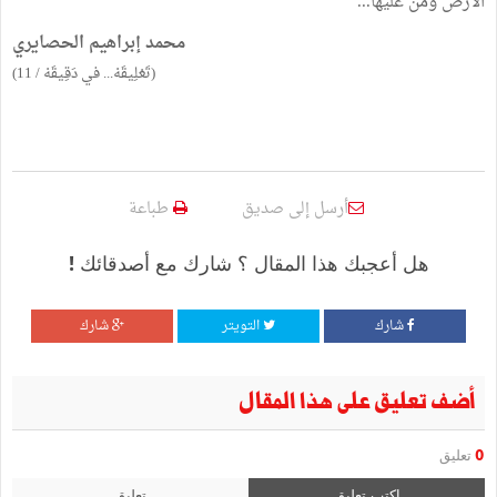
الأرض ومن عليها...
محمد إبراهيم الحصايري
(تَعْلِيقَهْ... في دَقِيقَهْ / 11)
أرسل إلى صديق
طباعة
هل أعجبك هذا المقال ؟ شارك مع أصدقائك !
شارك
التويتر
شارك
أضف تعليق على هذا المقال
0
تعليق
اكتب تعليق
تعليق