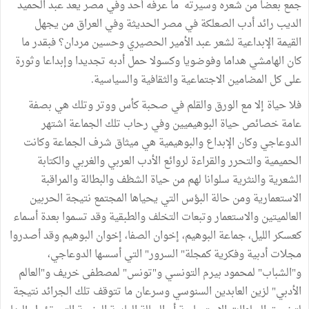
جمع بعضا من شعره وسيرته ما عرفه أحد وفي مصر يعد عبد الحميد
الديب رائد أدب الصعلكة في مصر الحديثة وفي العراق من يجهل
القيمة الإبداعية لشعر عبد الأمير الحصيري وحسين مردان؟ فبقدر ما
كان الهامشي هداما وفوضويا وكسولا حمل أدبه تجديدا وإبداعا وثورة
على كل المضامين الاجتماعية والثقافية والسياسية.
فلا حياة إلا مع الورق والقلم في صحبة كأس ووتر وتلك هي بصفة
عامة خصائص حياة البوهيميين وفي رحاب تلك الجماعة اشتهر
الدوعاجي وكان الإبداع والبوهيمية هي ميثاق شرف الجماعة وكانت
الحميمية والتحرر والقراءة لروائع الأدب العربي والغربي والكتابة
الشعرية والنثرية سلوانا لهم من حياة الشظف والبطالة والمراقبة
الاستعمارية ومن حالة البؤس التي يحياها المجتمع نتيجة الحربين
العالميتين والاستعمار وتبعات التخلف والطبقية وقد تسموا بعدة أسماء
كعسكر الليل، جماعة البوهيم، إخوان الصفا، إخوان البوهيم وقد أصدروا
مجلات أدبية وفكرية كمجلة" السرور" التي أسسها الدوعاجي،
و"الشباب" لمحمود بيرم التونسي و"تونس" لمصطفى خريف و"العالم
الأدبي" لزين العابدين السنوسي وسرعان ما تتوقف تلك الجرائد نتيجة