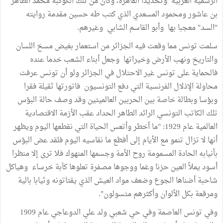
الرسمية العربية وتحديدا القاهرة، وكان من تلك الكوكبة محمد الطاهر
بن عاشور ومحمود المسعدي الذي كتب طه حسين مقدمة روايته
"السد" معجبا بها وأبو القاسم الشابي وغيرهم.
سلمت تونس مما وقعت فيه الجزائر من استعمار بغيض مسخ اللسان
والتاريخ ونهب الأرض وخيراتها وجعل أبناء الشعب خدما عنده
فالحماية على تونس غير الاحتلال في الجزائر ولو أن تونس عرفت
محاولة الإذلال الفرنسية التي دفع التونسيون فاتورتها ثقيلة فقرا
وبؤسا وبطالة خاصة بين الحربين العالميتين وقد وصف حالة البؤس
تلك الكاتب التونسي الرائد الطاهر الحداد عقب الأزمة الاقتصادية
العالمية عام 1929: "ما أخطر وأتعس الحياة التي نقطعها اليوم ويظهر
أنها لا تزال تنمو مع الأيام إلى أفظع ما نقاسيه اليوم فلقد عض البؤس
بأنيابه الحادة المسمومة روح الأمة وجسمها المنهوك فلا ترى إلا منظرا
أسود يملأ العين حزنا وغما ووجوها مصفرة تعلوها كآبة خرساء وهياكل
شاحبة أضناها الجوع وضعف مواد العيش الذي يقتاتونه وثيابا بالية
ومرقعة بكل الألوان وأكثرهم متسولون".
وفي تونس العاصمة وفي حي شعبي ولد علي الدوعاجي عام 1909