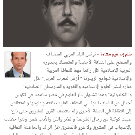
تونس البلد العربي المضياف
بقلم إبراهيم مشارة -
والمنفتح على الثقافة الأجنبية والمتمسك بجذوره
العربية الإسلامية ظل رافدا مهما للثقافة العربية
والإسلامية فجامع الزيتونة " أزهر المغرب العربي" ظل
منارة لنشر العلوم الإسلامية واللغوية والمدرستان "الصادقية"
و"الخلدونية" وهما تشبهان دار العلوم في مصر ساهمتا في تكوين
أجيال من الشباب التونسي المثقف العارف بلغته وعلومها والمتطامن
إلى الثقافة في الضفة الأخرى ولم ينتصف القرن العشرون حتى ذاع
صيت كوكبة من رجال الشريعة والفكر والفن والأدب شعرا ونثرا حظيت
بالإعجاب في المشرق ولا غرو فالمشرق ظل الرائد والحاضنة الثقافية