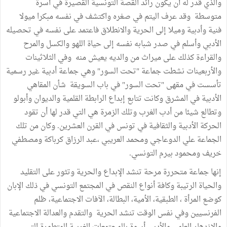
والذي قدر له أن يكون رائد القصة التونسية القصيرة في أسرة
متوسطة وقد عرف اليتم في صغره واكتشف في نفسه مبكرا ميولا
فنية وأدبية وميلا إلى الحرية والانطلاق فاعتمد على نفسه في تحصيله
الأدبي وأسلم في صدر شبابه نفسه إلى حياة اللهو والكسل والمرح
والقراءة كذلك على ميراث من والديه يعيش منه وفي الثلاثينات
والأربعينات نشطت جماعة "تحت السور" وهي جماعة أدبية غير رسمية
تأسست في مقهى "تحت السور" في باب السويقة شأن المقاهي
الأدبية في المشرق وكانت تتابع إبداع الرابطة القلمية والديوان وأبولو
وتطالع شيئا من أدب الغرب وتلك الزمرة هي التي قدر لها أن تقود
الحركة الأدبية والثقافية في تونس في القرن العشرين. وكان من تلك
الجماعة علي الدوعاجي ومحمد العريبي ،عبد الرزاق كرباكة ومصطفي
خريف ومحمود بيرم التونسي.
إنها جماعة متحررة مرحة تنشد الإبداع والحرية وتثور على التقليد
والحياة الرتيبة وكافة أنواع النقص في المجتمع التونسي في ذلك الإبان
كوضع المرأة ، الطبقية، الأمية، البطالة، الآفات الاجتماعية، ظلم
الفرنسيين وفي نفس الوقت تنشد الحرية والتقدم والعدالة الاجتماعية