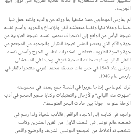
لتضييق السلطات الاستعمارية أو الحالة المادية المزرية التي تؤول إليها
الجريدة.
لم يمارس الدوعاجي عملا مكتفيا بما ورثه عن والديه ولكنه حمل قلبا
حساسا وعقلا ذكيا ونفسا متعطشة للفن وللإبداع وللحرية وأسلم نفسه
نتيجة اليأس من الواقع إلى الانحراف بتدمير نفسه نتيجة العزوبية من
جهة والألم الذي يعتصر النفس نتيجة النكران والجحود من المجتمع من
جهة وقسوة الظروف فتعاطى المخدرات لتناسي الجرح وأسمى نفسه
الفنان البائر وساءت حالته الصحية فتوفي وحيدا في المستشفى
بتونس عام 1949 في حين مات صديقه محمد العربي منتحرا بالغاز في
باريس عام 1946.
ترك الدوعاجي إنتاجا غزيرا في القصة جمع بعضه في مجموعته
"سهرت منه الليالي" والأزجال والتمثيليات وكتابا صغير الحجم في أدب
الرحلة عنوانه "جولة بين حانات البحر المتوسط".
واتجه في كتابته إلى الاتجاه الواقعي فالأدب للحياة ولذا رسم في
قصصه عالم تونس في النصف الأول من القرن العشرين وكانت
شخصياته أخلاطا من المجتمع التونسي الشريف والوضيع واللص