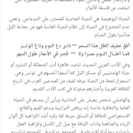
والازدهار العلمي والأدبي أسوة بالمجتمعات الغربية المتطورة التي
انبثقت عن فلسفة الأنوار.
الحياة البوهيمية هي الحياة المناسبة للمتحرر علي الدوعاجي وتعني
عدم الخضوع في الحياة إلى نظام الحياة العادية فهو من جماعة الليل
متأسيا بقول الخيام:
أفق خفيف الظل هذا السحر ** نادى دع النوم وناغ الوتــــــر
فمـــا أطـــــال النــوم عمـــرا ولا ** قصر في الأعمار طول السهر
وفي الأدب العربي الحديث تنامت ظاهرة أدب الصعلكة أو التشرد أو
حياة الهامشيين أو عسكر الليل كما أسموا أنفسهم في تونس وهي
استمرار لنمط من الحياة عرفه لفيف من المبدعين العرب في تاريخ
الثقافة العربية وأخبارهم مبثوثة في كتب الأدب القديم.
والهامشي شخص يعيش على الحاشية ويأبى أن يندغم في الحياة
العامة والثقافية خاصة إنه يرفض التراتبية وسلم القيم والطابع
الاستعراضي للثقافة أو التسلق عبرها كما يكره أشد الكراهية كل ألوان
الرياء والمداهنة وآداب اللياقة مع ميل إلى الكسل وكراهية العمل
باعتباره ربما أداة للاندغام في المجتمع ويكره في المجتمع تراتبيته