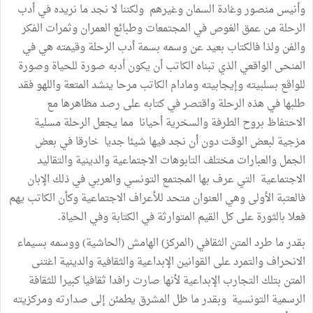
وأنيس منصور وغادة السمان وغيرهم ولكننا لا نجد ما نريده في أدب
الرحلة من عمق الغوص في المجتمعات وطبائع العمران وثمرات الفكر
والفن ولذا فالكتاب بعيد عن وسمه بسمة أدب الرحلة وقيمته هي في
المنحى الواقعي الذي تبناه الكاتب أن يكون أدبه صورة للحياة وصورة
للواقع بسلبيته وإيجابيته ومادام الكاتب مرحا ينشد المتعة واللهو فقد
طلبها في هذه الرحلة واقتصر في كتابه على رصد مظاهرها مع
الاحتفاظ بروح الطرفة والسخرية أحيانا مما يجعل الرحلة مسلية
مزجية لبعض الوقت دون أن نجد فيها شيئا جديا خارقا في بعض
الجمل والعبارات مختلف التابوهات الاجتماعية والدينية والتقاليد
الاجتماعية التي عرف بها المجتمع التونسي والعربي في ذلك الإبان
فالعتبة الأولى وهي العنوان متحد للأعراف الاجتماعية وكأن الكاتب يهم
فعلا بالثورة على كل القيم المتوارثة في الكتابة وفي الحياة.
بقدر ما طرد المتن الثقافي (المركز) الهامش (الحاشية) ووسمه بسيماء
الانحراف والتمرد على القوانين الإبداعية والثقافية والدينية اغتنى
المتن بتلك التجارب الإبداعية لأنها صارت رافدا ثقافيا كبيرا للثقافة
الرسمية التونسية وبقدر ما ظل المشرق يطمئن إلى صدارته ومركزيته