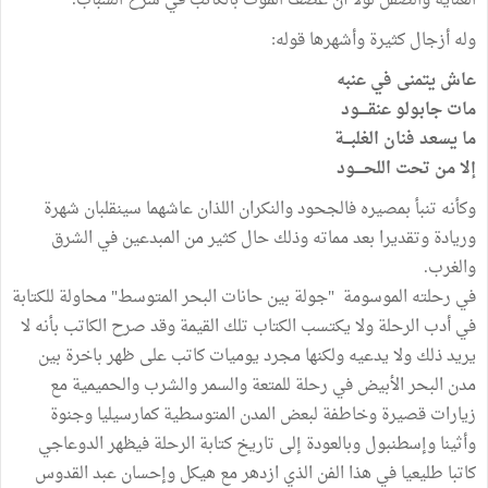
العناية والصقل لولا أن عصف الموت بالكاتب في شرخ الشباب.
وله أزجال كثيرة وأشهرها قوله:
عاش يتمنى في عنبه
مات جابولو عنقــــود
ما يسعد فنان الغلبـــة
إلا من تحت اللحــــود
وكأنه تنبأ بمصيره فالجحود والنكران اللذان عاشهما سينقلبان شهرة
وريادة وتقديرا بعد مماته وذلك حال كثير من المبدعين في الشرق
والغرب.
في رحلته الموسومة "جولة بين حانات البحر المتوسط" محاولة للكتابة
في أدب الرحلة ولا يكتسب الكتاب تلك القيمة وقد صرح الكاتب بأنه لا
يريد ذلك ولا يدعيه ولكنها مجرد يوميات كاتب على ظهر باخرة بين
مدن البحر الأبيض في رحلة للمتعة والسمر والشرب والحميمية مع
زيارات قصيرة وخاطفة لبعض المدن المتوسطية كمارسيليا وجنوة
وأثينا وإسطنبول وبالعودة إلى تاريخ كتابة الرحلة فيظهر الدوعاجي
كاتبا طليعيا في هذا الفن الذي ازدهر مع هيكل وإحسان عبد القدوس