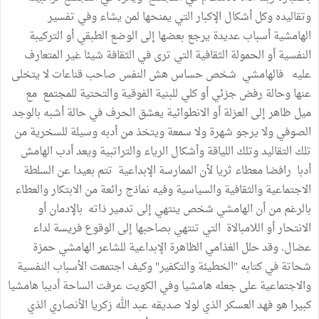
وتقاليده وكل أشكال الإكبار التي يمنحها لمن يشاء وفي تفسير
الهامشية أسباب عديدة يرجع بعضها إلى الوضع الطبقي أو التركيبة
النفسية أو الحمولة الثقافية التي ترى في الثقافة شيئا غير المتعارف
عليه فالهامشي شخص حساس هش النفس صاحب قناعات لا يتخلى
عنها وحالة رفض جزئي أو كلي للبنية الفوقية والتحتية للمجتمع مع
ميل ظاهر إلى العزلة أو الانطوائية يعشق الحرف في حالة أشبه بالوجد
الصوفي ولا يرجو شهرة ولا سمعة ويتخذ من أدبه وسيلة للسخرية من
تلك التقاليد وتلك اللياقة وأشكال الرياء والتراتبية ويعد أدب الهامش
أدبا رافضا معطاء ثريا لأن الممارسة الإبداعية تتم بعيدا عن السلطة
الاجتماعية والثقافية والسياسية وفيه نماذج رائعة من الابتكار والعطاء
بالرغم من أن الهامشي شخص ينتهي إلى تدمير ذاته بالإدمان أو
الانتحار أو اللامبالاة التي تنتهي بصاحبها إلى الوقوع فريسة لداء
عضال. وقد حلل الغذامي الظاهرة الإبداعية للشاعر الهامشي حمزة
شحاتة في كتابه "الخطيئة والتكفير" وكيف اجتمعت الأسباب النفسية
والاجتماعية على جعله هامشيا وفي الكويت عرفت الساحة أديبا هامشيا
كبيرا هو فهد العسكر الذي لولا صديقه عبد الله زكريا الأنصاري الذي