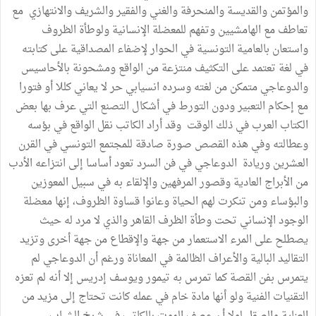
والمؤتمن والقديسة والمنحرفة والغني والفقير والشريف والانتهازي مع
تعاطف مع الهامشيين وتفهم للمعضلة الإنسانية ولوطأة الظروف
واستعان بالعامية التونسية في الحوار لإضفاء المصداقية على كتابته
في لغة تعتمد على التكثيف منتزعة من الواقع ومشحونة بالأحاسيس
والدوعاجي متمكن من لغته وسرده انسيابي حر لا يعاني كللا أو فتورا
مع إحكام التعبير ودون التورط في أشكال التصنع التي عرف بها بعض
الكتاب العرب في ذلك الوقت وقد أراد الكاتب نقل الواقع في بؤسه
وعطالته وفي هذه القصص صورة صادقة للمجتمع التونسي في القرن
العشرين وريادة الدوعاجي في فن السرد تعود أساسا إلى انتزاعه الأدب
من الأبراج العادية وقصور المرفهين والإلقاء به في سبيل المعوزين
والبؤساء ومن تنكرت لهم الحياة وعانوا قساوة الظروف، إنها معضلة
الوجود الإنساني تحت وطأة الظرف القاهر والذي لا مرد له حيث
يصطلح على المرء الاستعمار من جهة والإقطاع من جهة أخرى وتزيد
التقاليد البالية والأعراف الظالمة في المعاناة ورغم أن الدوعاجي لم
يتمرس بفن القصة كما تمرس به تيمور ويوسف إدريس إلا أنه لم تعزه
التقنيات الفنية ولو أنها مادة خام في عمله كانت تحتاج إلى مزيد من