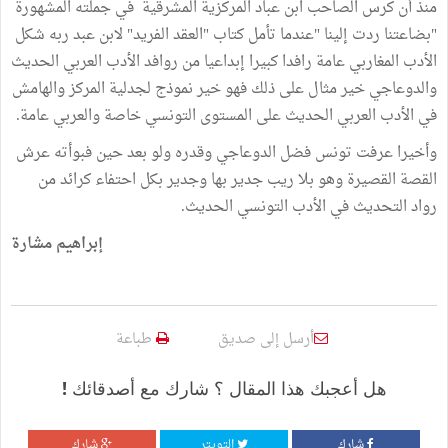
منذ أن كرس الصاحب ابن عباد المركزية المشرقية في جملته المشهورة
"بضاعتنا ردت إلينا "عندما تأمل كتاب "العقد الفريد" لابن عبد ربه شكل
الأدب المغاربي عامة رافدا كبيرا إبداعيا من روافد الأدب العربي الحديث
والدوعاجي خير مثال على ذلك فهو خير نموذج لجدلية المركز والهامش
في الأدب العربي الحديث على المستوى التونسي خاصة والعربي عامة.
وأخيرا عرفت تونس فضل الدوعاجي وقدره ولو بعد حين فبوأته عرش
القصة القصيرة وهو بلا ريب جدير بها وجدير بكل احتفاء كرائد من
رواد التحديث في الأدب التونسي الحديث.
إبراهيم مشارة
أرسل إلى صديق
طباعة
هل أعجبك هذا المقال ؟ شارك مع أصدقائك !
شارك
التويتر
شارك