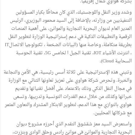
بشركة هواوي شمال إفريقيا.
وشدد وزير النقل واللوجستيك، الذي كان محاطًا بكبار المسؤولين
التنفيذيين من وزارته، بالإضافة إلى السيد محمود البوزيري، الرئيس
المدير العام لديوان البحرية التجارية والموانئ، على أهمية المنصات
الرقمية والتطبيقات الذكية في دعم إستراتيجية الوزارة لتطوير النقل
بطريقة متكاملة، وخاصة منها (البيانات الضخمة ، تكنولوجيا الاتصالIT
، انترنت الأشياء IOT، تقنية الجيل ا لخامس 5G، تقنية الحوسبة
السحابية Cloud).
وتنبني هذه الإستراتيجية على ثلاثة أسس رئيسية، هي الأمن والنجاعة
والخبرة. وتحرص شركة هواوي على تعزيز تعاونها الثنائي مع الوزارة
في مجال النقل الذكي وذلك بالاعتماد على أفضل تقنياتها وتقديم
خبراتها وكذلك من خلال دعم القدرات التونسية وتدريبها. وتسعى
هواوي بالتوازي مع هذا الدعم، لتطوير الابتكار المشترك والتعاون المثمر
مع شركائها المحليين.
واستعرض السيد معز شقشوق التقدم الذي أحرزه مشروع ديوان
البحرية التجارية والموانئ في موانئ رادس وحلق الوادي وبنزرت،