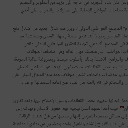
ولعل مثل هذه التجربة في حاجة إلى مزيد من التطوير والتعميم
ة بحاجات المواطن للإجابة على تساؤلاته وللضر ب على أيدي
" المجتمع المواطني الدولي"، وبرز معه شكل جديد من أشكال دفع
تملة العناصر وضبط أهداف واضحة وسهلة القيس ومتماشية مع
 في المجتمع، ألا وهي تجربة التقرير المواطني الدولي والتي
 المواطنين في مختلف دول العالم وفي مختلف المجالات
والبرامج الكفيلة بذلك، بأسلوب مبسط وبمقروئية عالية الجودة،
اس لتقييم بعض القطاعات. حيث يكون الهدف هو المواطن الانسان
التقرير مؤشرات واهداف تشمل مجالات عدة منها المجال البيئي على
غرار السعي إلى تخفيض 40 بالمئة من ثاني أوكسيد الكربون والتحكم في 98 بالمئة من المياه عبر إعادة استعمالها واعداد
 لجانها بتقييم لبعض القطاعات وسبل الإصلاح فيها وتعد تقارير
(9)
ان
حيث أعد المعهد استراتيجية تهم حقوق الانسان وتهدف إلى
ى مسائل يصعب التعرّض إليها وتقييمها من قبل هيئات الرقابة
سي على غرار اقتراح إنشاء وتفعيل واحد وعشرين من نوادي المواطنة