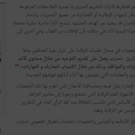
و افتقارها لآلياّت التقييم الضرورية لجدية الملاحظات المرفوعة
ّن الجهات الرقابية أو القضائية من تعميق التحريات واتخاذ
أحيان قد يحيد عن الهدف المنشود لينتج آثارا جانبية سلبية متمثلة
حيانا كيدية أدّت في حالات إلى الإفلات من العقاب وفي أخرى إلى
يات في مجال تقنيات الرقابة على غرار بقيّة المدققين وفقا
ن طريق
«مدرب يعمل على تقديم التوجيه من خلال محتوى قائم
(1)
كيات والمواقف وذلك من خلال اكتساب المعارف و المهارات».
والمعاينات التي يقومون بها أثناء أدائهم لمهامهم الجديدة.
المثارة يعزّز قيمة ومصداقيّة الأعمال التي تقوم بها تلك الجمعيات
الأجهزة العليا للرقابة التي تخضع وجوبا إلى معايير النزاهة
ي الأساس الذي تكتسب انطلاقا منه ثقة الرأي العام في التقارير
وعين من الرقابة وهما:
ﻭﻓﻕ ﺍﻷﻨﻅﻤﺔ ﻭﺍﻟﻘﻭﺍﻨﻴﻥ ﻭﺍﻟﺘﻌﻠﻴﻤﺎﺕ ﺍﻟﺨﺎﺼﺔ ﺒﺎﻟهيكل العمومي ﻟﺘﺠﻨّﺏ
ا