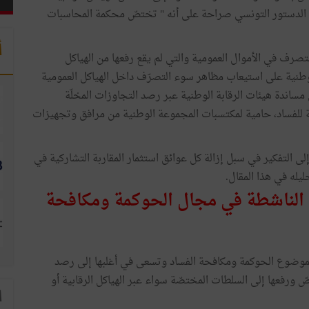
ا إلى محكمة المحاسبات حيث نصّ الفصل 117 من الدستور التونسي صراحة على أنه " تختصّ محكمة المحاسبات
أ
التصرف في الأموال العمومية والتي لم يقع رفعها من الهياكل
لوطنية على استيعاب مظاهر سوء التصرّف داخل الهياكل العمومية
اندة هيئات الرقابة الوطنية عبر رصد التجاوزات المخلّة
ة للفساد، حامية لمكتسبات المجموعة الوطنية من مرافق وتجهيزات
ى التفكير في سبل إزالة كل عوائق استثمار المقاربة التشاركية في
يله في هذا المقال.
ت الناشطة في مجال الحوكمة ومكافحة
بموضوع الحوكمة ومكافحة الفساد وتسعى في أغلبها إلى رصد
 ورفعها إلى السلطات المختصّة سواء عبر الهياكل الرقابية أو
ا