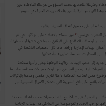
اﺨﻁﺎﺀ ﺒﻁﺭﻴﻘﺔ ﻴﻘﺼﺩ ﺒﻬﺎ ﺘﺼﻴّﺩ ﺍﻟﻤﺴؤﻭﻟﻴﻥ ﻋﻥ ﺘﻠﻙ ﺍﻷﺨﻁﺎﺀ ﺩﻭﻥ
م وﻫﺫﺍ ﺍﻟﻨﻭﻉ ﻤﻥ ﺍﻟﺭﻗﺎﺒﺔ ﻏﻴﺭ ﺒﻨﺎﺀ ﻷﻨﻪ ﻴبعث ﺍﻟﺨﻭﻑ ﻓﻲ ﻨﻔﻭﺱ
 ويساعدان على تحقيق أهداف العملية الرقابية.
(4)
قبل المشرع التونسي
عبر السماح بالاطلاع على الوثائق التي تمّ
اصة بها أو بطلب الاطلاع على الوثائق ، مهما كان شكلها أو محملها أو
أعمال الهيئات الإدارية ورافدا هامّا لكلّ الجمعيات الناشطة في
على المعطيات المدعمة لتقاريرها وأنشطتها.
جديد إلى ملعب الهيئات الرقابية الوطنيّة وعلى رأسها محكمة
 المهمات الرقابية من المواطن كفرد أو كمجموعات منتظمة صلب ما
ضوع معين تعدّ فيه المحكمة لاحقا تقريرا مفصل ومدعما بالإثباتات
وصيات بالنفع على دافع الضريبة التي تتشكل الأموال العمومية من
لفساد عبر الدخول في شراكة مع تلك الجمعيات حسب أهداف محددة
زامها بواجب الحياد والموضوعية في التعاطي مع الهيئات الرقابية