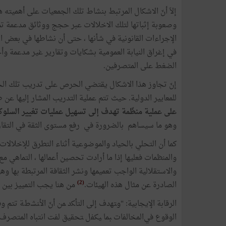
إلاّ أنّ الاشكال المرتبط بنشاط تلك الجمعيات على أهميته ه
وصعوبة إثباتها لتلك الاخلالات عبر حجج ووثائق مدعمة تمك
الإجراءات القانونية في شأنها ، حتى أن نشاطها في بعض ال
في إغراق النيابة العمومية بشكايات وتقارير غير مدعمة وأ
الضغط على المتصرفين.
إنّ تجاوز هذا الاشكال يقتضي الحرص على تدريب تلك الجمع
للمعايير الدولية. حيث تتم عملية التدريب المشار إليها ع
على عملية منظّمة تهدف إلى تسهيل عمليات تغيير السلو
وهو ما سيساهم بالضرورة في رفع مستوى الثقة في التقارير 
كما أن التحلي بالحياد والموضوعية أثناء التطرق للإخلالات 
والمنظمات فعليها إذا ما أرادت تحصين أعمالها ، التماهي مع 
والاستقلالية الواجب تعميمها ونشر الثقافة المرتبطة بها وه
(2)
الصادرة عن مثال هذه الهيئات.
من هنا يجب التمييز بين ن
الرقابة الإيجابية: "ﻭﺘﻬﺩﻑ ﺇﻟﻰ ﺍﻟﺘﺄﻜﺩ ﻤﻥ ﺃﻥّ ﺍﻷﻨﺸﻁﺔ تتم 
ﺍﻟﻭﻗﻭﻉ ﻓﻲﺍﻟﻤﺨﺎلفات ﺒﻤﺎ ﻴﻜﻔل ﺘﺤﻘﻴﻕ لفت انتباه المتصرف.