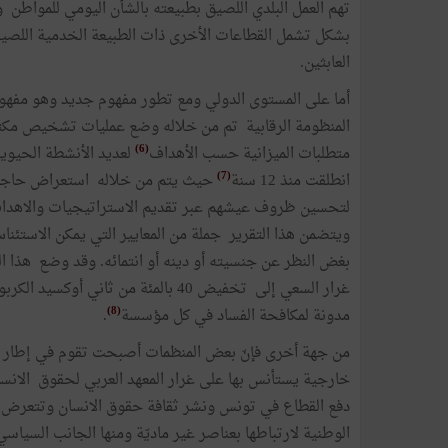
تهم العمل البلدي اللصيق بطبيعته بالشأن اليومي للمواطن 
بشكل تشمل القطاعات الأخرى ذات الطبيعة الخدمية اللصيق
العابثين.
أما على المستوى الدولي ومع تطور مفهوم جديد وهو مفهوم
المنظومة الرقابية تم من خلاله وضع عمليات تشخيص مك
(6)
متطلبات الميزانية حسب الأهداف
لعديد الأنشطة الحيوية
(7)
انطلقت منذ 12 سنة
حيث يتم من خلاله استعراض حاجات
لتحسين ظروف عيشهم عبر تقديم الاستراتيجيات والاهداف 
ويتضمن هذا التقرير جملة من المعايير التي يمكن الاستئن
بغض النظر عن جنسيته أو دينه أو انتمائه. وقد وضع هذا 
(8)
مدونة لمكافحة الفساد في كل مؤسسة
.
من جهة أخرى فإنّ بعض المنظمات أصبحت تقوم في إطار عمل
خارجية يستأنس بها على غرار المعهد العربي لحقوق الانس
دفع القطاع في تونس ونشر ثقافة حقوق الانسان وتتعرض إل
الوطنية لارتباطها بعناصر غير ماديّة ومنها الجانب السيا