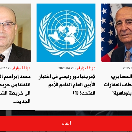
مواقف وآراء
مواقف وآراء
- 2025.02.12
- 2025.04.29
الحصايري:
لإفريقيا دور رئيسي في اختيار
محمد إبراهيم ا
طاب العقارات
الأمين العام القادم للأمم
انتقلنا من خري
بلوماسية!
المتحدة (1)
الى خريطة الشر
الجديد...
لأولى، أنّ سبل إصلاح وتطوير أساليب التصرف المالي والإداري
الغاء
بالدولة فوّضت ممارسته قانونا إلى عدد من الهياكل الرقابية