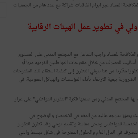
لمكافحة الفساد عبر ابرام اتفاقيات شراكة مع عدد هام من الجمعيات
ولي في تطوير عمل الهيئات الرقابية
والمكافحة للفساد واجب التفاعل مع المجتمع المدني على المستوى
ساليب للتصرف من خلال مقترحات المواطنين الفردية منها أو
طورا مطّردا من هنا ينبغي التطرق إلى كيفية استقاء تلك المقترحات
لضرورية ببغية الارتقاء بأداء المؤسسات والهياكل العمومية. في
ا المجتمع المدني ومن ضمنها فكرة "التقرير المواطني" على غرار
 يتميّز بدرجة عالية من الدقّة في الاختصار والوضوح في
خدمية للمواطنين ومحلّ معاينة وتقييم يومي وقد تطرّق التقرير
 التصرف في المال العام والحلول المقترحة في شكل مبسط والتي