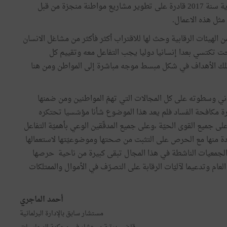
وحقوق الإنسان في سبعة جهات من البلاد التونسية في نهاية سنة 2017 قادرة على تطوير مشاريع مواطنة منجزة من قبل
مثل هذه الاعمال.
الهيئات الرقابية وحث لها للاقتراب أكثر فأكثر من مشاغل الانسان
 تكتسي بعدا إنسانيا دوليا يجب التفاعل معه وتقييم كل
تلك الأهداف في شكل مبسط موجه مباشرة إلى المواطن ومن هنا
ني وسطوته على كل المجالات التي تهمّ المواطنين ومن ضمنها
 مكافحة الفساد فلم يعد هذا الموضوع شأنا مؤسّسيا تحتكره
لى جميع القوى الحيّة ،وعلى جميع المدقّقين الوعي بأهميّة التفاعل
ادة منها مع الحرص على التثبت من صحتها وموضوعيّتها لاستعمالها
يّة الجمعيات الناشطة في هذا المجال تبقى كبيرة من ناحية حرصها
م وتدعيما لآليّات الرقابة على التصرّف في الأموال والممتلكات
أحمد الماجري
مستشار سابق بالإدارة البرلمانية