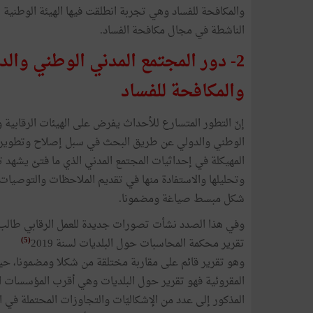
والمكافحة للفساد وهي تجربة انطلقت فيها الهيئة الوطنية 
الناشطة في مجال مكافحة الفساد.
2- دور المجتمع المدني الوطني والد
والمكافحة للفساد
إنّ التطور المتسارع للأحداث يفرض على الهيئات الرقابية 
الوطني والدولي عن طريق البحث في سبل إصلاح وتطوير أ
المهيكلة في إحداثيات المجتمع المدني الذي ما فتئ يشهد ت
وتحليلها والاستفادة منها في تقديم الملاحظات والتوصيات ا
شكل مبسط صياغة ومضمونا.
وفي هذا الصدد نشأت تصورات جديدة للعمل الرقابي طالب به
(5)
تقرير محكمة المحاسبات حول البلديات لسنة 2019
وهو تقرير قائم على مقاربة مختلقة من شكلا ومضمونا، حيث
المقروئية فهو تقرير حول البلديات وهي أقرب المؤسسات ال
المذكور إلى عدد من الإشكاليّات والتجاوزات المحتملة في