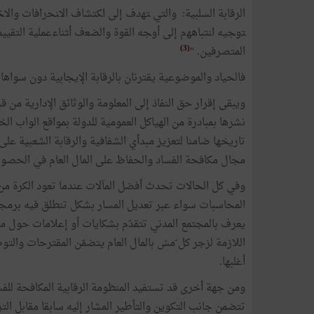
الرقابة السلبية: ﻭﺍلتي ﺘﻬﺩﻑ ﺇﻟﻰ ﺍﻜﺘﺸﺎﻑ ﺍﻻﻨﺤﺭﺍﻓﺎﺕ وال
ﺘﻭﺠﻴﻪ ﺍﻨﺘﺒﺎﻫﻬﻡ ﺇﻟﻰ ﺃﻭﺠﻪ ﺍﻟﻘﻭﺓ ﻭﺍﻟﻀﻌﻑ ﺃﺜﻨﺎﺀﻋﻤﻠﻴﺔ التقيي
(3)
المتصرفين. "
فالحياد والموضوعية يقترنان بالرقابة الإيجابية دون سواها
ويبقى إقرار حق النفاذ إلى المعلومة والوثائق الإدارية من 
نشرها بمبادرة من الهياكل العمومية للدولة بمواقع الواب الخ
تاريخها ضامنا لتعزيز مبدأي الشفافية والرقابة الشعبية على 
مجال مكافحة الفساد والحفاظ على المال العام في الحصول 
وفي كل الحالات تحدث أفضل المآلات عندما تعود الكرة من 
المحاسبات سواء عبر تعديل المسار بشكل تنطلق فيه برمجة
يعرف بالمجتمع المدني تتقدّم بشكايات أو إعلامات حول مو
اللازمة لزجر كل ّمسّ بالمال العام يتضمّن المقترحات والت
أغلبها.
ومن جهة أخرى قد تستفيد المنظومة الرقابية المكافحة ل
تتضمن جانب التكوين والتأطير المشار إليه سابقا مقابل الت