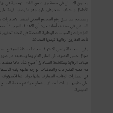
الأطفال والشباب المنخرطين فيها وهو ما يضفي قيمة على 
ويستنتج مما سبق رفع المجتمع المدني لسقف الانتظارات من 
المواطن في مختلف أبعاده حيث أن الأهداف المرجوة أصبحت
المؤشرات والسياسات الوطنية المتخذة في اتجاه تحقيق 
تأخذ التقارير الرقابية قيمتها المضافة.
وفي المحصّلة ينبغي الاعتراف مجددا بسلطة المجتمع المد
مجال حسن التصرف في المال العام وما يستتبعه من ضرورة
هيئات الرقابة ومكافحة الفساد بل أصبح شأنا عاما منفتحا ع
مع جميع المقترحات والمعطيات الواردة عليهم بغية الاستف
في المسارات الرقابيّة المتعارف عليها دوليا ،كما أنّمسؤول
على تطوير مهارات أعضائها وضمان حيادهم خدمة للصالح العا
العمومية.