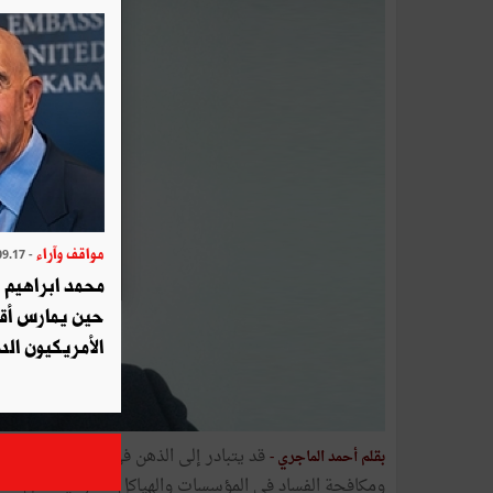
مواقف وآراء
- 2025.09.17
محمد ابراهيم 
حين يمارس أق
الأمريكيون الد
قد يتبادر إلى الذهن في خطوات التفكير ا
بقلم أحمد الماجري -
ومكافحة الفساد في المؤسسات والهياكل العمومية شأن خاص 