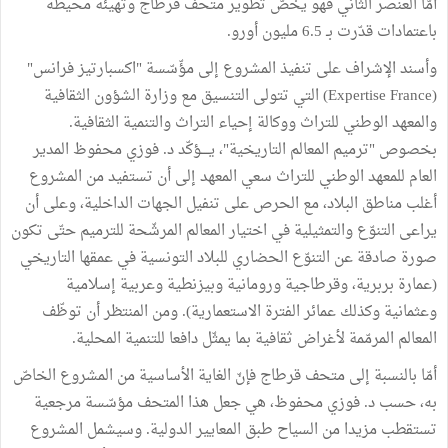
أمّا العنصر الثاني فهو يخصّ تطوير متحف قرطاج وتهيئة محيطه
باعتمادات قدّرت بـ 6.5 مليون أورو.
وأسند الإشراف على تنفيذ المشروع إلى مؤّسّسة "اكسبارتيز فرانس"
(Expertise France) التي تتولى التنسيق مع وزارة الشؤون الثقافية
والمعهد الوطني للتراث ووكالة إحياء التراث والتنمية الثقافية.
بخصوص "ترميم المعالم التاريخية"، يــــؤكّد د. فوزي محفوظ المدير
العام للمعهد الوطني للتراث سعي المعهد إلى أن تستفيد من المشروع
أغلب مناطق البلاد، مع الحرص على تنفيل الجهات الداخلية، وعلى أن
يراعى التنوّع والتمثيلية في اختيار المعالم المرشّحة للترميم حتّى تكون
صورة صادقة عن التنوّع الحضاري للبلاد التونسية في عمقها التاريخي
(عمارة بربرية، وقرطاجية ورومانية وبيزنطية وعربية إسلامية
وعثمانية وكذلك عمائر الفترة الاستعمارية). ومن المنتظر أن توظّف
المعالم المرمّمة لأغراض ثقافية بما يمثّل دافعا للتنمية المحلية.
أمّا بالنسبة إلى متحف قرطاج فإنّ الغاية الأساسية من المشروع الخاصّ
به، حسب د. فوزي محفوظ، هي جعل هذا المتحف مؤسّسة مرجعية
تستقطب مزيدا من السياح طبق المعايير الدولية. وسيشمل المشروع