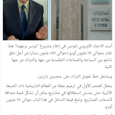
أسند الاتحاد الأوروبي لتونس في إطار مشروع "تونس وجهتنا" هبة
تقدّر بحوالي 50 مليون أورو (حوالي 160 مليون دينار) من أجل خلق
تناغم بين السياحة والصناعات التقليدية من جهة والتراث من جهة
ثانية.
ويشتمل خطّ تمويل التراث على عنصرين بارزين:
يتمثّل العنصر الأوّل في ترميم جملة من المعالم التاريخية ذات الصبغة
الأثرية حتّى يتسنّى استغلالها في مشاريع يمكن أن تشكّل قيمة مضافة
لأصحاب المشاريع. وتبلغ قيمة التدخّل في هذا الباب حوالي 10 مليون
أورو.