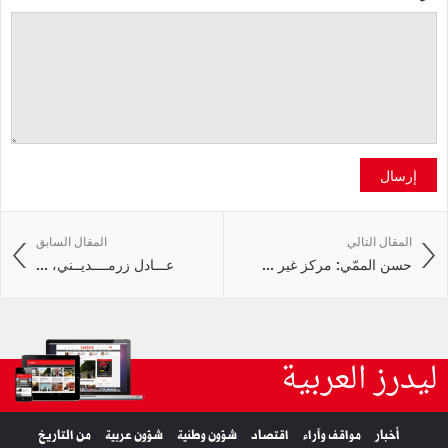
إرسال
المقال التالي
المقال السابق
حسن الممّي: مركز غير ...
عـــادل زرمــــديــني، ...
ليدرز العربية
أخبار
مواقف وآراء
اقتصاد
شؤون وطنية
شؤون عربية
من التاريخ