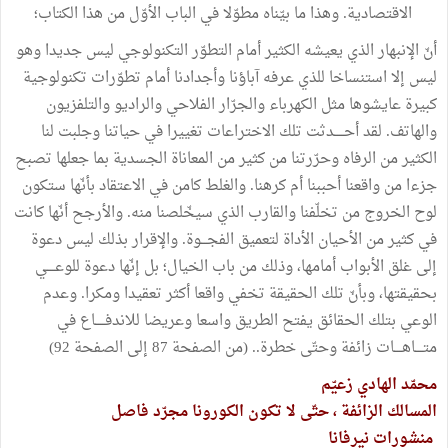
الاقتصادية. وهذا ما بيّناه مطوّلا في الباب الأوّل من هذا الكتاب؛
أنّ الإنبهار الذي يعيشه الكثير أمام التطوّر التكنولوجي ليس جديدا وهو
ليس إلا استنساخا للذي عرفه آباؤنا وأجدادنا أمام تطوّرات تكنولوجية
كبيرة عايشوها مثل الكهرباء والجرّار الفلاحي والراديو والتلفزيون
والهاتف. لقد أحـــــدثت تلك الاختراعات تغييرا في حياتنا وجلبت لنا
الكثير من الرفاه وحرّرتنا من كثير من المعاناة الجسدية بما جعلها تصبح
جزءا من واقعنا أحببنا أم كرهنا. والغلط كامن في الاعتقاد بأنّها ستكون
لوح الخروج من تخلّفنا والقارب الذي سيخّلصنا منه. والأرجح أنّها كانت
في كثير من الأحيان الأداة لتعميق الفجـــوة. والإقرار بذلك ليس دعوة
إلى غلق الأبواب أمامها، وذلك من باب الخيال؛ بل إنّها دعوة للوعــــي
بحقيقتها، وبأنّ تلك الحقيقة تخفي واقعا أكثر تعقيدا ومكرا. وعدم
الوعي بتلك الحقائق يفتح الطريق واسعا وعريضا للاندفـــــاع في
متــــاهــــات زائفة وحتّى خطرة.. (من الصفحة 87 إلى الصفحة 92)
محمّد الهادي زعيّم
المسالك الزائفة ، حتّى لا تكون الكورونا مجرّد فاصل
منشورات نيرفانا