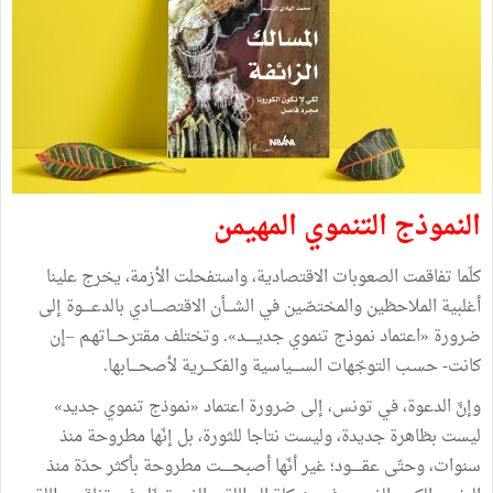
النموذج التنموي المهيمن
كلّما تفاقمت الصعوبات الاقتصادية، واستفحلت الأزمة، يخرج علينا
أغلبية الملاحظين والمختصّين في الشـــأن الاقتصــــادي بالدعــــوة إلى
ضرورة «اعتماد نموذج تنموي جديـــــد». وتختلف مقترحـــاتهـم –إن
كانت- حسـب التوجّهات الســــياسية والفكــــرية لأصحــــابها.
وإنَّ الدعوة، في تونس، إلى ضرورة اعتماد «نموذج تنموي جديد»
ليست بظاهرة جديدة، وليست نتاجا للثورة، بل إنّها مطروحة منذ
سنوات، وحتّى عقـــــود؛ غير أنّها أصبحـــــت مطروحة بأكثر حدّة منذ