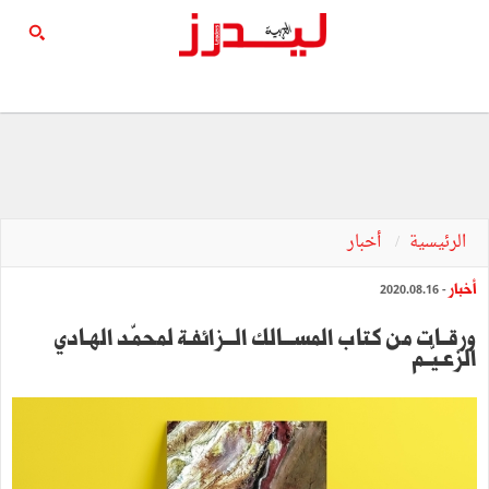
الرئيسية
أخبار
أخبار
- 2020.08.16
ورقــات من كتاب المســـالك الـــزائفـة لمحمّـد الهـادي
الزعـيّــم