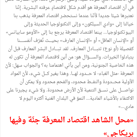
في أنّ اقتصاد المعرفة هو أقدم شكل لاقتصادٍ عرفته البشرية. إنّنا
نعتبرها شيئا جديدا لأنّنا عندما نستحضر اقتصاد المعرفة يذهب بنا
خيالنا إلى «وادي السيلكون» وإلى التكنولوجيا الحديثة وإلى
البيوتكنولوجيا... بينما اقتصاد المعرفة يرجع بنا إلى «الأومو سابيانس»
أو «الإنسان العاقل» أو «الإنسان العارف» بحيــــث نُعَرّف أنفســــــنا
كفصيلة (أو نوع) تتبـــــادل المعارف. لقد تبـــــادل البشر المعارف قبل أن
يتبادلوا الخيرات. والســـــؤال هو: من أين لاقتصاد المعرفة أن تكون له
هذه الخاصية الجنونية، ومن أين يأتي اهتمامنا به؟ والجواب سهل: لأنّ
المعرفة -مثل الغباء- لا حــــدود لهــــا. وهذا يغير كــــل شيء، لأنّ المواد
الأولية محــــدودة والنفـــط محدود، والفحم محدود ولا يمكن أن
نواصـــــل على نســـق التنمية لأنّ الأرض محدودة. ولا شيء يجبرنا على
الاكتفاء بالأشياء المادية... النموّ في البلدان الغنية أكثره اليوم لا
مادي...»
«محل الشاهد اقتصاد المعرفة جنّة وفيها
بريكاجي»