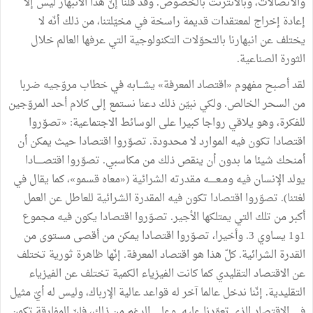
والاتصالات، وبالانترنت بالخصوص. وقد قلنا إنّ هذا الانبهار ليس إلاّ
إعادة إخراج لمعتقدات قديمة راسخة في مخيّلتنا، من ذلك أنّه لا
يختلف عن انبهارنا بالتحوّلات التكنولوجية التي عرفها العالم خلال
الثورة الصناعية.
لقد أصبح مفهوم «اقتصاد المعرفة» يشـــابه في خطاب مروّجيه ضربا
من السحر الخالص. ولكي نبيّن ذلك دعنا نستمع إلى كلام أحد المروّجين
للفكرة، وهو يلاقي رواجا كبيرا على الوسائط الاجتماعية: «تصوّروا
اقتصادا تكون فيه الموارد لا محدودة. تصوّروا اقتصادا حيث يمكن أن
أمنحك شيئا ما بدون أن ينقص ذلك من مكاسبي. تصوّروا اقتصـــــادا
يولد الإنسان فيه ومـعـــــه مقدرته الشرائية («معاه قسمو»، كما يقال في
لغتنا). تصوّروا اقتصادا تكون فيه المقدرة الشرائية للعاطل عن العمل
أكبر من تلك التي يمتلكها الأجير. تصوّروا اقتصادا يكون فيه مجموع
1و1 يساوي 3. وأخيرا، تصوّروا اقتصادا يمكن من أقصى مستوى من
القدرة الشرائية. كلّ هذا هو اقتصاد المعرفة. إنّها ظاهرة ثورية تختلف
عن الاقتصاد التقليدي كما كانت الفيزياء الكمية تختلف عن الفيزياء
التقليدية. إنّنا ندخل عالما آخر له قواعد عالية الإرباك، وليس له أيّ مثيل
في الاقتصاد الذي تعوّدنا عليه. وعلى الرغم من ذلك، فإنّ المفارقة تكمن