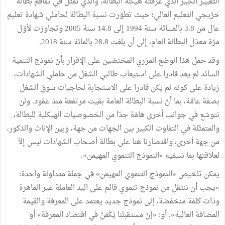
التغيير الكبير الذي عرفته هيكلة البطالة، والذي تمثّل في تفاقم بطالة
خرّيجي التعليم العالي؛ حيث تطوّرت نسبة البطالة لحاملي شهادة تعليم
عال من 3.8 بالمـــــائة سنة 1994 إلى 14.8 سنة 2005 وتجاوزت لأوّل
مرّة معدّل البطالة العام، إلى أن بلغت 28.8 بالمائة سنة 2018.
وقد حمل هذا الوضع المزري المختصّين على الإقرار بأنّ نموذج التنمية
السائد لم يعد قادرا على استيعاب طالبي الشغل من حاملي الشهادات،
زيادة على كونه لم يكن قادرا على الاستجابة لحاجيات سوق الشغل
بصفة عامّة، بما أنّ نسبة البطالة العامة بقيت مرتفعة منذ عقود. ولن
نتوسّع في جوانب أخرى هامّة جدّا من الخصوصيات الهيكلية للبطالة،
والمتمثّلة في التفاوت الكبير بين الجهات من جهة، وبين الإناث والذكور،
من جهة أخرى، واقتصارنا هنا على بطالة أصحاب الشهادات ليس إلاّ
لعلاقتها بما نسمّيه «النموذج التنموي المهيمن».
يمكن تلخيص «النموذج التنموي المهيمن» في جملة متداولة واحدة:
«يجب أن ننتقل من نموذج تنموي قائم على اليد العاملة غير الماهرة
وذات كلفة منخفضة، إلى نموذج جديد يعتمد على المعرفة والقيمة
المضافة العالية». أو: «إنّ مستقبلنا يَكْمَنُ في اقتصاد المعرفة» أو