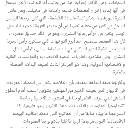
الشهادات، وهي الأكثر إحراجا. هذا من جانب. أمّا الجانب الآخر، فيتمثّل
في أنّها إعادة إخراج لمعتقدات قديمة راسخة في مخيّلتنا، ومن عاش
الفترة البورقيبية يتذكّر كلمة «المادة الشَّخْمة» التي كان يردّدها الرئيس
الراحل في كثير من خطبه تعبيرا عن أنّ مصدر الثروة الوحيد لبلد مثل
تونس يكمن في «رأس مالها البشري»، وهو في ذلك «سابق لعصره»،
لأنّ هذا المعتقد سيصبح أحد أبرز التوجّهات التي ستكون رأس الحربة
للمروّجين لفكرة الدور المركزي في التنمية، لما يسمّى بالرأس المال
البشري -وفي مقدّمتها، نظريات التنمية الاقتصادية والمؤسّسات المالية
والاقتصادية الدولية. وهذا هو المرتكز الثالث لصبغة البداهة المتصلة
بالفكرة.
وتُتَرجَمُ صفة البداهة للمعتقد بأنّ «خلاصنا يكمن في اقتصاد المعرفة»،
في الانبهار الذي يعيشه الكثير من المهتمّين بشؤون التنمية أمام التطوّر
المذهل الذي عرفته التكنولوجيا في العشريات الأخيرة وخاصّة
تكنولوجيا المعلومات والاتصالات. وهذا الانبهار يبدو طبيعيا، إذا
استرجعنا ما بينّاه سابقا من أنّ المفاتيح التي تحدّد إمكانية الهيمنة
الاقتصادية اليوم، مرتبطة ارتباطا كليّا بتكنولوجيا المعلومات