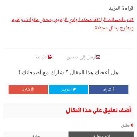
قراءة المزيد
كتاب المسـالك الزائـفة لمحمّد الهادي الزعـيّم يدحـض مقولات واهـية
ويطـرح بدائل مجدّدة
أرسل إلى صديق
طباعة
هل أعجبك هذا المقال ؟ شارك مع أصدقائك !
شارك
التويتر
شارك
أضف تعليق على هذا المقال
0
تعليق
اكتب تعليق
تعليق