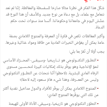
شكّل هذا الفكر في نظرنا مثالا صارخا للسفسطة والمغالطة. إنّنا لم نعد
نتعامل مع علماء، بل مع دعاة من نوع جديد. وللأسف أنّ هذا النوع قد
عشّش اليوم في جامعاتنا وحكوماتنا. ألسنا منذ سنوات تحت حكم
الدعاة.
وأكبر المغالطات تكمن في فكرة أنّ المعرفة والمنتوج اللامادي بصفة
عامة يمكن أن يعَوِّض الخيرات المادية من طاقة ومواد غذائية وغيرها.
يجب أوّلا أن نُقرّ بما يلي:
•
التطـــوّر التكنـــولوجي هو تـــــاريخيا -وسيبقـــى- المحـــــرّك الأساسي
لنموّ الإنتاجية وهو يوفّر بذلك إمكانيات كبيرة لتحـــســـين مستوى
الرفاه المادي للبشرية. (لاحظوا أنّنا نتحدّث عن التطــــوّر التكنولوجي
وليس عن المعــــرفة، وهذا شيء هامّ سنعود إليه لاحقا)؛
•
المنتوج اللامادي يمكن أن يوفّر للأفراد والدول مداخيل نقدية أكثر
من تلك التي يوفّرها المنتوج المادي؛
•
التطوّر التكنولوجي هو تاريخيا، وسيبقى، الأداة الأولى للهيمنة