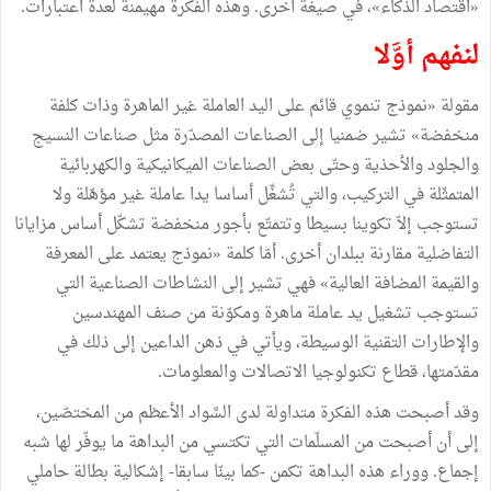
«اقتصاد الذكاء»، في صيغة أخرى. وهذه الفكرة مهيمنة لعدة اعتبارات.
لنفهم أوَّلا
مقولة «نموذج تنموي قائم على اليد العاملة غير الماهرة وذات كلفة
منخفضة» تشير ضمنيا إلى الصناعات المصدّرة مثل صناعات النسيج
والجلود والأحذية وحتّى بعض الصناعات الميكانيكية والكهربائية
المتمثّلة في التركيب، والتي تُشغِّل أساسا يدا عاملة غير مؤهّلة ولا
تستوجب إلاّ تكوينا بسيطا وتتمتّع بأجور منخفضة تشكّل أساس مزايانا
التفاضلية مقارنة ببلدان أخرى. أمّا كلمة «نموذج يعتمد على المعرفة
والقيمة المضافة العالية» فهي تشير إلى النشاطات الصناعية التي
تستوجب تشغيل يد عاملة ماهرة ومكوّنة من صنف المهندسين
والإطارات التقنية الوسيطة، ويأتي في ذهن الداعين إلى ذلك في
مقدّمتها، قطاع تكنولوجيا الاتصالات والمعلومات.
وقد أصبحت هذه الفكرة متداولة لدى السَّواد الأعظم من المختصّين،
إلى أن أصبحت من المسلّمات التي تكتسي من البداهة ما يوفّر لها شبه
إجماع. ووراء هذه البداهة تكمن -كما بينّا سابقا- إشكالية بطالة حاملي