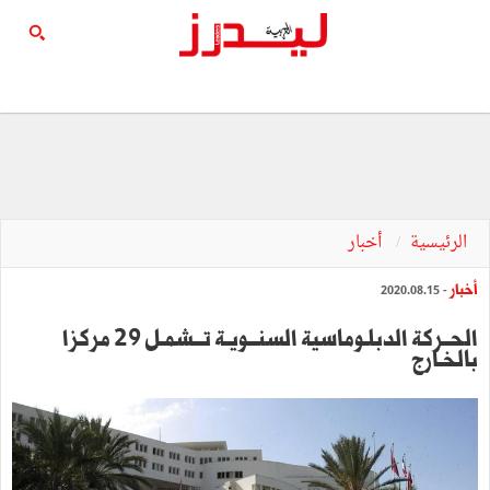
الرئيسية
أخبار
أخبار
- 2020.08.15
الحــركة الدبلـوماسية السنـــويـة تـــشمـل 29 مركزا
بالخـارج