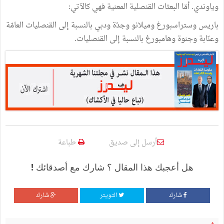
وياوندي. أمّا البعثات القنصلية المعنية فهي كالآتي:
باريس وستراسبورغ وميلانو وجدّة ودبي بالنسبة إلى القنصليات العامّة
وعنّابة وجنوة وهامبورغ بالنسبة إلى القنصليات.
أرسل إلى صديق
طباعة
هل أعجبك هذا المقال ؟ شارك مع أصدقائك !
شارك
التويتر
شارك