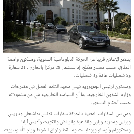
ينتظر الإعلان قريبا عن الحركة الدبلوماسية السنوية، وستكون واسعة
النطاق، حسب مصدر مطّلع، إذ ستشمل 29 مركزا بالخارج : 21 سفارة
و5 قنصليات عامّة و3 قنصليات.
وستكون لرئيس الجمهورية قيس سعيّد الكلمة الفصل في مقترحات
وزارة الشؤون الخارجية، بما أنّ السياسة الخارجية هي من مشمولاته
حسب أحكام الدستور.
ومن ببن السفارات المعنية بالحركة سفارات تونس بواشنطن وباريس
وبرلين ومدريد وبارن والقاهرة والرياض والكويت وأديس أبابا
وستكهولم وأوسلو وبودابست ومسقط ونواق الشوط ورام الله وبيروت