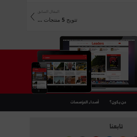
المقال السابق
تتويج 5 منتجات ...
من يكون؟
أصداء المؤسسات
تابعنا