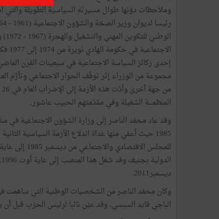
وملاحظات دوّنها طوال مسيرته السياسية الطويلة والتي ا
الاجتم
مجموعة من الوزراء إثر توقّف الحوار الاجتماعي وتأزّم ال
المنظمــــة الشغيلة وفي مقدّمتهم الحبيب عاشور.
1985 حيث أعفي منها غداة اندلاع الأزمة السياسية الثاني
ا
ديسمبر2011.
الباجي قايد السبسي، وقد عيّن نائبا لرئيس الحزب قبل أ