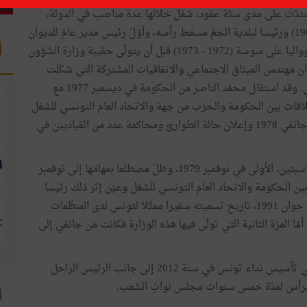
متدّت على مدى ستّة عقود، شغل خلالها عدة مناصب في الدولة،
رئيسا لديوان وزير الصحّة والشؤون الاجتماعية (1961 - 1964) ورئيسا لبلدية الجمّ مسقط رأسه، وأوّلَ رئيس مدير عامّ للديوان
أ
الوطني للتكوين المهني والتشغيل والهجرة (1967 - 1972) وواليا على سوسة (1972 - 1973) قبل أن يتولّى حقيبة وزارة الشؤون
اعية في حكومة الهادي نويرة من 1974 إلى 1977 فكان مهندس الميثاق الاجتماعي والاتفاقيات المشتركة التي شكّلت
إحدى ركائز السياسة الاجتماعية في سبعينات القرن الماضي. وقد استقال محمّد الناصر من الحكومة في ديسمبر 1977 مع
علاقات بين الحكومة والحزب من جهة والاتحاد العام التونسي للشغل
من جهة أخرى وأدّت هذه الأزمة إلى الإضراب العام في 26 جانفي 1978 وإعلان حالة الطوارئ ومحاكمة عدد من القياديين في
وقد عاد محمّد الناصر إلى وزارة الشؤون الاجتماعية في مناسبتين، الأولى في نوفمبر 1979، وظلّ مضطلعا بمهامّها إلى نوفمبر
ة بين الحكومة والاتحاد العام التونسي للشغل وعيّن إثر ذلك رئيسا
للمجلس الاقتصادي والاجتماعي من ديسمبر 1985 إلى غاية جوان 1991، تاريخ تسميته سفيرا ممثّلا لتونس لدى المنظّمات
لدولية بجنيف وقد شغل هذا المنصب إلى غاية أوت 1996. أمّا المرّة الثانية التي تولّى فيها هذه الوزارة فكانت من جانفي إلى
وكان محمّد الناصر من الشخصيات الوطنية التي ساهمت في تأسيس نداء تونس في سنة 2012 إلى جانب الرئيس الراحل
ن يرأس لمدّة خمس سنوات مجلس نوابّ الشعب.
ا