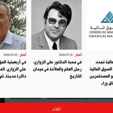
أخبار
أخبار
- 2026.07.29
- 2026.07.30
الية تجدد
في محبة الدكتور علي الزواري:
في أربعينية المؤ
السوق المالية
رجل العلم والعلاّمة في ميدان
علي الزواري: الم
و المستثمرين
التاريخ
ذاكرة مدينة، ثم
ق وراء
يعكف السيّد محمّد الناصر رئيس الجمهورية بالنيابة (من 25 جويلية إلى 23 أكتوبر 2019) والرئيس الأسبق لمجلس نوّاب الشعب
الغاء
ه ، معتمدا في إعدادها على وثائق من أرشيفه الخاصّة وعلى ذكريات