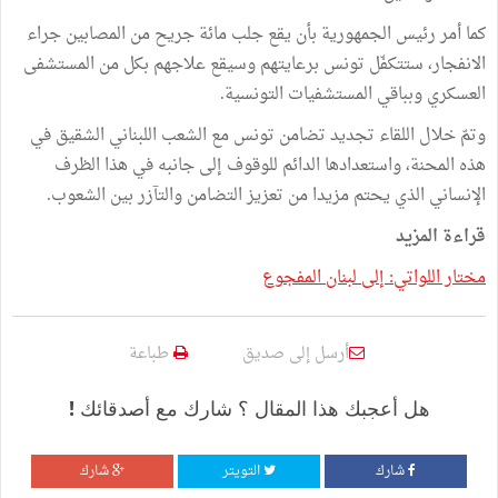
كما أمر رئيس الجمهورية بأن يقع جلب مائة جريح من المصابين جراء
الانفجار، ستتكفّل تونس برعايتهم وسيقع علاجهم بكل من المستشفى
العسكري وبباقي المستشفيات التونسية.
وتمّ خلال اللقاء تجديد تضامن تونس مع الشعب اللبناني الشقيق في
هذه المحنة، واستعدادها الدائم للوقوف إلى جانبه في هذا الظرف
الإنساني الذي يحتم مزيدا من تعزيز التضامن والتآزر بين الشعوب.
قراءة المزيد
مختار اللواتي: إلى لبنان المفجوع
أرسل إلى صديق
طباعة
هل أعجبك هذا المقال ؟ شارك مع أصدقائك !
شارك
التويتر
شارك