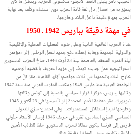
الحبيب ثامر يتبنّى الخطّ الأنجلو- سكسوني للحزب. وبفضل ما كان
يتميّز به من خصال نال ثقة قادة الحزب دون استثناء وكلّف بعد نهاية
الحرب بمهامّ دقيقة داخل البلاد وخارجها.
في مهمّة دقيقة بباريس 1942 ـ 1950
غداة الحرب العالمية الثانية وعلى ضوء المعطيات المحلية والإقليمية
والدولية الجديدة وبغاية إعطاء دفع جديد للعمل الوطني إثر «مؤتمر
ليلة القدر» المنعقد بالعاصمة ليلة 23 أوت 1946، صاغ الحزب الدستوري
استراتيجية عمل جديدة تهدف إلى مزيد التعريف بالقضيّة الوطنية
خارج البلاد وتحديدا في ثلاث عواصم: أوّلها القاهرة، مقرّ كلّ من
الجامعة العربية منذ مارس 1945 ومكتب المغرب العربي منذ سنة 1947
وثانيها بباريس، مركز القرار السياسي بالنسبة إلى تونس وثالثها
نيويورك، مقرّ منظمة الأمم المتحدة إثر تأسيسها في 23 أكتوبر 1945
وطرحها لمبدإ استقلال المستعمرات... وفي اجتماع سرّي للديوان
السياسي السرّي السادس، تقرّر في خريف 1946 إرسال الأستاذ جلّولي
فارس إلى فرنسا ليكون ممثّلا للحزب الدستوري خلفا للطالب الأمين
بلاّغة وتكليفه ببعض المهامّ الدقيقة هناك.