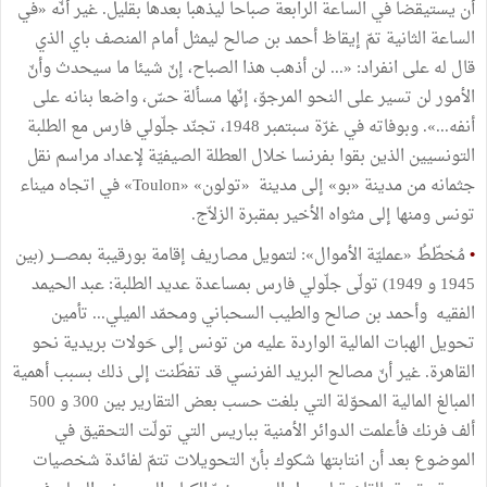
أن يستيقضا في الساعة الرابعة صباحا ليذهبا بعدها بقليل. غير أنّه «في
الساعة الثانية تمّ إيقاظ أحمد بن صالح ليمثل أمام المنصف باي الذي
قال له على انفراد: «... لن أذهب هذا الصباح، إنّ شيئا ما سيحدث وأنّ
الأمور لن تسير على النحو المرجوّ، إنّها مسألة حسّ، واضعا بنانه على
أنفه...». وبوفاته في غرّة سبتمبر 1948، تجنّد جلّولي فارس مع الطلبة
التونسيين الذين بقوا بفرنسا خلال العطلة الصيفيّة لإعداد مراسم نقل
جثمانه من مدينة «بو» إلى مدينة «تولون» «Toulon» في اتجاه ميناء
تونس ومنها إلى مثواه الأخير بمقبرة الزلاّج.
•
مُخطّطُ «عمليّة الأموال»: لتمويل مصاريف إقامة بورقيبة بمصــــر (بين
1945 و 1949) تولّى جلّولي فارس بمساعدة عديد الطلبة: عبد الحيمد
الفقيه وأحمد بن صالح والطيب السحباني ومحمّد الميلي... تأمين
تحويل الهبات المالية الواردة عليه من تونس إلى حَولات بريدية نحو
القاهرة. غير أنّ مصالح البريد الفرنسي قد تفطّنت إلى ذلك بسبب أهمية
المبالغ المالية المحوّلة التي بلغت حسب بعض التقارير بين 300 و 500
ألف فرنك فأعلمت الدوائر الأمنية بباريس التي تولّت التحقيق في
الموضوع بعد أن انتابتها شكوك بأنّ التحويلات تتمّ لفائدة شخصيات