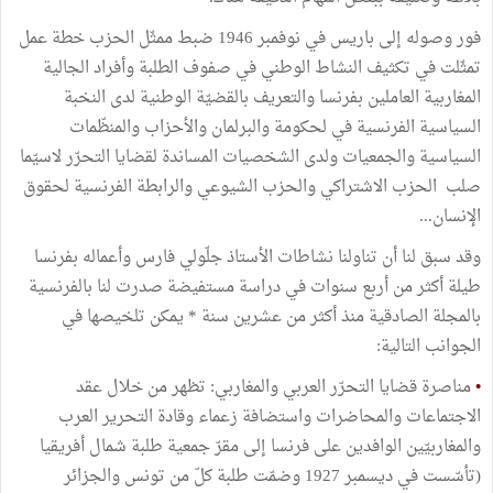
فور وصوله إلى باريس في نوفمبر 1946 ضبط ممثّل الحزب خطة عمل
تمثّلت في تكثيف النشاط الوطني في صفوف الطلبة وأفراد الجالية
المغاربية العاملين بفرنسا والتعريف بالقضيّة الوطنية لدى النخبة
السياسية الفرنسية في لحكومة والبرلمان والأحزاب والمنظّمات
السياسية والجمعيات ولدى الشخصيات المساندة لقضايا التحرّر لاسيّما
صلب الحزب الاشتراكي والحزب الشيوعي والرابطة الفرنسية لحقوق
الإنسان...
وقد سبق لنا أن تناولنا نشاطات الأستاذ جلّولي فارس وأعماله بفرنسا
طيلة أكثر من أربع سنوات في دراسة مستفيضة صدرت لنا بالفرنسية
بالمجلة الصادقية منذ أكثر من عشرين سنة * يمكن تلخيصها في
الجوانب التالية:
•
مناصرة قضايا التحرّر العربي والمغاربي: تظهر من خلال عقد
الاجتماعات والمحاضرات واستضافة زعماء وقادة التحرير العرب
والمغاربيّين الوافدين على فرنسا إلى مقرّ جمعية طلبة شمال أفريقيا
(تأسّست في ديسمبر 1927 وضمّت طلبة كلّ من تونس والجزائر