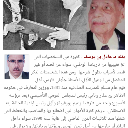
بقلم د. عادل بن يوسف -
كثيرة هي الشخصيات التي
تمّ تغييبها من تاريخنا الوطني، سواء عن قصد أو غير
قصد لأسباب يطول شرحها. ومن هذه الشخصيّات نذكر
المناضل من الرعيل الأوّل، الأستاذ جلّولي فارس، أوّل
قيّم عام مسلم للمدرسة الصادقية منذ 1881، ووزير المعارف في حكومة
الطاهر بن عمَّار وثاني رئيس للمجلس القومي التأسيسي (بعد ترؤّسه
لأسبوع واحد من طرف الزعيم بورقيبة) وأوّل رئيس لبلدية الحامّة بعد
الاستقلال...، رغم كثرة الأدوار التي اضطلع بها والمناصب والخطط التي
شغلها منذ ثلاثينات القرن الماضي إلى غاية سنة 1990، سواء داخل
البلاد أو خارجها من أجل تحرّر تونس وعزّتها وريادتها. ولا يزال في