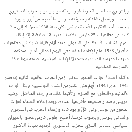
الخطّة بالمدرسة الصادقية بين 1944 و 1946.
وبالتوازي مع العمل انخرط فور عودته من باريس بالحزب الدستوري
الجديد. وبفضل نشاطه وحيويّته سرعان ما أصبح من أبرز رموزه.
وحسب أحد التقارير الأمنية بتونس، كان سنة 1938 مسؤولا إلى حدّ
كبير عن مظاهرات 25 مارس لتلاميذ المدرسة الصادقية إثر إيقاف
زعيم الشباب، الأستاذ علي البلهوان. وبعد أيّام قليلة شارك في مظاهرات
8 أفريل 1938 أمام الإقامة العامّة وفي اليوم الموالي أمام المحكمة
وقرب المدرسة الصادقية متحديّا الإدارة الفرنسية بصفته قيّما عامّا
بالمدرسة الصادقية.
وأثناء احتلال قوّات المحور لتونس زمن الحرب العالمية الثانية (نوفمبر
1942– ماي 1943) اتُّهِمَ مثل الكثيرمن الشبّان التونسيّين بإيثار الورقة
الألمانية و»التعاون مع العدوّ». وتأكيدا لذلك قام رفقة المناضل الرشيد
إدريس بإصدار صحيفة «أفريقيا الفتاة». وبعد إجلاء الحلفاء لقوّات
المحور من تونس وفي ظلّ وجود قادة وزعماء الحزب في السجون
والمنافي بتونس وبجنوب فرنسا، أصبح جلّولي فارس عضوا بالديوان
السياسي السادس السرّي للحزب الدستوري الجديد بقيادة الدكتور