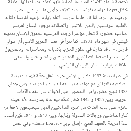
(جمعية قدماء تلامذة المدرسة الصادقية) وانتفاعا بمساعداتها الماديّة
خلال فترة الدراسة بفرنسا . وقد تعرّف جلّولي فارس على الحبيب
بورقيبة عن قرب لمّا كان طالبا بباريس أثناء زيارة الزعيم لفرنسا ولقائه
بالطلبة التونسيّين بالحيّ اللاتيني واتّصالاته بوجوه اليسار الفرنسي
بمناسبة حضوره لأشغال مؤتمر الرابطة الفرنسية لحقوق الإنسان بمدينة
فيشي في شهر ماي 1931... كما نقرأ في نفس التقرير الأمنيّ أنّ جلّولي
فارس: «... قد شارك في تطوّر الحزب بكتاباته ومحاضراته. وبالمتربول
كان يحضر الاجتماعات الكبرى للاشتراكيّين والشيوعيّين وله حتّى
علاقات بنوّاب اليسار بالبرلمان الفرنسي...».
في صيف سنة 1933 عاد إلى تونس حيث شغل خطّة قيّم بالمدرسة
الصادقية بالتوازي مع مواصلة دراسته العليا عبر المراسلة. وفي جوان
1935 نجح حضوريا في الحصول على الإجازة في اللغة والآداب
العربية. وبين 1935 و 1942 شغل خطّة قيّم عامّ بمدرسته الأمّ حيث
تخرّج على يديه المئات من خيرة الصادقيّين الذين سيصبحون لاحقا من
كبار المناضلين ورجالات الـــــدولة وبُنَاتِهَا. وبين 1943 و 1944 عُيّن أستاذا
للغة العربية بالمعهد الفنيّ «إميل لوبي» Emile Loubet» وفي نفس