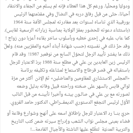
ودوليّا ومحلّيا. ورغم كل هذا العطاء فإنه لم يسلم من الجفاء والانتقاد
أحيانا، حتّى من قبل رفاق دربه في النضال وفي مقدّمتهما الرئيس
بورقيبة الذي تناساه لسنوات بعد مغادرته لمجلس الأمّة سنة 1964
(باستثناء دعوته للحضور بمقرّ الولاية بمناسبة زياراته الرسمية لقابس).
كما عاب عليه في إحدى خطبه وبأسلوب ساخر بقاءه أعزبا دون زواج !
وقد حزّ ذلك في نفسيّته (حسب شهادة أبناء أخيه والمقرّبين منه). ولعلّ
ذلك ما يفسّر تأييد الرجل لتحوّل السابع من نوفمبر 1987! وقد قام
الرئيس زين العابدين بن علي في مطلع سنة 1988 بردّ الاعتبار للرجل
باستقباله في قصر قرطاج والاستماع لمشاغله وتكليفه برئاسة
«المجلس الاستشاري للمقاومين والمناضلين» ثمّ الإذن أكثر من مرّة
لوالي قابس بالسهر على صحّته وراحته قبيل وفاته بدليل وضعه
لصورته مع بن علي في صالــون بيتـــه وأخيرا تأبينـــه من قبل النائب
الأوّل لرئيس التجمّع الدستوري الديمقــــراطي، الدكتور حامد القروي.
حريّ بنــــا رد الاعتبار للرجل بإطلاق اسمه على أنهج وشوارع وقاعة أو
فضاء بمبنى مجلس نوّاب الشعب وإدراج سيرته ضمن كتب التاريخ
والتربية المدنيّة لتطّلع عليها الناشئة والأجيال القادمة...!