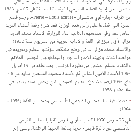
وزيرا للمعارف في الحكومة التفاوضية الثانية للطاهر بن عمّار التي
ستحلّ محلّ إدارة التعليم العمومي الفرنسية المحدثة في 05 ماي 1883
من طرف «بيار- لوي ماشــــوال» Pierre – Louis achuel». ورغم قصر
الفترة التي قضّاها على رأس هذه الوزارة فقد شرع رفقة أعضاء الفريق
العامل معه وفي مقدّمتهم، الكاتب العام للوزارة، الأستاذ محمّد العابد
مزالي (أوّل مبرّز في اللغة والآداب العربية من السربون سنة 1932)
والأستاذ محمّد مزالي...، في وضع مخطّط لتَوْنَسَةِ التعليم وتعريفه في
مراحله الثلاث وتهيئة الإطار التربوي والبيداغوجي التونسي الملائم
والكفء لتسلّم المشعل من نظيره الفرنسي. وقد خلفه في 15 أفريل
1956 الأستاذ الأمين الشابي ثمّ الأستاذ محمود المسعدي بداية من 06
ماي 1956 ليثمر مشروع التعليم العمومي الذي يحمل اسمه رسميا في
04 نوفمبر 1958.
•
عضوا، فرئيسا للمجلس القـــومي التأسيـــسي ومجلـــس الأمّة (1956 -
1964)
في 25 مارس 1956 انتُخب جلّولي فارس نائبا بالمجلس القومي
التأسيسي عن دائرة قابس- جربة بقائمة الجبهة الوطنية. وعلى إثر