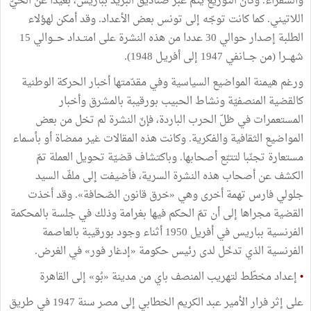
والسفراء. وكان التوزيع يتمّ عبر صناديق البريد بباريس، بعيدا عن الحيّ
اللاتيني. كما كانت توجّه إلى تونس بعض الأعداد. وقد أمكن لهؤلاء
الطلبة إصدار حوالي 30 عددا من هذه النشرة على امتــداد حـــوالي 15
شهـــرا (من جـــانفي 1947 إلى أفريـل 1948).
ورغم هيمنة المواضيع السياسية وفي مقدّمتها أخبار الحركة الوطنية
كالقضية المنصفيّة ونشاط الحبيب بورقيبة بالمشرق وأخبار
المستعمرات في ظلّ الحرب الباردة، فإنّ النشرة لم تخل من بعض
المواضيع الثقافية والفكرية. وكانت هذه المقالات غير ممضاة أو بأسماء
مستعارة تجنّبا لتتبّع أصحابها. وباكتشاف قضيّة تحويل العملة تمّ
الكشف عن أصحاب هذه النشرة السرية، فأضيفت إلى ملفّ السيد
جلولي فارس تهمة أخرى وهي «خرق قانون الصّحافة». وقد أخذت
القضية مجراها إلى أن تمّ الحكم فيها بغرامة وذلك في جلسة بالمحكمة
الفرنسية بباريس في أفريل 1950 أثناء وجود بورقيبة بالعاصمة
الفرنسية الذي تدخّل لدى رئيس حكومة «إدغار فور» في الغرض.
•
إعداد مخطّط لتهريب المنصف باي من مدينة «بُو» إلى القاهرة
على إثر فرار الأمير عبد الكريم الخطابي إلى مصر سنة 1947 في طريق