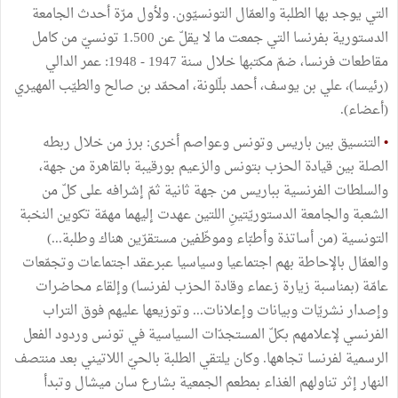
التي يوجد بها الطلبة والعمّال التونسيّون. ولأول مرّة أحدث الجامعة
الدستورية بفرنسا التي جمعت ما لا يقلّ عن 1.500 تونسيّ من كامل
مقاطعات فرنسا، ضمّ مكتبها خلال سنة 1947 - 1948: عمر الدالي
(رئيسا)، علي بن يوسف، أحمد بلّلونة، امحمّد بن صالح والطيّب المهيري
(أعضاء).
•
التنسيق بين باريس وتونس وعواصم أخرى: برز من خلال ربطه
الصلة بين قيادة الحزب بتونس والزعيم بورقيبة بالقاهرة من جهة،
والسلطات الفرنسية بباريس من جهة ثانية ثمّ إشرافه على كلّ من
الشعبة والجامعة الدستوريّتينِ اللتين عهدت إليهما مهمّة تكوين النخبة
التونسية (من أساتذة وأطبّاء وموظّفين مستقرّين هناك وطلبة...)
والعمّال بالإحاطة بهم اجتماعيا وسياسيا عبرعقد اجتماعات وتجمّعات
عامّة (بمناسبة زيارة زعماء وقادة الحزب لفرنسا) وإلقاء محاضرات
وإصدار نشريّات وبيانات وإعلانات... وتوزيعها عليهم فوق التراب
الفرنسي لإعلامهم بكلّ المستجدّات السياسية في تونس وردود الفعل
الرسمية لفرنسا تجاهها. وكان يلتقي الطلبة بالحيّ اللاتيني بعد منتصف
النهار إثر تناولهم الغذاء بمطعم الجمعية بشارع سان ميشال وتبدأ