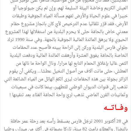
المدينتين، فقد كان محبوبا من قبل مواطنيه، ساهرا على توفير سبل
العيش الكريم وخاصّة البيئة السليمة لهم. وإن لم يكن جيولوجيا أو
خبيرا في علوم الحياة والأرض لفهم مسألة المياه الجوفية وطبقات
الأرض، فقد قرّر تلقائيا عدم الترخيص لأيّ كان بانجاز مشروع حمّام
معدني خاصّ بالحامّة حتّى لا يحرم البلدية من استغلالها لهذا المشروع
الحيوي ولا يرهق المائدة المائية الجوفية بالجهة. وفي سنة 1990 ترك
جلولي فارس البلدية وركن إلى الراحة ببيته فأصبح عدد الحمّامات
الخاصة بالحامّة يفوق العشرة وأرهقت المائدة المائية ودفعت البلدية
الثمن غاليا بإغلاق الحمام التابع لها مرارا. ونال الواحة ما نالها من
العطش، حتّى ماتت آلاف من أصول النخيل عطشا... ويكفي أن يقوم
الزائر بجولة بين هذه الحمّامات ليرى الكمّ الهائل من المياه الضائعة التي
تذهب إلى قنوات الديوان الوطني للتطهير، بينما كانت في سبعينات
وثمانينات القرن الماضي تذهب لريّ واحة الحامّة الغنّاء بعد تنقيتها !
وفــــاتـــــه
في 28 أكتوبر 2001 ترجّل فارس بمسقط رأسه بعد رحلة عمر حافلة
بالنضال والعطاء دامت 82 سنة، تاركا بصماته في أكثر من ميدان، وطنيا