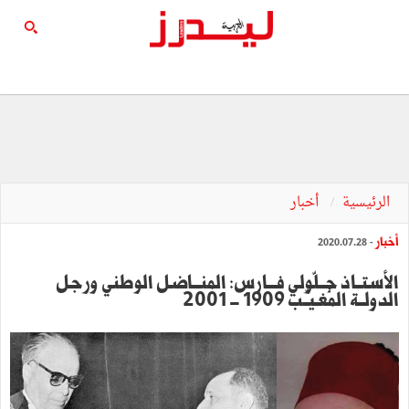
الرئيسية
أخبار
أخبار
- 2020.07.28
الأستــاذ جــلّولي فـــارس: المنـــاضل الوطني ورجل
الدولــة المُغـيـّـب 1909 - 2001