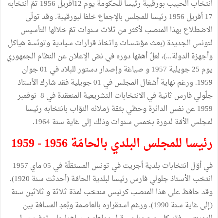
انتخاب الحبيب بورقيبة رئيسا للحكومة يوم 12أفريل 1956 تمّ انتخابه
17 أفريل 1956 رئيسا للمجلس بالإجماع خلفا لبورقيبة. وقد تولّى
الاضطلاع بهذا المنصب لأكثر من ثلاث سنوات تمّ خلالها التأسيس
لتونس الجديدة (بعث مؤسّسات واتخاذ قرارات سيادية وتونَسة هياكل
وأجهزة الدولة...)، لعلّ أهمّها دوره في نصّ الإعلان عن النظام الجمهوري
يوم 25 جويلية 1957 و صياغة وإصدار دستور للبلاد في 01 جوان
1959. ورغم نهاية أشغال المجلس في 01 جويلية فقد شارك الأستاذ
جلّولي فارس ثانية في الانتخابات التشريعية المنعقدة في 8 نوفمبر
1959 عن نفس الدائرة وحظي بثقة زملائه النوّاب بانتخابه رئيسا
لمجلس الأمّة لدورة بخمس سنوات وذلك إلى غاية سنة 1964.
رئيسا للمجلس البلدي بالحامّة 1956 - 1959
في أوّل انتخابات بلدية أجريت في تونس المستقلّة في 05 ماي 1957
انتخب الأستاذ جلولي فارس رئيسا لبلدية الحامّة (أحدثت سنة 1920).
وقد حافظ على هذا المنصب كرئيس منتخب لمدّة ثلاثة و ثلاثين سنة
(إلى غاية سنة 1990). ورغم استقراره بالعاصمة وبُعدِ المسافة بين