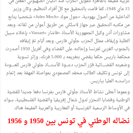
عربية مقيمة بالقاهرة لتمويل الحرب ضدّ الكيان الصهيوني المعلن في
15 ماي 1948، كما قامت بالتحقيق مع كلّ أفراد التنظيم. وكان وزير
الداخلية من أصول يهودية، «جول موك «Jules Moch» شخصيا يتابع
من مكتبه التحقيق عبر جهاز لاسلكي عن طريق أعوان من ثقاته. وبعد
مشاورات أذن وكيل الجمهورية الأستاذ «فاسّار «Vassart» بإخلاء سبيل
الطلبة وإيقاف ممثّل الحزب جلّولي فارس. وبعد أيّام تمّ إيقافه
بالجنوب الغربي لفرنسا وإحالته على القضاء وفي أفريل 1950 أصدرت
محكمة باريس حكما يقضي بتغريمه بـ 5.000 فرنك. وإثر تسوية
وضعيته القضــــــائية قرّر الحزب دعــــوة الأستـــــاذ جلولي فارس للعــــــودة
إلى تونس وتكليف الطالب محمّد المصمودي بمواصلة المهمّة بعد إتمام
دراستـــه العليا بباريس.
وعموما أعطى نشاط الأستاذ جلّولي فارس بفرنسا دفعا جديدا للقضيّة
الوطنية وقضايا التحرّر لدول شمال إفريقيا والقضيّة الفلسطينية، سواء
في الأوساط الرسمية الفرنسية أو المغاربية والعربية المقيمة هناك.
نضاله الوطني في تونس بين 1950 و 1956