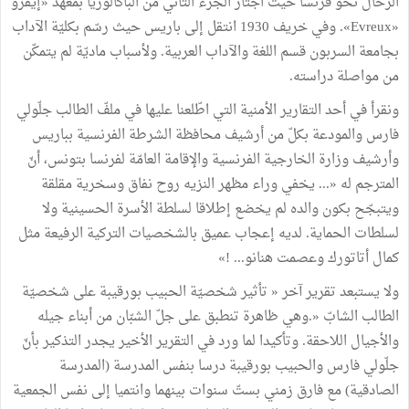
الرحال نحو فرنسا حيث اجتاز الجزء الثاني من الباكالوريا بمعهد «إيفرو
«Evreux». وفي خريف 1930 انتقل إلى باريس حيث رسّم بكليّة الآداب
بجامعة السربون قسم اللغة والآداب العربية. ولأسباب ماديّة لم يتمكّن
من مواصلة دراسته.
ونقرأ في أحد التقارير الأمنية التي اطّلعنا عليها في ملفّ الطالب جلّولي
فارس والمودعة بكلّ من أرشيف محافظة الشرطة الفرنسية بباريس
وأرشيف وزارة الخارجية الفرنسية والإقامة العامّة لفرنسا بتونس، أنّ
المترجم له «... يخفي وراء مظهر النزيه روح نفاق وسخرية مقلقة
ويتبجّح بكون والده لم يخضع إطلاقا لسلطة الأسرة الحسينية ولا
لسلطات الحماية. لديه إعجاب عميق بالشخصيات التركية الرفيعة مثل
كمال أتاتورك وعصمت هنانو... !»
ولا يستبعد تقرير آخر « تأثير شخصيّة الحبيب بورقيبة على شخصيّة
الطالب الشابّ «.وهي ظاهرة تنطبق على جلّ الشبّان من أبناء جيله
والأجيال اللاحقة. وتأكيدا لما ورد في التقرير الأخير يجدر التذكير بأنّ
جلّولي فارس والحبيب بورقيبة درسا بنفس المدرسة (المدرسة
الصادقية) مع فارق زمني بستّ سنوات بينهما وانتميا إلى نفس الجمعية