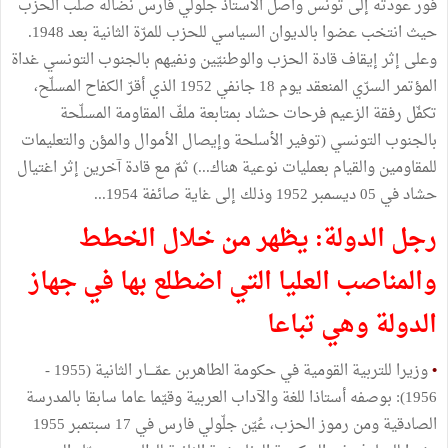
فور عودته إلى تونس واصل الأستاذ جلّولي فارس نضاله صلب الحزب
حيث انتخب عضوا بالديوان السياسي للحزب للمرّة الثانية بعد 1948.
وعلى إثر إيقاف قادة الحزب والوطنيّين ونفيهم بالجنوب التونسي غداة
المؤتمر السرّي المنعقد يوم 18 جانفي 1952 الذي أقرّ الكفاح المسلّح،
تكفّل رفقة الزعيم فرحات حشاد بمتابعة ملفّ المقاومة المسلّحة
بالجنوب التونسي (توفير الأسلحة وإيصال الأموال والمؤن والتعليمات
للمقاومين والقيام بعمليات نوعية هناك...) ثمّ مع قادة آخرين إثر اغتيال
حشاد في 05 ديسمبر 1952 وذلك إلى غاية صائفة 1954...
رجل الدولة: يظهر من خلال الخطط
والمناصب العليا التي اضطلع بها في جهاز
الدولة وهي تباعا
•
وزيرا للتربية القومية في حكومة الطاهربن عمّــــار الثانية (1955 -
1956): بوصفه أستاذا للغة والآداب العربية وقيّما عاما سابقا بالمدرسة
الصادقية ومن رموز الحزب، عُيّن جلّولي فارس في 17 سبتمبر 1955