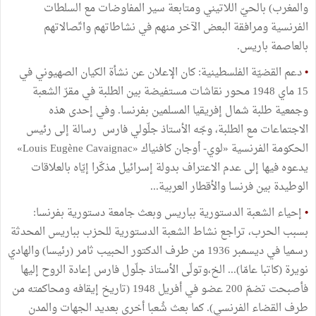
والمغرب) بالحيّ اللاتيني ومتابعة سير المفاوضات مع السلطات
الفرنسية ومرافقة البعض الآخر منهم في نشاطاتهم واتّصالاتهم
بالعاصمة باريس.
•
دعم القضيّة الفلسطينية: كان الإعلان عن نشأة الكيان الصهيوني في
15 ماي 1948 محور نقاشات مستفيضة بين الطلبة في مقرّ الشعبة
وجمعية طلبة شمال إفريقيا المسلمين بفرنسا. وفي إحدى هذه
الاجتماعات مع الطلبة، وجّه الأستاذ جلّولي فارس رسالة إلى رئيس
الحكومة الفرنسية «لوي- أوجان كافنياك «Louis Eugène Cavaignac»
يدعوه فيها إلى عدم الاعتراف بدولة إسرائيل مذكّرا إيّاه بالعلاقات
الوطيدة بين فرنسا والأقطار العربية...
•
إحياء الشعبة الدستورية بباريس وبعث جامعة دستورية بفرنسا:
بسبب الحرب، تراجع نشاط الشعبة الدستورية للحزب بباريس المحدثة
رسميا في ديسمبر 1936 من طرف الدكتور الحبيب ثامر (رئيسا) والهادي
نويرة (كاتبا عامّا)... الخ،وتولّى الأستاذ جلّول فارس إعادة الروح إليها
فأصبحت تضمّ 200 عضو في أفريل 1948 (تاريخ إيقافه ومحاكمته من
طرف القضاء الفرنسي). كما بعث شُعبا أخرى بعديد الجهات والمدن