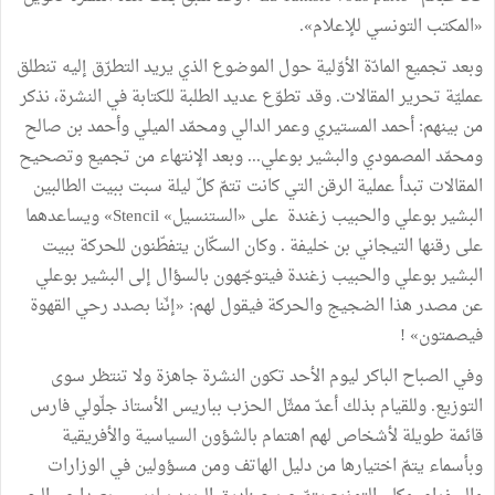
«المكتب التونسي للإعلام».
وبعد تجميع المادّة الأوّلية حول الموضوع الذي يريد التطرّق إليه تنطلق
عمليّة تحرير المقالات. وقد تطوّع عديد الطلبة للكتابة في النشرة، نذكر
من بينهم: أحمد المستيري وعمر الدالي ومحمّد الميلي وأحمد بن صالح
ومحمّد المصمودي والبشير بوعلي... وبعد الإنتهاء من تجميع وتصحيح
المقالات تبدأ عملية الرقن التي كانت تتمّ كلّ ليلة سبت ببيت الطالبين
البشير بوعلي والحبيب زغندة على «الستنسيل» Stencil» ويساعدهما
على رقنها التيجاني بن خليفة . وكان السكّان يتفطّنون للحركة ببيت
البشير بوعلي والحبيب زغندة فيتوجّهون بالسؤال إلى البشير بوعلي
عن مصدر هذا الضجيج والحركة فيقول لهم: «إنّنا بصدد رحي القهوة
فيصمتون» !
وفي الصباح الباكر ليوم الأحد تكون النشرة جاهزة ولا تنتظر سوى
التوزيع. وللقيام بذلك أعدّ ممثّل الحزب بباريس الأستاذ جلّولي فارس
قائمة طويلة لأشخاص لهم اهتمام بالشؤون السياسية والأفريقية
وبأسماء يتمّ اختيارها من دليل الهاتف ومن مسؤولين في الوزارات