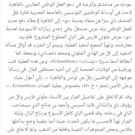
عودته من مدغشقر والرغبة في دعم العمل الوطني المغاربي بالقاهرة،
لاحت في أوساط الوطنيّين التونسيين بالعاصمة المصرية فكرة نقل
المنصف باي سرّا من منفاه بمدينة «بو» إلى القاهرة لإعطاء دفع جديد
للعمل الوطني ببلد عربي مستقلّ. وفي إحدى زياراته الأسبوعية لمدينة
«بو» عرض جلولي فارس على الباي المخلوع المشروع، فلم يبد
معارضته، وتهيّأ الجميع لتنفيذ العمليّة. ويبدو أنّ الحزب قد أوكل مسألة
التنفيذ إلى كلّ من الهادي الجلولي ومحمّد (حمــــادي) بوجمعة. كما
أعطاها اسما ســريّا «عيّنــــات» «Echantillons». وعن هذه العملية كتب
بورقيبة من الولايات المتحدة إلى ابن أخيه مصطفى كمال في رسالة
موجّهة إلى الوطنيين بكلّ من تونس والقاهرة: «...إنّي أعوّل عليك
وعلى الأمين لحفز « ح «H» بخصوص عملية العيّنات Echantillons...».
وقد تمّ الاتفاق على تفاصيل الفرار بين الأستاذ جلّولي فارس وكلّ من
رؤوف باي والشاذلي قايد السبسي وأحمد بن صالح الذي سيصاحب
الباي في رحلته. وقد قضىّ الباي كامل الأسبوع مرتــاح البال. وليلة
الفرار تهيّأ كأحســـــن ما يكون للحدث حيث أعدّ حقيبة وضع بداخلها
ملابس وبعض المجوهرات الثمينة وقطعا من الذهب، وتمّ الاتفاق على