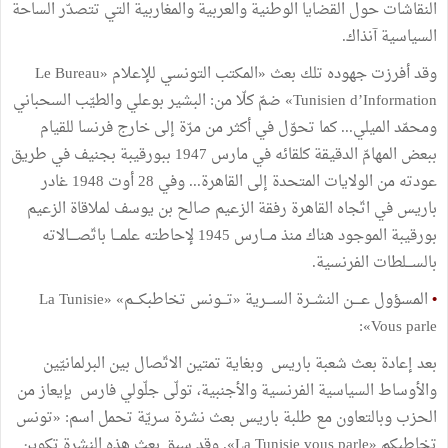
النقاشات حول القضايا الوطنية والعربية والمغاربية التي تتصدّر الساحة
السياسية آنذاك.
وقد أفرزت جهوده تلك بعث «المكتب التونسي للإعلام «Le Bureau
Tunisien d’Information» ضمّ كلّا من: البشير بوعلي والطيّب السحباني
ومحمّد الميلي... كما تحوّل في أكثر من مرّة إلى خارج فرنسا للقيام
ببعض المهامّ الدقيقة كلقائه في مارس 1947 ببورقيبة بجنيف في طريق
عودته من الولايات المتحدة إلى القاهرة... وفي 28 أوت 1948 غادر
باريس في اتّجاه القاهرة رفقة الزعيم صالح بن يوسف لملاقاة الزعيم
بورقيبة الموجود هناك منذ مـــارس 1945 لإحاطته علمـــا باتّصــــالاته
بالســـلطات الفرنسية.
•
المسؤول عــــن النشــرة الســـرية «تـــونس تخاطبكـــم» «La Tunisie
Vous parle»:
بعد إعادة بعث شعبة باريس وبغاية تمتين الاتّصال بين البرلمانيّين
والأوساط السياسية الفرنسية والأجنبية، تولّى جلّولي فارس بإيعاز من
الحزب وبالتعاون مع طلبة باريس بعث نشرة سريّة تحمل اسم: «تونس
تخاطبكم «La Tunisie vous parle». وقد سبق بعث هذه النشرة تكوين