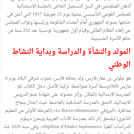
أذهان المتقدّمين في السنّ التسجيل الخاصّ بالجلسة الاستثنائية
للمجلس القومي التأسيسي عشيّة يوم 25 جويلية 1957 التي أعلن في
ختامها بصوته الجهوري أمام أعضاء الحكومة ورئيسها ونوّاب المجلس
عن إلغاء النظام الملكي وقيام أوّل جمهورية تونسية بعد 252 سنة من
حكم الأسرة الحسينية.
المولد والنشأة والدراسة وبداية النشاط
الوطني
هو جلّولي بن عمّار فارس، ولد بحامّة قابس، جنوب شرقي البلاد يوم 6
مارس 1909وسط أسرة متواضعة تركية الأصل. دخل الكتّاب ثمّ
المدرسة الابتدائية بالمكان. وإثر حصوله على شهادة ختم الدروس
الابتدائية، التحق بالمدرسة الصادقية بالعاصمة حيث اجتاز بنجاح
مناظرة «البروفي «Le Brevet élémentaire» (المرحلة الأولى من التعليم
الثانوي) ليلتحق إثر ذلك بمدرسة الآداب العربية ويحرز ديبلوم
الدراسات العليا «Diplôme d’Etudes Supérieures». وفي سنة 1929 شدّ