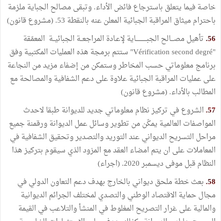
خاصة فيما يتعلق باسترجاع فائض الأداء. وتبقى مصالح الجباية ملزمة
باحترام ميثاق المراقبة الجبائية المعلن عنه بالنقطة 53. (مشروع قانون)
56.
تأهيل مصـــالح الجبـــــــــــاية لإعـادة المراجعــة الجبائيــة المعمّقة
"Vérification second degré" ستتم برمجة هذه العمليات المكتبية وفق
برنامج معلوماتي حسب المخاطر وستمكن من إضفاء مزيد من النجاعة
على عمليات المراقبة الجبائية علاوة على دعم الشفافية والمصالحة مع
المطالب بالأداء. (مشروع قانون)
57.
الشروع في تركيز نظام معلوماتي جديد للديوانة طبقا لاحدث
المواصفات العالمية يمكّن من تطوير وسائل عمل الديوانة ورقمنة جميع
مراحل التسريح الديواني عند التوريد والتصدير وتحقيق الشفافية في
المعاملات على ان يتم امضاء العقد مع المزود الذي سيقوم بتركيز هذا
النظام قبل موفى ديسمبر 2020. (اجراء)
58.
بعث خطة ملحق ديواني بالخارج بهدف دعم التعاون الدولي في
مجال حماية الاقتصاد الوطني والتصدي لمختلف الجرائم الديوانية
والمالية على غرار التصريح المغلوط في المنشأ والتلاعب في القيمة