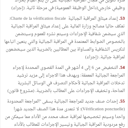
فترة تكوين في مجال المراقبة الجبائية على أن يتم القيام بحراك
وظيفي خارجي(داخل الوظيقة العمومية) في مرحلة ثانية. (إجراء)
53.
إعداد ميثاق المراقبة الجبائية Charte de la vérification fiscale:
تعكف حاليا مصالح وزارة المالية على إعداد ميثاق المراقبة الجبائية
الذي سيضمن شفافية الإجراءات وسيتم نشره للعموم وسيتضمن
بالخصوص الضوابط المعتمدة في المراقبة الجبائية والتي يتعين اتباعها
لتكريس الشفافية والمساواة بين المطالبين بالضريبة الذين سيخضعون
لمراقبة جبائية. (إجراء)
54.
التخفيض من 6 إلى 4 أشهر في المدة القصوى المحددة لإجراء
المراجعة الجبائية المعمقة: ويهدف هذا الاجراء إلى مزيد ترشيد
تدخلات المراقبة الجبائية لأحكام التصرف في الوسائل البشرية
المتاحة، وتخفيف الإجراءات على المطالب بالضريبة. (مشروع قانون)
55.
إحداث صنف جديد للمراجعة الجبائية يسمّى "المراجعة المحدودة
(Vérification ponctuelle): لا تتعدى مدة هذا الصنف الجديد شهرا
واحدا وسيتم تخصيصها لمراقبة صنف محدد من الأداء مما سيمكن من
رفع مردودية المراقبة الجبائية وتيسير الإجراءات للمطالب بالأداء