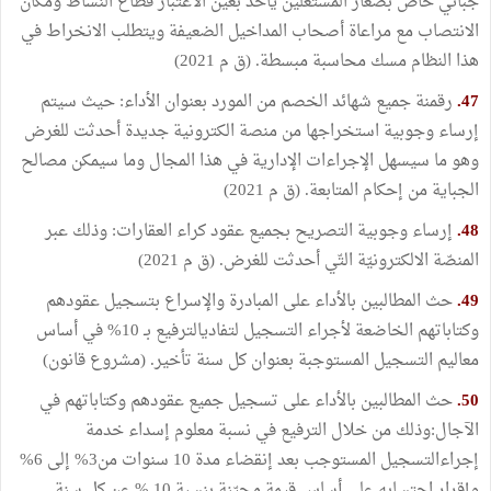
جبائي خاص بصغار المستغلين يأخذ بعين الاعتبار قطاع النشاط ومكان
الانتصاب مع مراعاة أصحاب المداخيل الضعيفة ويتطلب الانخراط في
هذا النظام مسك محاسبة مبسطة. (ق م 2021)
47.
رقمنة جميع شهائد الخصم من المورد بعنوان الأداء: حيث سيتم
إرساء وجوبية استخراجها من منصة الكترونية جديدة أحدثت للغرض
وهو ما سيسهل الإجراءات الإدارية في هذا المجال وما سيمكن مصالح
الجباية من إحكام المتابعة. (ق م 2021)
48.
إرساء وجوبية التصريح بجميع عقود كراء العقارات: وذلك عبر
المنصّة الالكترونيّة التّي أحدثت للغرض. (ق م 2021)
49.
حث المطالبين بالأداء على المبادرة والإسراع بتسجيل عقودهم
وكتاباتهم الخاضعة لأجراء التسجيل لتفاديالترفيع بـ 10% في أساس
معاليم التسجيل المستوجبة بعنوان كل سنة تأخير. (مشروع قانون)
50.
حث المطالبين بالأداء على تسجيل جميع عقودهم وكتاباتهم في
الآجال:وذلك من خلال الترفيع في نسبة معلوم إسداء خدمة
إجراءالتسجيل المستوجب بعد إنقضاء مدة 10 سنوات من3% إلى 6%
وإقرار احتسابه على أساس قيمة محيّنة بنسبة 10 % عن كل سنة