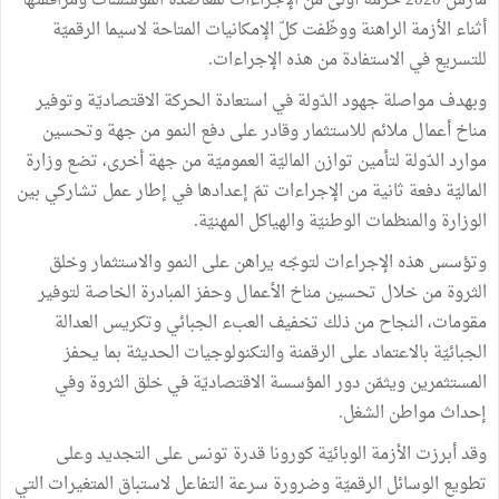
مارس 2020 حزمة أولى من الإجراءات لمعاضدة المؤسسات ومرافقتها
أثناء الأزمة الراهنة ووظّفت كلّ الإمكانيات المتاحة لاسيما الرقميّة
للتسريع في الاستفادة من هذه الإجراءات.
وبهدف مواصلة جهود الدّولة في استعادة الحركة الاقتصاديّة وتوفير
مناخ أعمال ملائم للاستثمار وقادر على دفع النمو من جهة وتحسين
موارد الدّولة لتأمين توازن الماليّة العموميّة من جهة أخرى، تضع وزارة
الماليّة دفعة ثانية من الإجراءات تمّ إعدادها في إطار عمل تشاركي بين
الوزارة والمنظمات الوطنيّة والهياكل المهنيّة.
وتؤسس هذه الإجراءات لتوجّه يراهن على النمو والاستثمار وخلق
الثروة من خلال تحسين مناخ الأعمال وحفز المبادرة الخاصة لتوفير
مقومات، النجاح من ذلك تخفيف العبء الجبائي وتكريس العدالة
الجبائيّة بالاعتماد على الرقمنة والتكنولوجيات الحديثة بما يحفز
المستثمرين ويثمّن دور المؤسسة الاقتصاديّة في خلق الثروة وفي
إحداث مواطن الشغل.
وقد أبرزت الأزمة الوبائيّة كورونا قدرة تونس على التجديد وعلى
تطويع الوسائل الرقميّة وضرورة سرعة التفاعل لاستباق المتغيرات التي