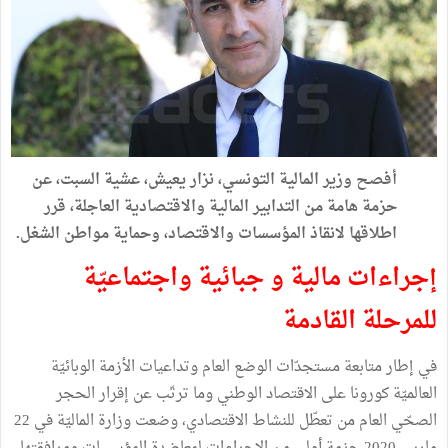
أفصح وزير المالية التونسي، نزار يعيش، عشية السبت، عن
حزمة هامة من التدابير المالية والاقتصادية العاجلة، قرر
اطلاقها لانقاذ المؤسسات والاقتصاد، وحماية مواطن الشغل.
إجراءات مالية و جبائية واجتماعيّة
للمرحلة القادمة
في إطار متابعة مستجدّات الوضع العام وتداعيات الأزمة الوبائيّة
العالميّة كورونا على الاقتصاد الوطني وما ترتّب عن إقرار الحجر
الصحّي العام من تعطّل للنشاط الاقتصادي، وضعت وزارة الماليّة في 22