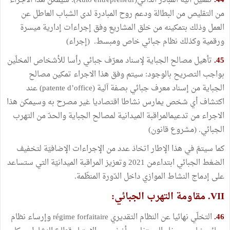
44.
تفعيل آلية المبادر الذاتي(Auto entrepreneur): سيمكن هذا الاجراء
من التقليص من البطالة ودعم روح المبادرة لدى الشباب العاطل عن
العمل وذلك بتمكينه من خلق المشاريع وفق إجراءات إدارية ميسرة
ورقمية وكذلك نظام جبائي خاص ومبسط. (إجراء)
45.
تأهيل مصالح الجباية لإسناد معرّف جبائي رأسا للأشخاص المخلّين
بواجب التصريح بالوجود: سيتم وفق هذا الاجراء تمكين مصالح
الجباية من إسناد معرف جبائي بصفة آلية (patente d’office) عند
اكتشاف أي شخص يمارس نشاطا اقتصاديا غير مصرح به وسيمكن هذا
الاجراء من تدعيمالمراقبة الميدانية لمصالح الجباية والحدّ من التهرب
الجبائي. (مشروع قانون)
كما سيتمّ في هذا الإطار اتخاذ عدد من الإجراءات الإضافيّة لتخفيف
الضغط الجبائي ابتداءمن 2021 وتعزيز المراقبة الميدانيّة التي ستساعد
على إدماج النشاط الموازي داخل الدّورة المنظّمة.
VII. مقاومة التهرب الجبائي:
46.
التخلّي نهائيا عن النظام التقديري régime forfaitaire وإرساء نظام