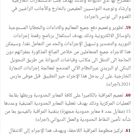
المصرح بها لدى الديوانة وكذلك بهدف جلب الاستثمارات الخارجية
وارشاد وتوجيه التونسيين المقيمين بالخارج والأجانب الراغبين في
القدوم الى تونس.(اجراء)
59.
تطوير وتعميم دفع جميع المعاليم والاداءات والخطايا المستوجبة
بالوسائل الالكترونية وذلك بهدف استكمال برنامج رقمنة إجراءات
التوريد والتصدير وتسهيل الإجراءات والحد من التعامل نقدا. وسيمكن
هذا الاجراء جميع المتعاملين من خلاص المبالغ المذكورة بمقراتهم دون
الحاجة الى التنقل الى مكاتب وقباضات الديوانة عن طريق التحويل
البنكي او البريدي عبرالنظام الآلي المندمج لمعالجة إجراءات التجارة
الخارجية على ان يدخل هذا الإجراء حيز التطبيق قبل موفى مارس
2021.(اجراء)
60.
تعميم المراقبة بالكاميرا على كافة المعابر الحدودية وربطها بقاعة
العمليات المركزية وذلك بهدف تغطية المعابر الحدودية المتبقية وعددها
15 (مقابل عدد 4 معابر حدودية مجهزة) بتقنية المراقبة بالفيديو بما من
شأنه تأمين النقاط الحدودية والعمل الديواني.(اجراء)
61.
تركيز منظومة المراقبة اللاحقة: ويهدف هذا الإجراء إلى الانتقال