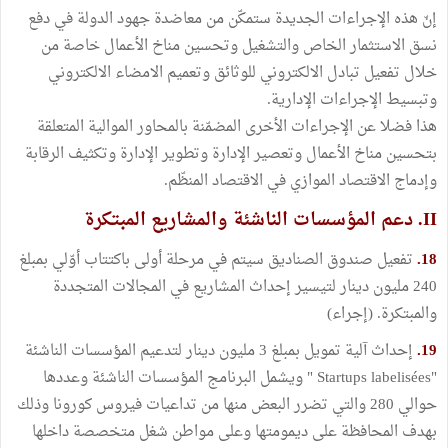
إنّ هذه الإجراءات الجديدة ستمكّن من معاضدة جهود الدولة في دفع
نسق الاستثمار الخاص والتشغيل وتحسين مناخ الأعمال خاصة من
خلال تفعيل تبادل الالكتروني للوثائق وتعميم الامضاء الالكتروني
وتبسيط الإجراءات الإدارية.
هذا فضلا عن الإجراءات الأخرى المضمّنة بالمحاور الموالية المتعلقة
بتحسين مناخ الأعمال وتعصير الإدارة وتطوير الإدارة وتكثيف الرقابة
وإدماج الاقتصاد الموازي في الاقتصاد المنظّم.
II. دعم المؤسسات الناشئة والمشاريع المبتكرة
18.
تفعيل صندوق الصناديق سيتم في مرحلة أولى باكتتاب أوّلي بمبلغ
240 مليون دينار لتيسير إحداث المشاريع في المجالات المتجددة
والمبتكرة. (إجراء)
19.
إحداث آلية تمويل بمبلغ 3 مليون دينار لتدعيم المؤسسات الناشئة
"Startups labelisées " ويشمل البرنامج المؤسسات الناشئة وعددها
حوالي 280 والتي تضرر البعض منها من تداعيات فيروس كورونا وذلك
بهدف المحافظة على ديمومتها وعلى مواطن شغل متخصصة داخلها