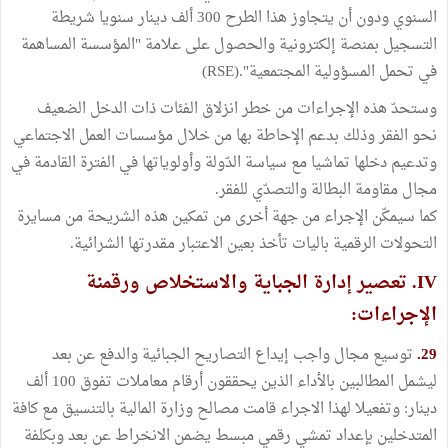
السنوي ودون أن يتجاوز هذا الطرح 300 ألف دينار سنويا شريطة
التسجيل بمنصة إلكترونية والحصول على علامة "المؤسسة المساهمة
في تحمل المسؤولية المجتمعية".(RSE)
وستحدّ هذه الإجراءات من خطر انزلاق الفئات ذات الدخل الضعيف
نحو الفقر وذلك بدعم الإحاطة بها من خلال مؤسسات العمل الاجتماعي
وتدعيم دخلها تماشيا مع سياسة الدّولة وأولوياتها في الفترة القادمة في
مجال مقاومة البطالة والتصدّي للفقر.
كما سيمكّن الإجراء من جهة أخرى من تمكين هذه الشريحة من مسايرة
التحولات الرقمية باليات تأخذ بعين الاعتبار مقدرتها الشرائية.
IV. تعصير إدارة الجباية والاستخلاص ورقمنة
الإجراءات:
29.
توسيع مجال واجب إيداع التصاريح الجبائية والدفع عن بعد
ليشمل المطالبين بالأداء الذين يحققون أرقام معاملات تفوق 100 ألف
دينار: وتفعيلا لهذا الاجراء قامت مصالح وزارة المالية بالتنسيق مع كافة
المتدخلين بإعداد تمشي رقمي مبسط يضمن الانخراط عن بعد وبكلفة