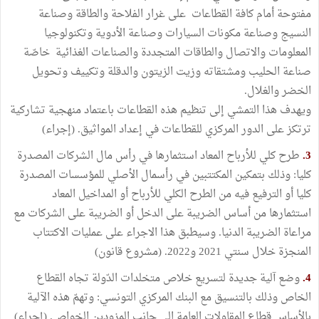
مفتوحة أمام كافة القطاعات على غرار الفلاحة والطاقة وصناعة
النسيج وصناعة مكونات السيارات وصناعة الأدوية وتكنولوجيا
المعلومات والاتصال والطاقات المتجددة والصناعات الغذائية خاصّة
صناعة الحليب ومشتقاته وزيت الزيتون والدقلة وتكييف وتحويل
الخضر والغلال.
ويهدف هذا التمشي إلى تنظيم هذه القطاعات باعتماد منهجية تشاركية
ترتكز على الدور المركزي للقطاعات في إعداد المواثيق. (إجراء)
3.
طرح كلي للأرباح المعاد استثمارها في رأس مال الشركات المصدرة
كليا: وذلك بتمكين المكتتبين في رأسمال الأصلي للمؤسسات المصدرة
كليا أو الترفيع فيه من الطرح الكلي للأرباح أو المداخيل المعاد
استثمارها من أساس الضريبة على الدخل أو الضريبة على الشركات مع
مراعاة الضريبة الدنيا. وسيطبق هذا الاجراء على عمليات الاكتتاب
المنجزة خلال سنتي 2021 و2022. (مشروع قانون)
4.
وضع آلية جديدة لتسريع خلاص متخلدات الدّولة تجاه القطاع
الخاص وذلك بالتنسيق مع البنك المركزي التونسي: وتهمّ هذه الآلية
بالأساس قطاع المقاولات العامة الى جانب المزودين الخواص. (إجراء)