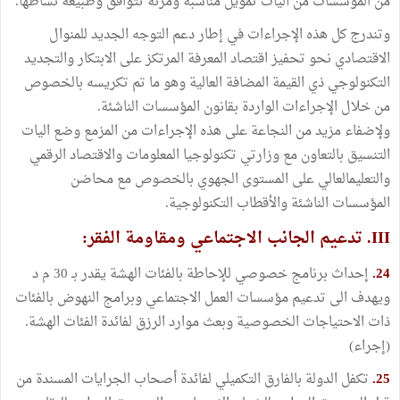
من المؤسسات من آليات تمويل مناسبة ومرنة تتوافق وطبيعة نشاطها.
وتندرج كل هذه الإجراءات في إطار دعم التوجه الجديد للمنوال
الاقتصادي نحو تحفيز اقتصاد المعرفة المرتكز على الابتكار والتجديد
التكنولوجي ذي القيمة المضافة العالية وهو ما تم تكريسه بالخصوص
من خلال الإجراءات الواردة بقانون المؤسسات الناشئة.
ولإضفاء مزيد من النجاعة على هذه الإجراءات من المزمع وضع اليات
التنسيق بالتعاون مع وزارتي تكنولوجيا المعلومات والاقتصاد الرقمي
والتعليمالعالي على المستوى الجهوي بالخصوص مع محاضن
المؤسسات الناشئة والأقطاب التكنولوجية.
III. تدعيم الجانب الاجتماعي ومقاومة الفقر:
24.
إحداث برنامج خصوصي للإحاطة بالفئات الهشة يقدر بـ 30 م د
ويهدف الى تدعيم مؤسسات العمل الاجتماعي وبرامج النهوض بالفئات
ذات الاحتياجات الخصوصية وبعث موارد الرزق لفائدة الفئات الهشة.
(إجراء)
25.
تكفل الدولة بالفارق التكميلي لفائدة أصحاب الجرايات المسندة من