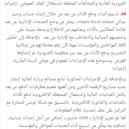
المرورية العادية والمخالفات المتعلقة باستغلال الملك العمومي. (إجراء)
34.
تدعيم آليات ودفع الأداء عن بعد من خلال إنشاء حساب وحيد
جبائي compte fiscal unique يمكن من وضع الخدمات الإدارية عن بعد
لفائدة المطالبين بالأداء ويمكنهم من الاطلاع وبصفة حينية على
وضعيتهم الجبائية والتخاطب مع الإدارة عن بعد. بالإضافة إلى تمكين
كافة المواطنين والمؤسسات مهما كان رقم معاملاتهم من إمكانية
التصريح ودفع الأداء عن بعد عبر منظومة الكترونية تم إنشاؤها
للغرض. وستوضع هذه الإجراءات للعموم في موفي السنة الجارية.
(إجراء)
وبالإضافة إلى الإجراءات المذكورة تتابع مصالح وزارة المالية إنجاز
عديد مشاريع الرقمنة الأخرى ومن أهمها تعميم مطرفيات الدفع عن بعد
بكامل القباضات المالية واستعمال المحفظة الالكترونية لدفع الأداء
بالقباضات والفاتورة الالكترونية بالتنسيق مع شبكة تونس للتجارة مع
التركيز على ملف تحديث نظام المعلومات.
كما تمّ تعزيز الإدارة بـ 1000 حاسوب إضافي من أجل إحداث شبابيك
إضافيّة بما يمكّن من تسريع أداء الخدمات للمواطن والمؤسسة.