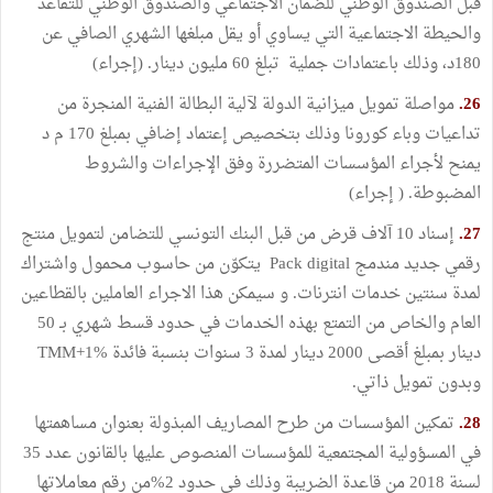
قبل الصندوق الوطني للضمان الاجتماعي والصندوق الوطني للتقاعد
والحيطة الاجتماعية التي يساوي أو يقل مبلغها الشهري الصافي عن
180د، وذلك باعتمادات جملية تبلغ 60 مليون دينار. (إجراء)
26.
مواصلة تمويل ميزانية الدولة لآلية البطالة الفنية المنجرة من
تداعيات وباء كورونا وذلك بتخصيص إعتماد إضافي بمبلغ 170 م د
يمنح لأجراء المؤسسات المتضررة وفق الإجراءات والشروط
المضبوطة. ( إجراء)
27.
إسناد 10 آلاف قرض من قبل البنك التونسي للتضامن لتمويل منتج
رقمي جديد مندمج Pack digital يتكوّن من حاسوب محمول واشتراك
لمدة سنتين خدمات انترنات. و سيمكن هذا الاجراء العاملين بالقطاعين
العام والخاص من التمتع بهذه الخدمات في حدود قسط شهري بـ 50
دينار بمبلغ أقصى 2000 دينار لمدة 3 سنوات بنسبة فائدة TMM+1%
وبدون تمويل ذاتي.
28.
تمكين المؤسسات من طرح المصاريف المبذولة بعنوان مساهمتها
في المسؤولية المجتمعية للمؤسسات المنصوص عليها بالقانون عدد 35
لسنة 2018 من قاعدة الضريبة وذلك في حدود 2%من رقم معاملاتها