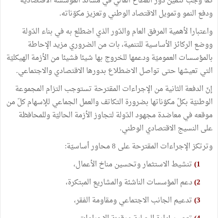
كما وجب تثمين دور القطاع المالي في مساند المؤسسة الاقتصاديّة
ودفع النمو وتمويل الاقتصاد الوطني وتعزيز مكوّناته.
واعتبارا لأهمية المرفق العام والدّور الذي اضطلع به في بناء الدّولة
ووضع الركائز الأساسية للتنمية، بات من الضروري مزيد الإحاطة
بالمؤسسات العموميّة ودعمها للخروج بها شيئا فشيئا من الأزمة الهيكليّة
التي تعيشها حتى تواصل الاضطلاع بدورها الاقتصادي والاجتماعي.
إنّ الدفعة الثانية من الإجراءات المقترحة تستوجب التزام المجموعة
الوطنيّة بكلّ مكوّناتها بضرورة التكاتف والعمل الجماعي للإسهام كلّ من
موقعه في معاضدة مجهود الدّولة لتجاوز الأزمة الحاليّة وللمحافظة
على النسيج الاقتصادي الوطني.
وترتكز الإجراءات المقترحة على 8 محاور أساسيّة:
1)
تنشيط الاستثمار وتحسين مناخ الأعمال،
2)
دعم المؤسسات الناشئة والمشاريع المبتكرة،
3)
تدعيم الجانب الاجتماعي ومقاومة الفقر،