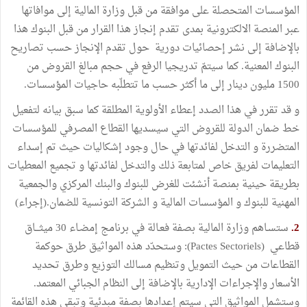
المؤسسات المتحصلة على موافقة من قبل وزارة المالية إلى موافاتها
عبر المنصة الالكترونية بمدى تقدم إنجاز هذا القرار من قبل البنوك هذا
بالإضافة إلى نشر إحصائيات دورية حول تقدم الإنجاز حسب تصاريح
البنوك المعنية. كما سيتمّ تدريجيا الرفع في حجم مبالغ القروض من
1500 مليون دينار إلى ما أكثر حسب ما تتطلّبه حاجيات المؤسسات.
و قد تقرر في هذا الصدد إعطاء الأولوية المطلقة كما سبق بيانه لتفعيل
خط ضمان الدولة للقروض التي سيسديها القطاع المصرفي للمؤسسات
المتضررة و التدخل لفائدتها في حال وجود إشكاليات حيث تم إسداء
التعليمات لفريق خاص لمتابعة ذلك والتدخل لفائدتها و تجميع المعطيات
بطريقة حينية بمنصة أنشئت للغرض للبنوك والبنك المركزي والجمعية
المهنية للبنوك و المؤسسات المالية و الشركة التونسية للضمان.(إجراء)
2.
ستسـاهم وزارة المالية بصفة فعـالة في برنامج إمضـاء 30 ميثـــاق
قطاعي (Pactes Sectoriels): وستحدّد هذه المواثيق طرق حوكمة
القطاعات من حيث التمويل وتنظيم مسالك التوزيع وطرق تحديد
الأسعار والإجراءات الإدارية بالإضافة إلى النظام الجبائي المعتمد.
وستشمل المواثيق التي سيتم إعدادها بصفة مبدئية وتبقى هذه القائمة