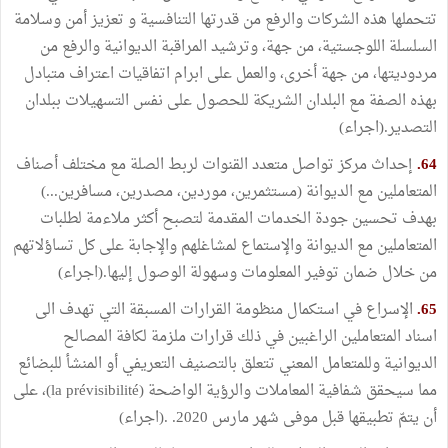
تتحملها هذه الشركات والرفع من قدرتها التنافسية و تعزيز أمن وسلامة
السلسلة اللوجستية، من جهة، وترشيد المراقبة الديوانية والرفع من
مردوديتها، من جهة أخرى، والعمل على ابرام اتفاقيات اعتراف متبادل
بهذه الصفة مع البلدان الشريكة للحصول على نفس التسهيلات ببلدان
التصدير.(اجراء)
64.
إحداث مركز تواصل متعدد القنوات لربط الصلة مع مختلف أصناف
المتعاملين مع الديوانة (مستثمرين، موردين، مصدرين، مسافرين...)
بهدف تحسين جودة الخدمات المقدمة لتصبح أكثر ملاءمة لطلبات
المتعاملين مع الديوانة والإستماع لمشاغلهم والإجابة على كل تساؤلاتهم
من خلال ضمان توفير المعلومات وسهولة الوصول إليها.(اجراء)
65.
الإسراع في استكمال منظومة القرارات المسبقة التي تهدف الى
اسناد المتعاملين الراغبين في ذلك قرارات ملزمة لكافة المصالح
الديوانية وللمتعامل المعني تتعلق بالتصنيف التعريفي أو المنشأ للبضائع
مما سيحقق شفافية المعاملات والرؤية الواضحة (la prévisibilité)، على
أن يتمّ تطبيقها قبل موفى شهر مارس 2020. .(اجراء)