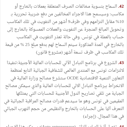
42.
السماح بتسوية مخالفات الصرف المتعلقة بعملات بالخارج أو
مكاسب: وسيسمح هذا الاجراء المخالفين من دفع ضريبة تحررية بـ
10% مقابل التزامهم وفي ظرف9 أشهر من التفويت في تلك المكاسب
وتحويل المبالغ المنجرة عن التفويت والعملات الممسوكة بالخارج إلى
حساب بالعملة في تونس. وفي حالة تعذر التفويت في المكاسب
بالخارج في المدة المذكورة سيتم السماح لهم بدفع مبلغ 25 % من قيمة
تلك المكاسب في ظرف تسعة أشهر (مشروع قانون)
43.
الشروع في برنامج التبادل الآلي للحسابات الماليّة الأجنبيّة:تنفيذا
لالتزامات تونس مع المنتدى العالمي للشفافية الجبائية التابع لمنظمة
التعاون التنمية الاقتصادية OCDE ستشرع مصالح وزارة المالية في
الانخراط ببرنامج التبادل الالي للحسابات المالية والذي سيمكن مصالح
الجباية من تلقي تصاريح الدول الأجنبية للحسابات التي يمتلكها
المقيمين في تونس وهو ما سيدعم قدرات مصالح المراقبة الجبائية في
التعرف آليّا على الحسابات بالخارج والتقليص من حجم التهرب الجبائي
في هذا المجال. (إجراء)