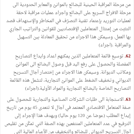
من مرحلة المراقبة الحينية للبضائع بالموانئ والمعابر الحدودية الى
مرحلة الافراج السريع على البضائع واجراء عمليات مراقبة لاحقة
لعمليات التوريد بإعتماد تقنية التصرّف في المخاطر والإستهداف قصد
التثبّت من إمتثال المتعاملين الإقتصاديين للقوانين والتراتيب الجاري
بها العمل. وسيمكن هذا الاجراء من تحقيق المعادلة بين التسهيل
والمراقبة .(اجراء)
62.
توسيع قائمة المتعاملين الذين يمكنهم اعداد وايداع التصاريح
المفصلة والحصول على رفع اليد قبل وصول البضائع الى الموانئ
ومكاتب الديوانة. وسيمكن هذا الاجراء من إختصار آجال التسريح
الديواني وتخفيف الضغط على الموانئ التجارية، لتشمل هذه القائمة
التصاريح الخاصة بالبضائع التجارية والمواد الأولية.(اجراء)
63.
الاستجابة الى طلبات الشركات الصناعية والتجارية للحصول على
صفة المتعامل الاقتصادي المعتمد في آجال لا تتعدى 45 يوم من تاريخ
إيداع المطلب (عوضا عن 120 يوم حاليا) ويهدف هذا الإجراء إلى
الترفيع في عدد المتعاملين المنتفعين بهذه الصفة التي تمكّن من تقليص
آجال التسريح الديواني للبضائع والتخفيف من الأعباء المالية التي