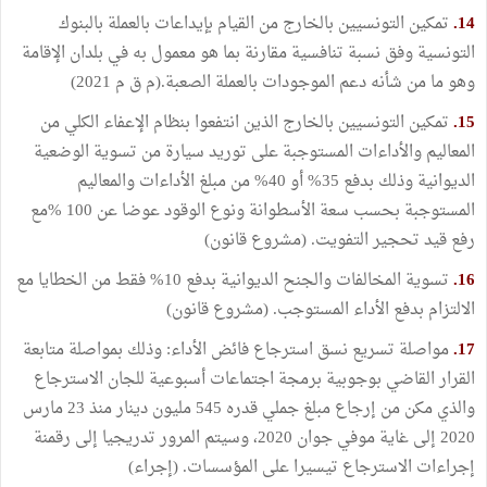
14.
تمكين التونسيين بالخارج من القيام بإيداعات بالعملة بالبنوك
التونسية وفق نسبة تنافسية مقارنة بما هو معمول به في بلدان الإقامة
وهو ما من شأنه دعم الموجودات بالعملة الصعبة.(م ق م 2021)
15.
تمكين التونسيين بالخارج الذين انتفعوا بنظام الإعفاء الكلي من
المعاليم والأداءات المستوجبة على توريد سيارة من تسوية الوضعية
الديوانية وذلك بدفع 35% أو 40% من مبلغ الأداءات والمعاليم
المستوجبة بحسب سعة الأسطوانة ونوع الوقود عوضا عن 100 %مع
رفع قيد تحجير التفويت. (مشروع قانون)
16.
تسوية المخالفات والجنح الديوانية بدفع 10% فقط من الخطايا مع
الالتزام بدفع الأداء المستوجب. (مشروع قانون)
17.
مواصلة تسريع نسق استرجاع فائض الأداء: وذلك بمواصلة متابعة
القرار القاضي بوجوبية برمجة اجتماعات أسبوعية للجان الاسترجاع
والذي مكن من إرجاع مبلغ جملي قدره 545 مليون دينار منذ 23 مارس
2020 إلى غاية موفي جوان 2020، وسيتم المرور تدريجيا إلى رقمنة
إجراءات الاسترجاع تيسيرا على المؤسسات. (إجراء)