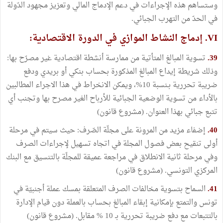
وستساهم هذه الإجراءات في دعم الإدماج المالي وتعزيز مجهود الدّولة
في الحدّ من التهرب الجبائي.
VI. إدماج النشاط الموازي في الدورة الاقتصادية:
39.
تسوية المبالغ المتأتية من ممارسة أنشطة اقتصادية غير مصرّح بها:
وذلك شريطة إيداع المبالغ المذكورة بحساب بنكي أو بريدي ودفع
ضريبة تحررية بـنسبة 10%، ويمكن الانخراط في هذا الاجراء المطالبين
بالأداء من تسوية الوضعية الجبائية للأرباح الغير مصرح بها وتجنب أي
تتبع جبائي بهذا العنوان. (مشروع قانون)
40.
إضفاء مزيد من المرونة على مجلّة الصّرف: حيث سيتم في مرحلة
أولى تنقيح بعض فصول المجلة في اتجاه تسهيل لإجراءات الصرف
وفي مرحلة ثانية الانطلاق في مراجعة عميقة للمجلّة بالتنسيق مع البنك
المركزي التونسي. (مشروع قانون)
41.
السماح بتسوية مخالفات الصرف المتعلقة بمسك عملة أجنبيّة في
تونس والتمتع بإمكانية إبقاء المبالغ بحساب بالعملة دون قيام الإدارة
بالتتبعات مع دفع ضريبة تحررية بـ 10 % مقابل. (مشروع قانون)