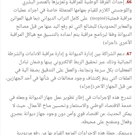
66.
إحداث الفرقة الوطنية للمراقبة وتعزيزها بالعنصر البشري
واللوجستي اللازم للقيام بمهامها المتمثلة خاصة في اجراء عمليات
مراقبة فجئية(inopiné) على كامل التراب الديواني (بما فيها الموانئ
والمعابر الحدودية) للبضائع التي تم رفع اليد عنها من قبل مصالح
الديوانة وفقا لبرنامج مراقبة يتم اعداده بالتنسيق مع هياكل المراقبة
الأخرى .(اجراء)
67.
دعم الشراكة بين إدارة الديوانة و إدارة مراقبة الاداءات والشرطة
الجبائية وذلك عبر تحقيق الربط الالكتروني بينها وضمان تبادل
المعطيات بكل سرعة ونجاعة، والعمل على التدقيق بصفة آلية في
الملفات التي يتمّ إكتشاف وجود مخالفات في شأنها في أحد الجهازين،
من قبل الجهاز الآخر.(إجراء)
تندرج هذه الإجراءات في إطار تطوير عمل جهاز الديوانة وجعله في
خدمة الاقتصاد الوطني والاستثمار وتحسين مناخ الأعمال. حيث لا
يمكن الحديث عن اقتصاد قوي وآمن دون وجود جهاز ديوانة عصري
وفعال ومنفتح على محيطه.
وستمكن جملة هذه الإجراءات المزمع القيام بها من رفع مردودية