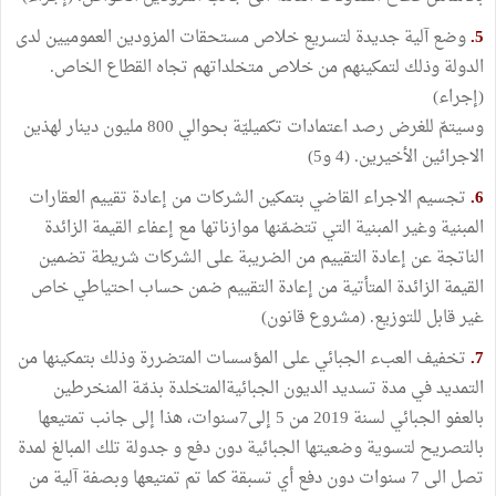
5.
وضع آلية جديدة لتسريع خلاص مستحقات المزودين العموميين لدى
الدولة وذلك لتمكينهم من خلاص متخلداتهم تجاه القطاع الخاص.
(إجراء)
وسيتمّ للغرض رصد اعتمادات تكميليّة بحوالي 800 مليون دينار لهذين
الاجرائين الأخيرين. (4 و5)
6.
تجسيم الاجراء القاضي بتمكين الشركات من إعادة تقييم العقارات
المبنية وغير المبنية التي تتضمّنها موازناتها مع إعفاء القيمة الزائدة
الناتجة عن إعادة التقييم من الضريبة على الشركات شريطة تضمين
القيمة الزائدة المتأتية من إعادة التقييم ضمن حساب احتياطي خاص
غير قابل للتوزيع. (مشروع قانون)
7.
تخفيف العبء الجبائي على المؤسسات المتضررة وذلك بتمكينها من
التمديد في مدة تسديد الديون الجبائيةالمتخلدة بذمّة المنخرطين
بالعفو الجبائي لسنة 2019 من 5 إلى7سنوات، هذا إلى جانب تمتيعها
بالتصريح لتسوية وضعيتها الجبائية دون دفع و جدولة تلك المبالغ لمدة
تصل الى 7 سنوات دون دفع أي تسبقة كما تم تمتيعها وبصفة آلية من