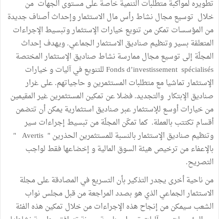
تطويره لمواكبة متطلبات التنمية خاصة على مستوى الجهات من
خلال توسيع مجال نشاط رأس مال الاستثمار وإحداث أصناف جديدة
من المؤسسات تمكن من تنويع خيارات الإستثمار وتبسيط الإجراءات
المتعلقة بسير وتنظيم صناديق الاستثمار الجماعي. ويهدف إحداث
المجلّة إلى توسيع مجال ممارسة نشاط صناديق الإستثمار المختصة
Fonds d’investissement spécialisés للتنويع في آليات و خيارات
الإستثمار تماشيا مع متطلبات المستثمرين و حاجياتهم. على غرار
صناديق الإبتكار والتجديد. فضلا عن تمكين المستثمرين غير المقيمين
من خيارات أوسع للإستثمار عبر صناديق استثمارية يمكن أن تتضمن
أقسام تكتتب بالعملة. كما تمكّن المجلّة من تبسيط إجراءات سير
وتنظيم صناديق الإستثمار بالنسبة للمستثمرين الحذرين " Avertis "
بالإعفاء من ترخيص هيئة السوق المالية و إخضاعها فقط لواجب
التصريح.
من ناحية أخرى يجدر التذكير بأن التسريع في المصادقة على مجلة
الاستثمار الجماعي الذي هو بصدد المراجعة من قبل مجلس نواب
الشعب سيمكن من إنجاح هذه الإجراءات من خلال تمكين هذه الفئة